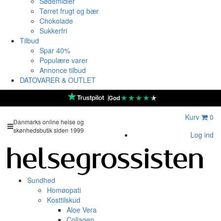
Sødemidler
Tørret frugt og bær
Chokolade
Sukkerfri
Tilbud
Spar 40%
Populære varer
Annonce tilbud
DATOVARER & OUTLET
★
★
★
★
★
God
Kurv
0
Danmarks online helse og
skønhedsbutik siden 1999
Log ind
Sundhed
Homøopati
Kosttilskud
Aloe Vera
Collagen