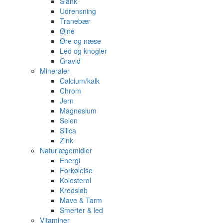
Slank
Udrensning
Tranebær
Øjne
Øre og næse
Led og knogler
Gravid
Mineraler
Calcium/kalk
Chrom
Jern
Magnesium
Selen
Silica
Zink
Naturlægemidler
Energi
Forkølelse
Kolesterol
Kredsløb
Mave & Tarm
Smerter & led
Vitaminer