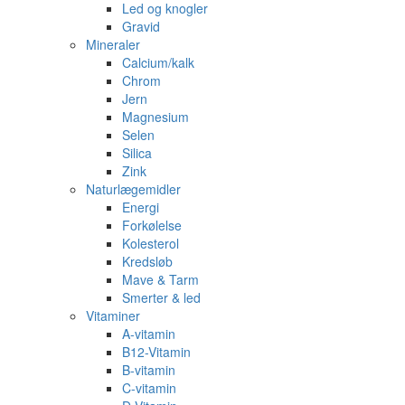
Led og knogler
Gravid
Mineraler
Calcium/kalk
Chrom
Jern
Magnesium
Selen
Silica
Zink
Naturlægemidler
Energi
Forkølelse
Kolesterol
Kredsløb
Mave & Tarm
Smerter & led
Vitaminer
A-vitamin
B12-Vitamin
B-vitamin
C-vitamin