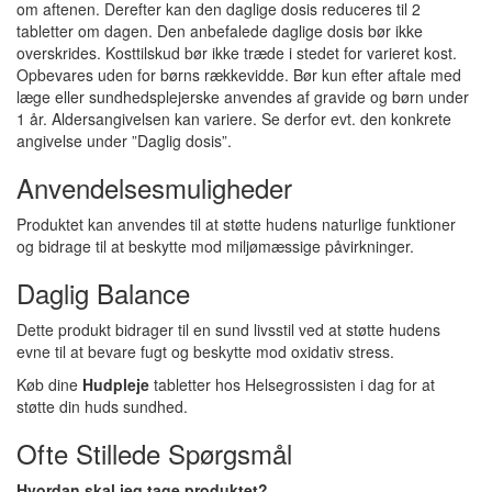
om aftenen. Derefter kan den daglige dosis reduceres til 2
tabletter om dagen.
Den anbefalede daglige dosis bør ikke
overskrides. Kosttilskud bør ikke træde i stedet for varieret kost.
Opbevares uden for børns rækkevidde. Bør kun efter aftale med
læge eller sundhedsplejerske anvendes af gravide og børn under
1 år. Aldersangivelsen kan variere. Se derfor evt. den konkrete
angivelse under ”Daglig dosis”.
Anvendelsesmuligheder
Produktet kan anvendes til at støtte hudens naturlige funktioner
og bidrage til at beskytte mod miljømæssige påvirkninger.
Daglig Balance
Dette produkt bidrager til en sund livsstil ved at støtte hudens
evne til at bevare fugt og beskytte mod oxidativ stress.
Køb dine
Hudpleje
tabletter hos Helsegrossisten i dag for at
støtte din huds sundhed.
Ofte Stillede Spørgsmål
Hvordan skal jeg tage produktet?