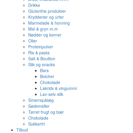
Drikke
Glutenfrie produkter
Krydderier og urter
Marmelade & honning
Mel & gryn m.m
Nødder og kerner
Olier
Proteinpulver
Ris & pasta
Salt & Boullion
Slik og snacks
Bars
Bolcher
Chokolade
Lakrids & vingummi
Lav-selv-slik
Smørrepålæg
Sødemidler
Tørret frugt og bær
Chokolade
Sukkerfri
Tilbud