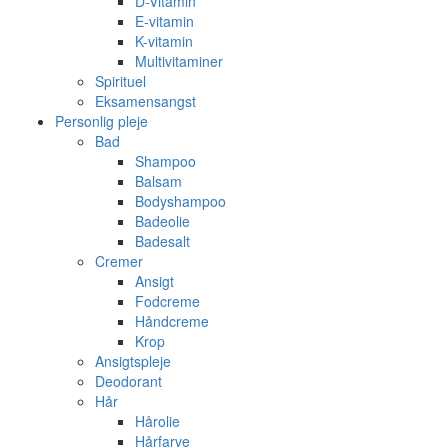
D-Vitamin
E-vitamin
K-vitamin
Multivitaminer
Spirituel
Eksamensangst
Personlig pleje
Bad
Shampoo
Balsam
Bodyshampoo
Badeolie
Badesalt
Cremer
Ansigt
Fodcreme
Håndcreme
Krop
Ansigtspleje
Deodorant
Hår
Hårolie
Hårfarve