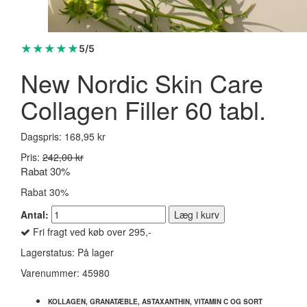
★
★
★
★
★
5/5
New Nordic Skin Care
Collagen Filler 60 tabl.
Dagspris:
168,95 kr
Pris:
242,00 kr
Rabat 30%
Rabat 30%
Antal:
Læg i kurv
Fri fragt ved køb over 295,-
Lagerstatus:
På lager
Varenummer:
45980
KOLLAGEN, GRANATÆBLE, ASTAXANTHIN, VITAMIN C OG SORT