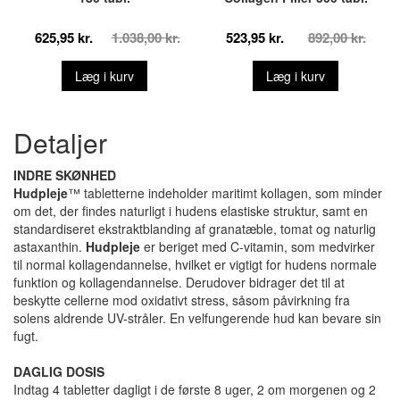
625,95 kr.
1.038,00 kr.
523,95 kr.
892,00 kr.
Læg i kurv
Læg i kurv
Detaljer
INDRE SKØNHED
Hudpleje
™ tabletterne indeholder maritimt kollagen, som minder
om det, der findes naturligt i hudens elastiske struktur, samt en
standardiseret ekstraktblanding af granatæble, tomat og naturlig
astaxanthin.
Hudpleje
er beriget med C-vitamin, som medvirker
til normal kollagendannelse, hvilket er vigtigt for hudens normale
funktion og kollagendannelse. Derudover bidrager det til at
beskytte cellerne mod oxidativt stress, såsom påvirkning fra
solens aldrende UV-stråler. En velfungerende hud kan bevare sin
fugt.
DAGLIG DOSIS
Indtag 4 tabletter dagligt i de første 8 uger, 2 om morgenen og 2