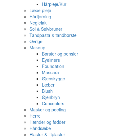
Hårpleje/Kur
Læbe pleje
Hårfjerning
Neglelak
Sol & Selvbruner
Tandpasta & tandbørste
Øvrige
Makeup
Børster og pensler
Eyeliners
Foundation
Mascara
Øjenskygge
Læber
Blush
Øjenbryn
Concealers
Masker og peeling
Herre
Hænder og fødder
Håndsæbe
Plaster & fitplaster