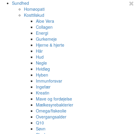
Sundhed
Homøopati
Kosttilskud
Aloe Vera
Collagen
Energi
Gurkemeje
Hjerne & hjerte
Hår
Hud
Negle
Hvidløg
Hyben
Immunforsvar
Ingefær
Kreatin
Mave og fordøjelse
Mælkesyrebakterier
Omega/fiskeolie
Overgangsalder
Q10
Søvn