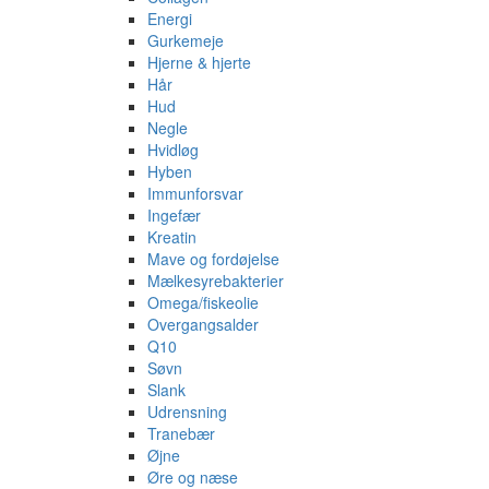
Energi
Gurkemeje
Hjerne & hjerte
Hår
Hud
Negle
Hvidløg
Hyben
Immunforsvar
Ingefær
Kreatin
Mave og fordøjelse
Mælkesyrebakterier
Omega/fiskeolie
Overgangsalder
Q10
Søvn
Slank
Udrensning
Tranebær
Øjne
Øre og næse