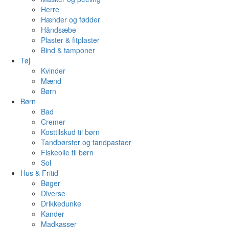
Herre
Hænder og fødder
Håndsæbe
Plaster & fitplaster
Bind & tamponer
Tøj
Kvinder
Mænd
Børn
Børn
Bad
Cremer
Kosttilskud til børn
Tandbørster og tandpastaer
Fiskeolie til børn
Sol
Hus & Fritid
Bøger
Diverse
Drikkedunke
Kander
Madkasser