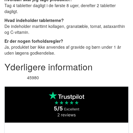
Tag 4 tabletter dagligt i de første 8 uger, derefter 2 tabletter
dagligt.
Hvad indeholder tabletterne?
De indeholder maritimt kollagen, granatæble, tomat, astaxanthin
og C-vitamin.
Er der nogen forholdsregler?
Ja, produktet bør ikke anvendes af gravide og børn under 1 år
uden lægens godkendelse.
Yderligere information
45980
Varenummer
★
★
★
★
★
5/5
Excellent
2 reviews