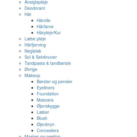
Ansigtspleje
Deodorant
Hår
Hårolie
Hårfarve
Hårpleje/Kur
Læbe pleje
Hårfjerning
Neglelak
Sol & Selvbruner
Tandpasta & tandbørste
Øvrige
Makeup
Børster og pensler
Eyeliners
Foundation
Mascara
Øjenskygge
Læber
Blush
Øjenbryn
Concealers
Masker og peeling