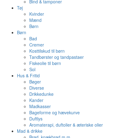
Bind & tamponer
Tøj
Kvinder
Mænd
Børn
Børn
Bad
Cremer
Kosttilskud til børn
Tandbørster og tandpastaer
Fiskeolie til børn
Sol
Hus & Fritid
Bøger
Diverse
Drikkedunke
Kander
Madkasser
Bageforme og hævekurve
Duftlys
Aromaterapi, duftolier & æteriske olier
Mad & drikke
Brød, knækbrød m.m.