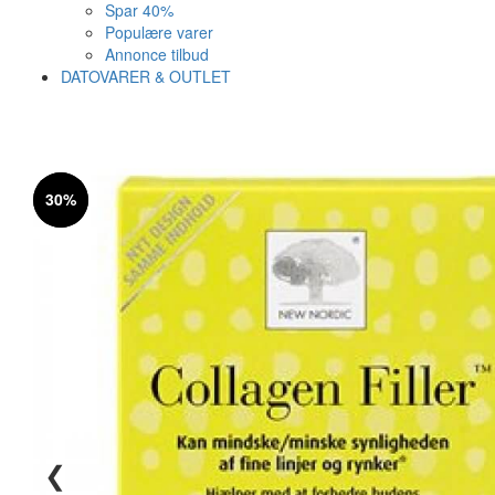
Spar 40%
Populære varer
Annonce tilbud
DATOVARER & OUTLET
Varen er nu i kurven ✔
Vi anbefaler dig disse
30%
30%
SE KURV
LUK
36%
❮