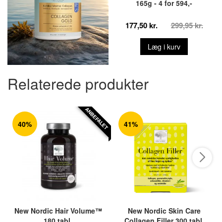
165g - 4 for 594,-
177,50 kr.
299,95 kr.
Læg i kurv
Relaterede produkter
ANBEFALET
40%
41%
New Nordic Hair Volume™
New Nordic Skin Care
180 tabl.
Collagen Filler 300 tabl.