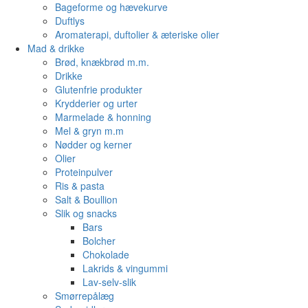
Bageforme og hævekurve
Duftlys
Aromaterapi, duftolier & æteriske olier
Mad & drikke
Brød, knækbrød m.m.
Drikke
Glutenfrie produkter
Krydderier og urter
Marmelade & honning
Mel & gryn m.m
Nødder og kerner
Olier
Proteinpulver
Ris & pasta
Salt & Boullion
Slik og snacks
Bars
Bolcher
Chokolade
Lakrids & vingummi
Lav-selv-slik
Smørrepålæg