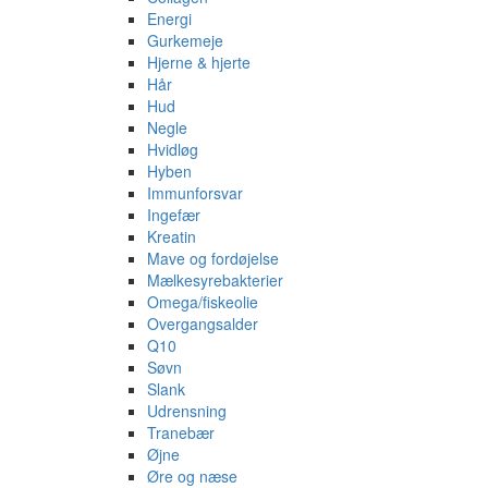
Energi
Gurkemeje
Hjerne & hjerte
Hår
Hud
Negle
Hvidløg
Hyben
Immunforsvar
Ingefær
Kreatin
Mave og fordøjelse
Mælkesyrebakterier
Omega/fiskeolie
Overgangsalder
Q10
Søvn
Slank
Udrensning
Tranebær
Øjne
Øre og næse