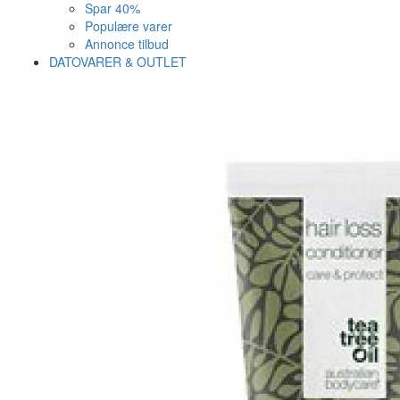
Spar 40%
Populære varer
Annonce tilbud
DATOVARER & OUTLET
Varen er nu i kurven ✔
Vi anbefaler dig disse
SE KURV
LUK