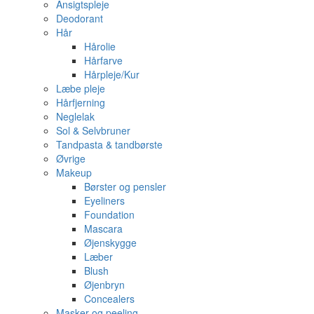
Ansigtspleje
Deodorant
Hår
Hårolie
Hårfarve
Hårpleje/Kur
Læbe pleje
Hårfjerning
Neglelak
Sol & Selvbruner
Tandpasta & tandbørste
Øvrige
Makeup
Børster og pensler
Eyeliners
Foundation
Mascara
Øjenskygge
Læber
Blush
Øjenbryn
Concealers
Masker og peeling