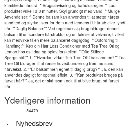
knækkede hårstrå. **Brugsanvisning og forholdsregler:** Lad
produktet virke i 2-3 minutter. Skyl grundigt med vand. **Mulige
Anvendelser:** Denne balsam kan anvendes til at støtte hårets
sundhed og styrke, især for dem med tendens til hårtab eller tyndt
hår. **Daglig Balance:** Ved regelmæssig brug bidrager denne
balsam til en sundere hårstruktur og en følelse af velvære, hvilket
kan medvirke til en mere balanceret dagligdag. **Opfordring til
Handling:** Køb din Hair Loss Conditioner med Tea Tree Oil og
Lemon hos os i dag og oplev forskellen! **Ofte Stillede
Spørgsmål:** 1. **Hvordan virker Tea Tree Oil i balsammen?** Tea
Tree Oil bidrager til at rense hovedbunden og fremme sund
hårvækst. 2. **Er balsammen egnet til daglig brug?** Ja, den kan
anvendes dagligt for optimal effekt. 3. **Kan produktet bruges på
farvet hår?** Ja, det er skånsomt nok til at blive brugt på farvet
hår.
Yderligere information
54479
Varenummer
Nyhedsbrev