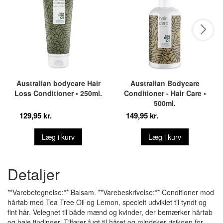
Australian bodycare Hair
Australian Bodycare
Loss Conditioner • 250ml.
Conditioner - Hair Care •
500ml.
129,95 kr.
149,95 kr.
Læg i kurv
Læg i kurv
Detaljer
**Varebetegnelse:** Balsam. **Varebeskrivelse:** Conditioner mod
hårtab med Tea Tree Oil og Lemon, specielt udviklet til tyndt og
fint hår. Velegnet til både mænd og kvinder, der bemærker hårtab
og høje tindinger. Tilfører fugt til håret og mindsker risikoen for