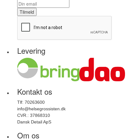
Tilmeld
Levering
Kontakt os
Tlf: 70263600
info@helsegrossisten.dk
CVR.: 37868310
Dansk Detail ApS
Om os