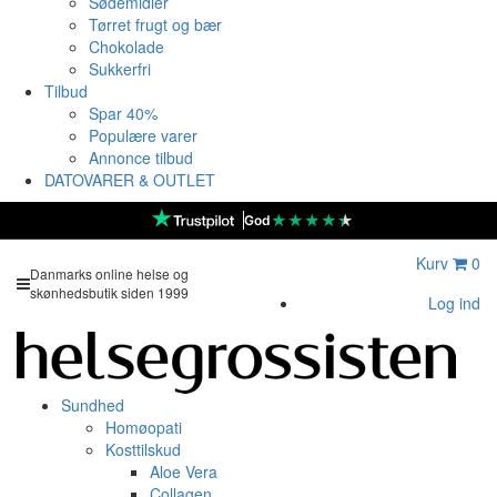
Sødemidler
Tørret frugt og bær
Chokolade
Sukkerfri
Tilbud
Spar 40%
Populære varer
Annonce tilbud
DATOVARER & OUTLET
★
★
★
★
★
God
Kurv
0
Danmarks online helse og
skønhedsbutik siden 1999
Log ind
Sundhed
Homøopati
Kosttilskud
Aloe Vera
Collagen