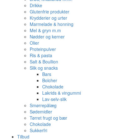
Drikke
Glutenfrie produkter
Krydderier og urter
Marmelade & honning
Mel & gryn m.m
Nødder og kerner
Olier
Proteinpulver
Ris & pasta
Salt & Boullion
Slik og snacks
Bars
Bolcher
Chokolade
Lakrids & vingummi
Lav-selv-slik
Smørrepålæg
Sødemidler
Tørret frugt og bær
Chokolade
Sukkerfri
Tilbud