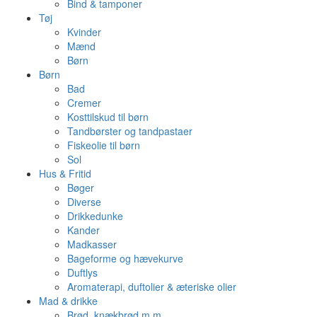
Bind & tamponer
Tøj
Kvinder
Mænd
Børn
Børn
Bad
Cremer
Kosttilskud til børn
Tandbørster og tandpastaer
Fiskeolie til børn
Sol
Hus & Fritid
Bøger
Diverse
Drikkedunke
Kander
Madkasser
Bageforme og hævekurve
Duftlys
Aromaterapi, duftolier & æteriske olier
Mad & drikke
Brød, knækbrød m.m.