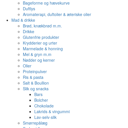
Bageforme og hævekurve
Duftlys
Aromaterapi, duftolier & æteriske olier
Mad & drikke
Brød, knækbrød m.m.
Drikke
Glutenfrie produkter
Krydderier og urter
Marmelade & honning
Mel & gryn m.m
Nødder og kerner
Olier
Proteinpulver
Ris & pasta
Salt & Boullion
Slik og snacks
Bars
Bolcher
Chokolade
Lakrids & vingummi
Lav-selv-slik
Smørrepålæg