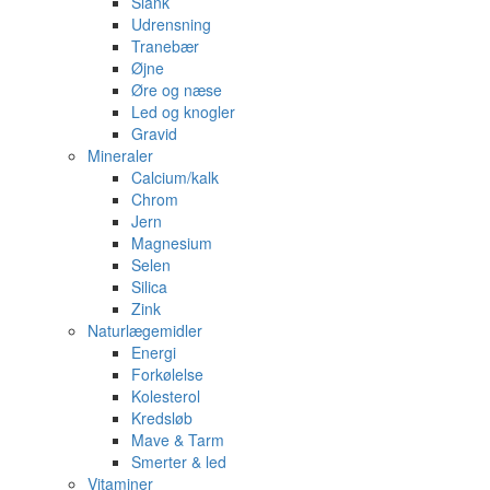
Slank
Udrensning
Tranebær
Øjne
Øre og næse
Led og knogler
Gravid
Mineraler
Calcium/kalk
Chrom
Jern
Magnesium
Selen
Silica
Zink
Naturlægemidler
Energi
Forkølelse
Kolesterol
Kredsløb
Mave & Tarm
Smerter & led
Vitaminer