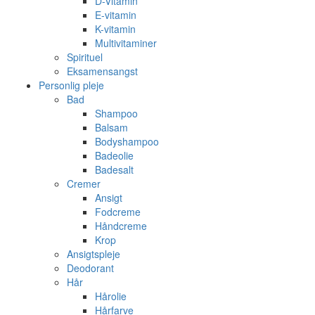
D-Vitamin
E-vitamin
K-vitamin
Multivitaminer
Spirituel
Eksamensangst
Personlig pleje
Bad
Shampoo
Balsam
Bodyshampoo
Badeolie
Badesalt
Cremer
Ansigt
Fodcreme
Håndcreme
Krop
Ansigtspleje
Deodorant
Hår
Hårolie
Hårfarve