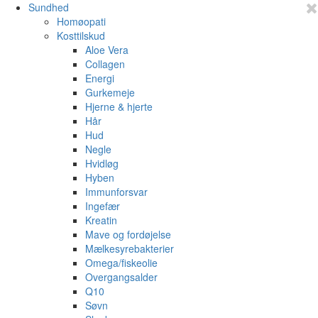
Sundhed
Homøopati
Kosttilskud
Aloe Vera
Collagen
Energi
Gurkemeje
Hjerne & hjerte
Hår
Hud
Negle
Hvidløg
Hyben
Immunforsvar
Ingefær
Kreatin
Mave og fordøjelse
Mælkesyrebakterier
Omega/fiskeolie
Overgangsalder
Q10
Søvn