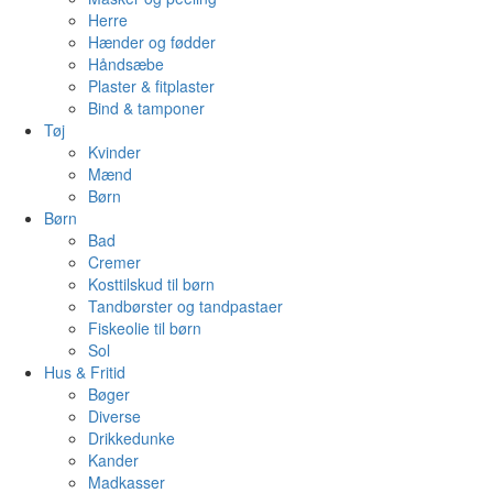
Herre
Hænder og fødder
Håndsæbe
Plaster & fitplaster
Bind & tamponer
Tøj
Kvinder
Mænd
Børn
Børn
Bad
Cremer
Kosttilskud til børn
Tandbørster og tandpastaer
Fiskeolie til børn
Sol
Hus & Fritid
Bøger
Diverse
Drikkedunke
Kander
Madkasser