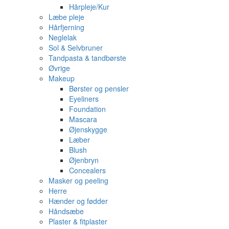
Hårpleje/Kur
Læbe pleje
Hårfjerning
Neglelak
Sol & Selvbruner
Tandpasta & tandbørste
Øvrige
Makeup
Børster og pensler
Eyeliners
Foundation
Mascara
Øjenskygge
Læber
Blush
Øjenbryn
Concealers
Masker og peeling
Herre
Hænder og fødder
Håndsæbe
Plaster & fitplaster