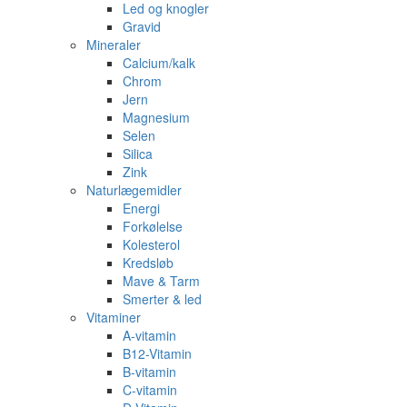
Led og knogler
Gravid
Mineraler
Calcium/kalk
Chrom
Jern
Magnesium
Selen
Silica
Zink
Naturlægemidler
Energi
Forkølelse
Kolesterol
Kredsløb
Mave & Tarm
Smerter & led
Vitaminer
A-vitamin
B12-Vitamin
B-vitamin
C-vitamin