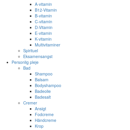
A-vitamin
B12-Vitamin
B-vitamin
C-vitamin
D-Vitamin
E-vitamin
K-vitamin
Multivitaminer
Spirituel
Eksamensangst
Personlig pleje
Bad
Shampoo
Balsam
Bodyshampoo
Badeolie
Badesalt
Cremer
Ansigt
Fodcreme
Håndcreme
Krop