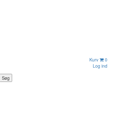
Kurv
0
Log ind
Søg