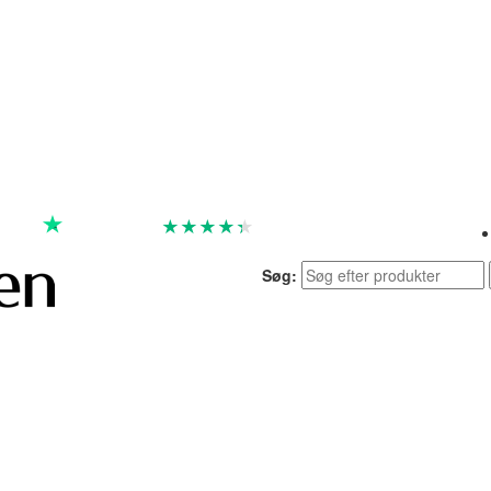
★
★
★
★
★
God
4.4 baseret på 7.259 anmeldelser
Søg: