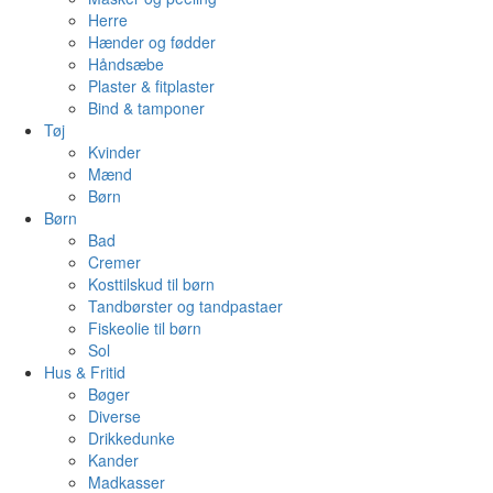
Herre
Hænder og fødder
Håndsæbe
Plaster & fitplaster
Bind & tamponer
Tøj
Kvinder
Mænd
Børn
Børn
Bad
Cremer
Kosttilskud til børn
Tandbørster og tandpastaer
Fiskeolie til børn
Sol
Hus & Fritid
Bøger
Diverse
Drikkedunke
Kander
Madkasser