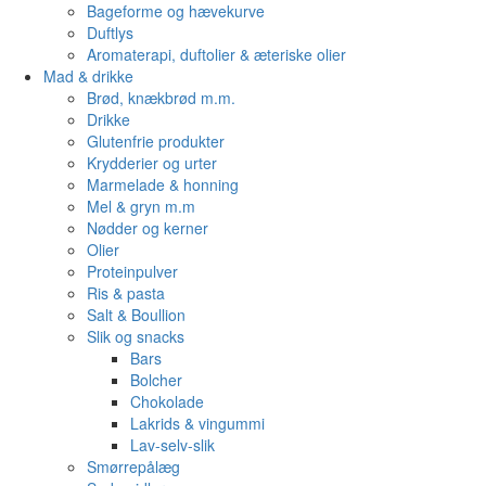
Bageforme og hævekurve
Duftlys
Aromaterapi, duftolier & æteriske olier
Mad & drikke
Brød, knækbrød m.m.
Drikke
Glutenfrie produkter
Krydderier og urter
Marmelade & honning
Mel & gryn m.m
Nødder og kerner
Olier
Proteinpulver
Ris & pasta
Salt & Boullion
Slik og snacks
Bars
Bolcher
Chokolade
Lakrids & vingummi
Lav-selv-slik
Smørrepålæg