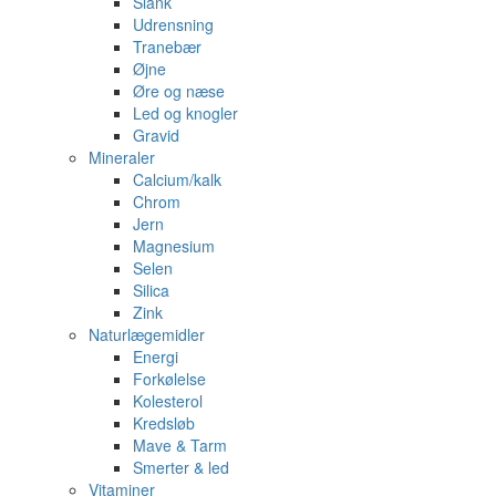
Slank
Udrensning
Tranebær
Øjne
Øre og næse
Led og knogler
Gravid
Mineraler
Calcium/kalk
Chrom
Jern
Magnesium
Selen
Silica
Zink
Naturlægemidler
Energi
Forkølelse
Kolesterol
Kredsløb
Mave & Tarm
Smerter & led
Vitaminer