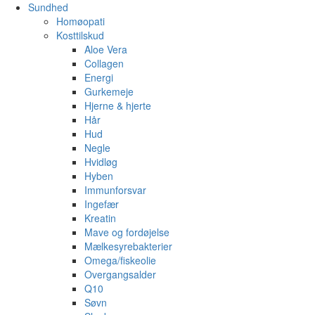
Sundhed
Homøopati
Kosttilskud
Aloe Vera
Collagen
Energi
Gurkemeje
Hjerne & hjerte
Hår
Hud
Negle
Hvidløg
Hyben
Immunforsvar
Ingefær
Kreatin
Mave og fordøjelse
Mælkesyrebakterier
Omega/fiskeolie
Overgangsalder
Q10
Søvn