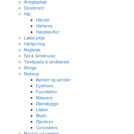
Ansigtspleje
Deodorant
Hår
Hårolie
Hårfarve
Hårpleje/Kur
Læbe pleje
Hårfjerning
Neglelak
Sol & Selvbruner
Tandpasta & tandbørste
Øvrige
Makeup
Børster og pensler
Eyeliners
Foundation
Mascara
Øjenskygge
Læber
Blush
Øjenbryn
Concealers
Masker og peeling