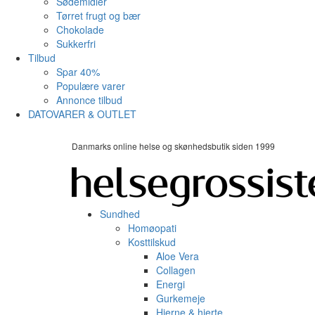
Sødemidler
Tørret frugt og bær
Chokolade
Sukkerfri
Tilbud
Spar 40%
Populære varer
Annonce tilbud
DATOVARER & OUTLET
Danmarks online helse og skønhedsbutik siden 1999
Sundhed
Homøopati
Kosttilskud
Aloe Vera
Collagen
Energi
Gurkemeje
Hjerne & hjerte