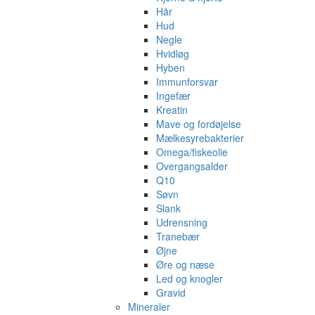
Hår
Hud
Negle
Hvidløg
Hyben
Immunforsvar
Ingefær
Kreatin
Mave og fordøjelse
Mælkesyrebakterier
Omega/fiskeolie
Overgangsalder
Q10
Søvn
Slank
Udrensning
Tranebær
Øjne
Øre og næse
Led og knogler
Gravid
Mineraler