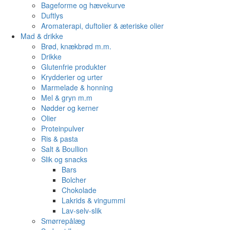
Bageforme og hævekurve
Duftlys
Aromaterapi, duftolier & æteriske olier
Mad & drikke
Brød, knækbrød m.m.
Drikke
Glutenfrie produkter
Krydderier og urter
Marmelade & honning
Mel & gryn m.m
Nødder og kerner
Olier
Proteinpulver
Ris & pasta
Salt & Boullion
Slik og snacks
Bars
Bolcher
Chokolade
Lakrids & vingummi
Lav-selv-slik
Smørrepålæg