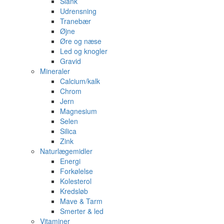
Slank
Udrensning
Tranebær
Øjne
Øre og næse
Led og knogler
Gravid
Mineraler
Calcium/kalk
Chrom
Jern
Magnesium
Selen
Silica
Zink
Naturlægemidler
Energi
Forkølelse
Kolesterol
Kredsløb
Mave & Tarm
Smerter & led
Vitaminer