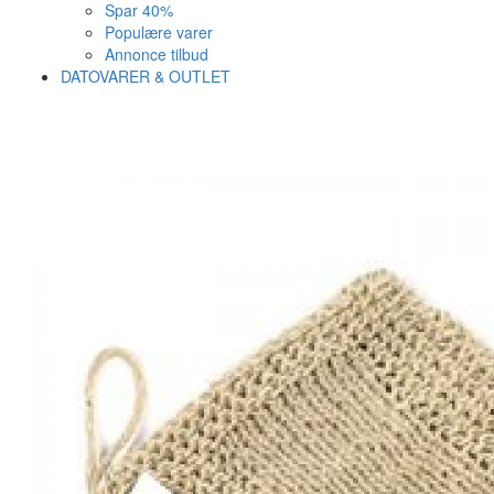
Spar 40%
Populære varer
Annonce tilbud
DATOVARER & OUTLET
Varen er nu i kurven ✔
Vi anbefaler dig disse
SE KURV
LUK
25%