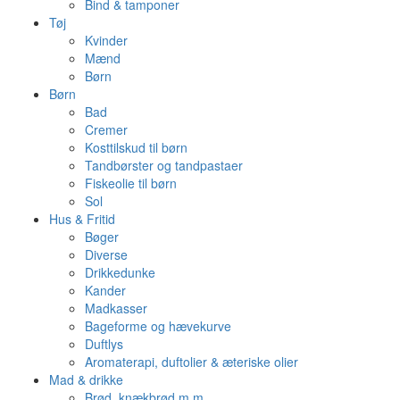
Bind & tamponer
Tøj
Kvinder
Mænd
Børn
Børn
Bad
Cremer
Kosttilskud til børn
Tandbørster og tandpastaer
Fiskeolie til børn
Sol
Hus & Fritid
Bøger
Diverse
Drikkedunke
Kander
Madkasser
Bageforme og hævekurve
Duftlys
Aromaterapi, duftolier & æteriske olier
Mad & drikke
Brød, knækbrød m.m.