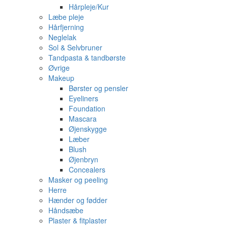
Hårpleje/Kur
Læbe pleje
Hårfjerning
Neglelak
Sol & Selvbruner
Tandpasta & tandbørste
Øvrige
Makeup
Børster og pensler
Eyeliners
Foundation
Mascara
Øjenskygge
Læber
Blush
Øjenbryn
Concealers
Masker og peeling
Herre
Hænder og fødder
Håndsæbe
Plaster & fitplaster