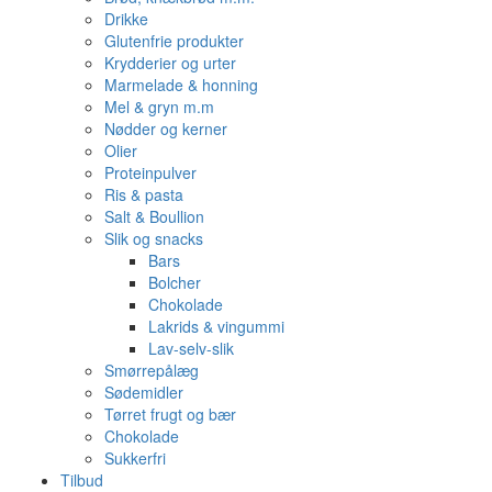
Drikke
Glutenfrie produkter
Krydderier og urter
Marmelade & honning
Mel & gryn m.m
Nødder og kerner
Olier
Proteinpulver
Ris & pasta
Salt & Boullion
Slik og snacks
Bars
Bolcher
Chokolade
Lakrids & vingummi
Lav-selv-slik
Smørrepålæg
Sødemidler
Tørret frugt og bær
Chokolade
Sukkerfri
Tilbud