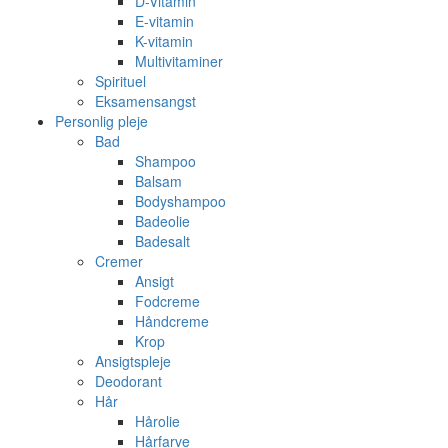
D-Vitamin
E-vitamin
K-vitamin
Multivitaminer
Spirituel
Eksamensangst
Personlig pleje
Bad
Shampoo
Balsam
Bodyshampoo
Badeolie
Badesalt
Cremer
Ansigt
Fodcreme
Håndcreme
Krop
Ansigtspleje
Deodorant
Hår
Hårolie
Hårfarve