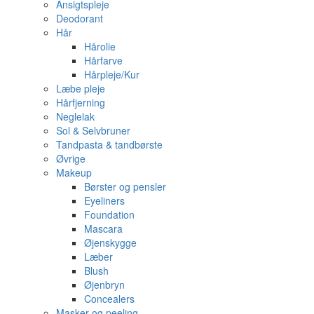
Ansigtspleje
Deodorant
Hår
Hårolie
Hårfarve
Hårpleje/Kur
Læbe pleje
Hårfjerning
Neglelak
Sol & Selvbruner
Tandpasta & tandbørste
Øvrige
Makeup
Børster og pensler
Eyeliners
Foundation
Mascara
Øjenskygge
Læber
Blush
Øjenbryn
Concealers
Masker og peeling