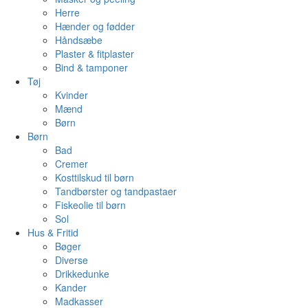
Herre
Hænder og fødder
Håndsæbe
Plaster & fitplaster
Bind & tamponer
Tøj
Kvinder
Mænd
Børn
Børn
Bad
Cremer
Kosttilskud til børn
Tandbørster og tandpastaer
Fiskeolie til børn
Sol
Hus & Fritid
Bøger
Diverse
Drikkedunke
Kander
Madkasser