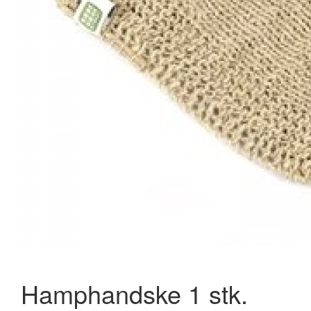
New Nordic Hair Volume Mega Strength 60 tabl.
297,95 kr.
398,95 kr.
Læg i kurv
Hamphandske 1 stk.