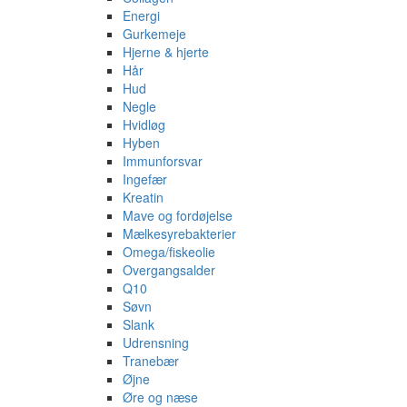
Energi
Gurkemeje
Hjerne & hjerte
Hår
Hud
Negle
Hvidløg
Hyben
Immunforsvar
Ingefær
Kreatin
Mave og fordøjelse
Mælkesyrebakterier
Omega/fiskeolie
Overgangsalder
Q10
Søvn
Slank
Udrensning
Tranebær
Øjne
Øre og næse