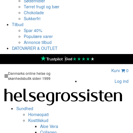
Sødemidler
Tørret frugt og bær
Chokolade
Sukkerfri
Tilbud
Spar 40%
Populære varer
Annonce tilbud
DATOVARER & OUTLET
★
★
★
★
★
God
Kurv
0
Danmarks online helse og
skønhedsbutik siden 1999
Log ind
Sundhed
Homøopati
Kosttilskud
Aloe Vera
Collagen