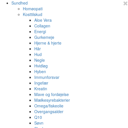
Sundhed
Homøopati
Kosttilskud
Aloe Vera
Collagen
Energi
Gurkemeje
Hjerne & hjerte
Hår
Hud
Negle
Hvidløg
Hyben
Immunforsvar
Ingefær
Kreatin
Mave og fordøjelse
Mælkesyrebakterier
Omega/fiskeolie
Overgangsalder
Q10
Søvn