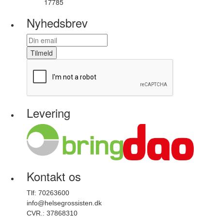
17785
Varenummer
Nyhedsbrev
Tilmeld
Levering
Kontakt os
Tlf: 70263600
info@helsegrossisten.dk
CVR.: 37868310