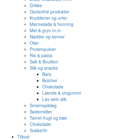
Drikke
Glutenfrie produkter
Krydderier og urter
Marmelade & honning
Mel & gryn m.m
Nødder og kerner
Olier
Proteinpulver
Ris & pasta
Salt & Boullion
Slik og snacks
Bars
Bolcher
Chokolade
Lakrids & vingummi
Lav-selv-slik
Smørrepålæg
Sødemidler
Tørret frugt og bær
Chokolade
Sukkerfri
Tilbud