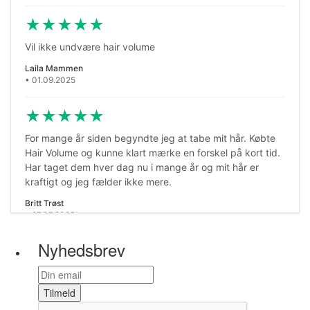
★
★
★
★
★
Vil ikke undvære hair volume
Laila Mammen
• 01.09.2025
★
★
★
★
★
For mange år siden begyndte jeg at tabe mit hår. Købte
Hair Volume og kunne klart mærke en forskel på kort tid.
Har taget dem hver dag nu i mange år og mit hår er
kraftigt og jeg fælder ikke mere.
Britt Trøst
• 27.07.2025
Nyhedsbrev
★
★
★
★
★
Super godt, tak
Tilmeld
Sergei J.
• 11.07.2025