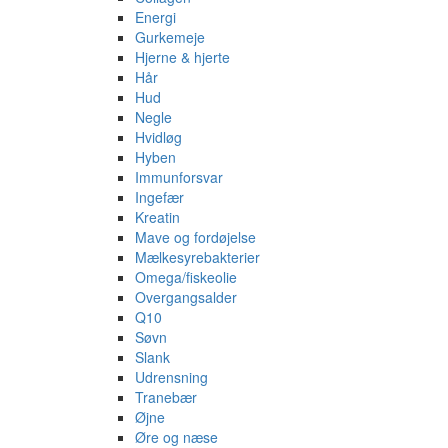
Energi
Gurkemeje
Hjerne & hjerte
Hår
Hud
Negle
Hvidløg
Hyben
Immunforsvar
Ingefær
Kreatin
Mave og fordøjelse
Mælkesyrebakterier
Omega/fiskeolie
Overgangsalder
Q10
Søvn
Slank
Udrensning
Tranebær
Øjne
Øre og næse