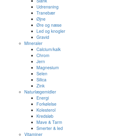
Slank
Udrensning
Tranebær
Øjne
Øre og næse
Led og knogler
Gravid
Mineraler
Calcium/kalk
Chrom
Jern
Magnesium
Selen
Silica
Zink
Naturlægemidler
Energi
Forkølelse
Kolesterol
Kredsløb
Mave & Tarm
Smerter & led
Vitaminer