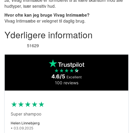
Ja, Vivag Intimsæbe er formuleret til at være skånsom mod alle
hudtyper, især sensitiv hud.
Hvor ofte kan jeg bruge Vivag Intimsæbe?
Vivag Intimsæbe er velegnet til daglig brug.
Yderligere information
51629
Varenummer
★
★
★
★
★
4.6/5
Excellent
100 reviews
★
★
★
★
★
Super shampoo
Helen Linnebjerg
• 03.09.2025