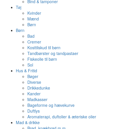
Bind & tamponer
Tøj
Kvinder
Mænd
Børn
Børn
Bad
Cremer
Kosttilskud til børn
Tandbørster og tandpastaer
Fiskeolie til børn
Sol
Hus & Fritid
Bøger
Diverse
Drikkedunke
Kander
Madkasser
Bageforme og hævekurve
Duftlys
Aromaterapi, duftolier & æteriske olier
Mad & drikke
Brød, knækbrød m.m.