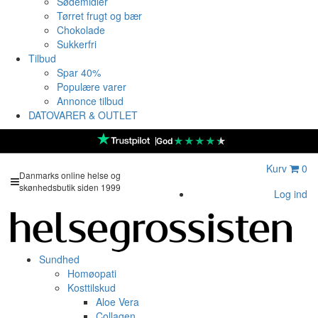
Sødemidler
Tørret frugt og bær
Chokolade
Sukkerfri
Tilbud
Spar 40%
Populære varer
Annonce tilbud
DATOVARER & OUTLET
★
★
★
★
★
God
Kurv
0
Danmarks online helse og
skønhedsbutik siden 1999
Log ind
Sundhed
Homøopati
Kosttilskud
Aloe Vera
Collagen