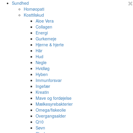
Sundhed
Homøopati
Kosttilskud
Aloe Vera
Collagen
Energi
Gurkemeje
Hjerne & hjerte
Hår
Hud
Negle
Hvidløg
Hyben
Immunforsvar
Ingefær
Kreatin
Mave og fordøjelse
Mælkesyrebakterier
Omega/fiskeolie
Overgangsalder
Q10
Søvn