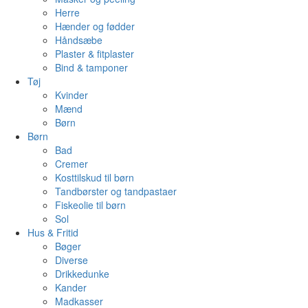
Herre
Hænder og fødder
Håndsæbe
Plaster & fitplaster
Bind & tamponer
Tøj
Kvinder
Mænd
Børn
Børn
Bad
Cremer
Kosttilskud til børn
Tandbørster og tandpastaer
Fiskeolie til børn
Sol
Hus & Fritid
Bøger
Diverse
Drikkedunke
Kander
Madkasser