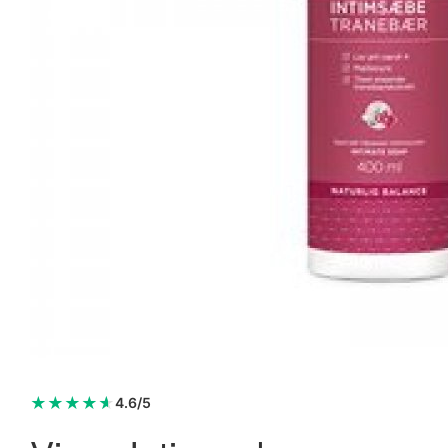
BioSym Magnesium +300 160 kapsler.
239,95 kr.
259,95 kr.
Læg i kurv
★
★
★
★
★
4.6/5