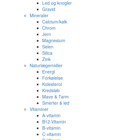
Led og knogler
Gravid
Mineraler
Calcium/kalk
Chrom
Jern
Magnesium
Selen
Silica
Zink
Naturlægemidler
Energi
Forkølelse
Kolesterol
Kredsløb
Mave & Tarm
Smerter & led
Vitaminer
A-vitamin
B12-Vitamin
B-vitamin
C-vitamin