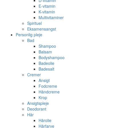
D-Vitamin
E-vitamin
K-vitamin
Multivitaminer
Spirituel
Eksamensangst
Personlig pleje
Bad
Shampoo
Balsam
Bodyshampoo
Badeolie
Badesalt
Cremer
Ansigt
Fodcreme
Håndcreme
Krop
Ansigtspleje
Deodorant
Hår
Hårolie
Hårfarve