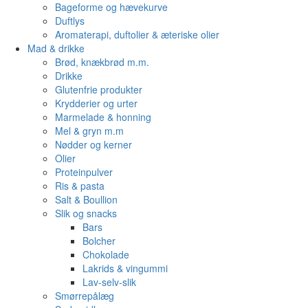
Bageforme og hævekurve
Duftlys
Aromaterapi, duftolier & æteriske olier
Mad & drikke
Brød, knækbrød m.m.
Drikke
Glutenfrie produkter
Krydderier og urter
Marmelade & honning
Mel & gryn m.m
Nødder og kerner
Olier
Proteinpulver
Ris & pasta
Salt & Boullion
Slik og snacks
Bars
Bolcher
Chokolade
Lakrids & vingummi
Lav-selv-slik
Smørrepålæg