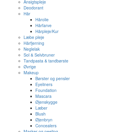
Ansigtspleje
Deodorant
Hår
Hårolie
Hårfarve
Hårpleje/Kur
Læbe pleje
Hårfjerning
Neglelak
Sol & Selvbruner
Tandpasta & tandbørste
Øvrige
Makeup
Børster og pensler
Eyeliners
Foundation
Mascara
Øjenskygge
Læber
Blush
Øjenbryn
Concealers
Masker og peeling