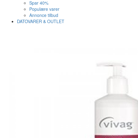
Spar 40%
Populære varer
Annonce tilbud
DATOVARER & OUTLET
Varen er nu i kurven ✔
Vi anbefaler dig disse
SE KURV
LUK
8%