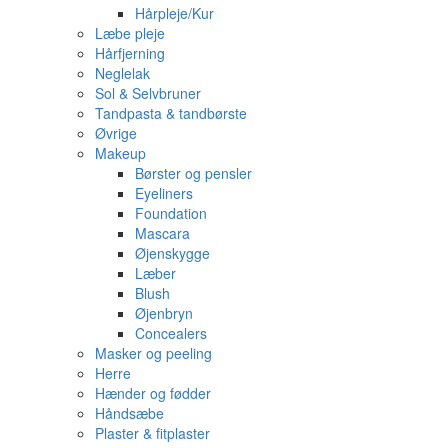
Hårpleje/Kur
Læbe pleje
Hårfjerning
Neglelak
Sol & Selvbruner
Tandpasta & tandbørste
Øvrige
Makeup
Børster og pensler
Eyeliners
Foundation
Mascara
Øjenskygge
Læber
Blush
Øjenbryn
Concealers
Masker og peeling
Herre
Hænder og fødder
Håndsæbe
Plaster & fitplaster