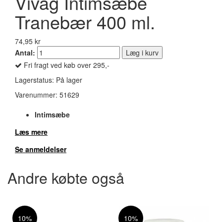
Vivag Intimsæbe
Tranebær 400 ml.
74,95 kr
Antal:
Læg i kurv
Fri fragt ved køb over 295,-
Lagerstatus:
På lager
Varenummer:
51629
Intimsæbe
Læs mere
Se anmeldelser
Andre købte også
10%
10%