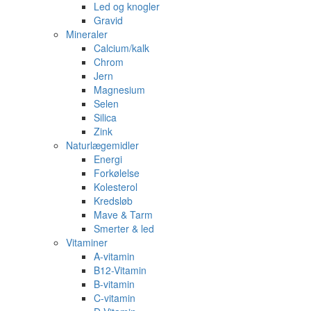
Led og knogler
Gravid
Mineraler
Calcium/kalk
Chrom
Jern
Magnesium
Selen
Silica
Zink
Naturlægemidler
Energi
Forkølelse
Kolesterol
Kredsløb
Mave & Tarm
Smerter & led
Vitaminer
A-vitamin
B12-Vitamin
B-vitamin
C-vitamin