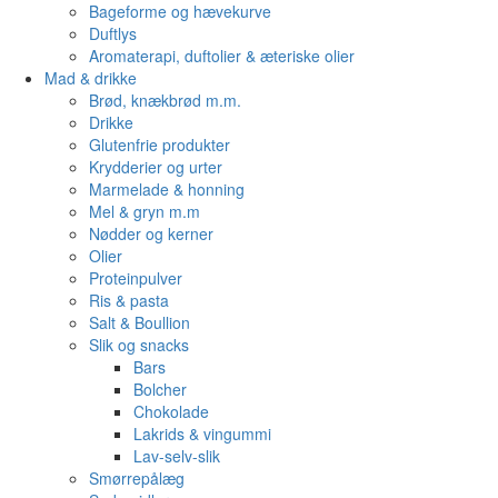
Bageforme og hævekurve
Duftlys
Aromaterapi, duftolier & æteriske olier
Mad & drikke
Brød, knækbrød m.m.
Drikke
Glutenfrie produkter
Krydderier og urter
Marmelade & honning
Mel & gryn m.m
Nødder og kerner
Olier
Proteinpulver
Ris & pasta
Salt & Boullion
Slik og snacks
Bars
Bolcher
Chokolade
Lakrids & vingummi
Lav-selv-slik
Smørrepålæg