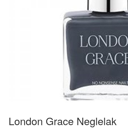
New Nordic Magnesium Malate 270 kaps - 2 for 529,-
294,95 kr.
426,00 kr.
Læg i kurv
London Grace Neglelak