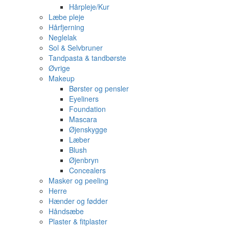
Hårpleje/Kur
Læbe pleje
Hårfjerning
Neglelak
Sol & Selvbruner
Tandpasta & tandbørste
Øvrige
Makeup
Børster og pensler
Eyeliners
Foundation
Mascara
Øjenskygge
Læber
Blush
Øjenbryn
Concealers
Masker og peeling
Herre
Hænder og fødder
Håndsæbe
Plaster & fitplaster