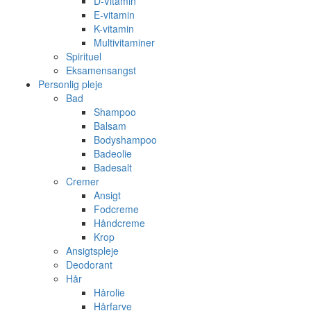
D-Vitamin
E-vitamin
K-vitamin
Multivitaminer
Spirituel
Eksamensangst
Personlig pleje
Bad
Shampoo
Balsam
Bodyshampoo
Badeolie
Badesalt
Cremer
Ansigt
Fodcreme
Håndcreme
Krop
Ansigtspleje
Deodorant
Hår
Hårolie
Hårfarve