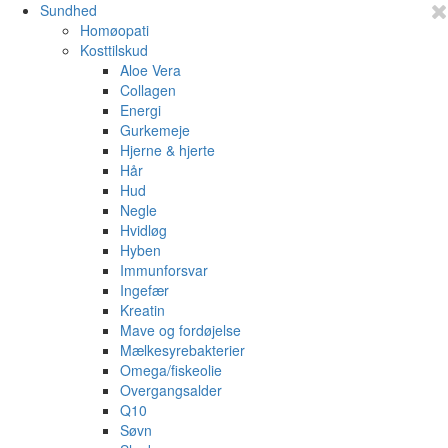
Sundhed
Homøopati
Kosttilskud
Aloe Vera
Collagen
Energi
Gurkemeje
Hjerne & hjerte
Hår
Hud
Negle
Hvidløg
Hyben
Immunforsvar
Ingefær
Kreatin
Mave og fordøjelse
Mælkesyrebakterier
Omega/fiskeolie
Overgangsalder
Q10
Søvn