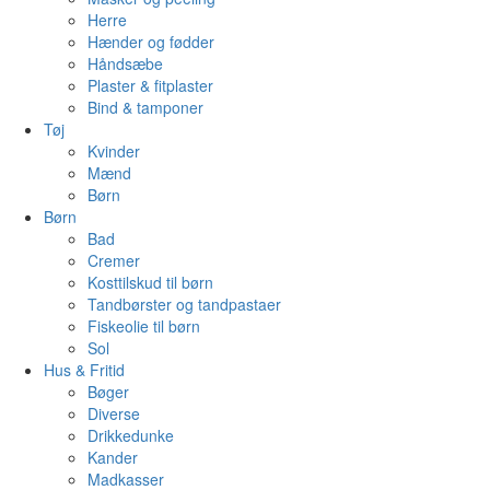
Herre
Hænder og fødder
Håndsæbe
Plaster & fitplaster
Bind & tamponer
Tøj
Kvinder
Mænd
Børn
Børn
Bad
Cremer
Kosttilskud til børn
Tandbørster og tandpastaer
Fiskeolie til børn
Sol
Hus & Fritid
Bøger
Diverse
Drikkedunke
Kander
Madkasser