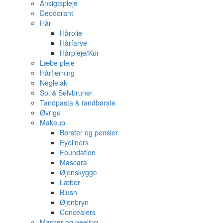
Ansigtspleje
Deodorant
Hår
Hårolie
Hårfarve
Hårpleje/Kur
Læbe pleje
Hårfjerning
Neglelak
Sol & Selvbruner
Tandpasta & tandbørste
Øvrige
Makeup
Børster og pensler
Eyeliners
Foundation
Mascara
Øjenskygge
Læber
Blush
Øjenbryn
Concealers
Masker og peeling