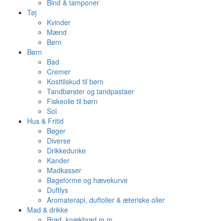
Bind & tamponer
Tøj
Kvinder
Mænd
Børn
Børn
Bad
Cremer
Kosttilskud til børn
Tandbørster og tandpastaer
Fiskeolie til børn
Sol
Hus & Fritid
Bøger
Diverse
Drikkedunke
Kander
Madkasser
Bageforme og hævekurve
Duftlys
Aromaterapi, duftolier & æteriske olier
Mad & drikke
Brød, knækbrød m.m.