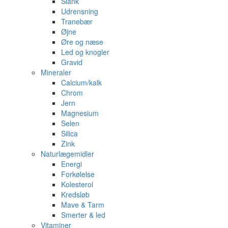
Slank
Udrensning
Tranebær
Øjne
Øre og næse
Led og knogler
Gravid
Mineraler
Calcium/kalk
Chrom
Jern
Magnesium
Selen
Silica
Zink
Naturlægemidler
Energi
Forkølelse
Kolesterol
Kredsløb
Mave & Tarm
Smerter & led
Vitaminer