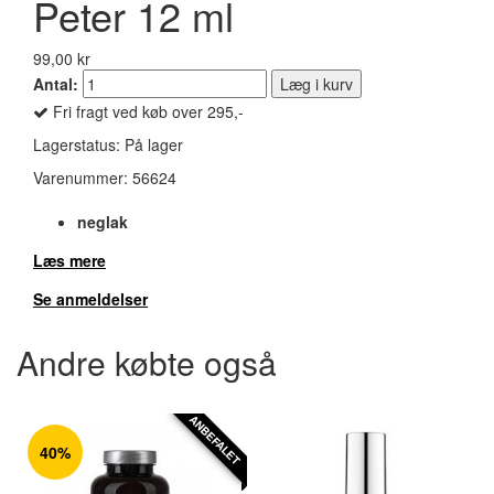
Peter 12 ml
99,00 kr
Antal:
Læg i kurv
Fri fragt ved køb over 295,-
Lagerstatus:
På lager
Varenummer:
56624
neglak
Læs mere
Se anmeldelser
Andre købte også
ANBEFALET
40%