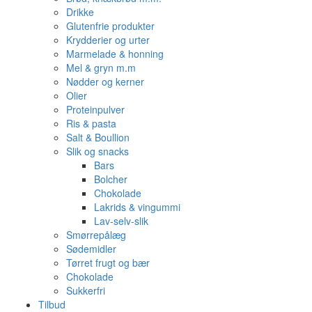
Drikke
Glutenfrie produkter
Krydderier og urter
Marmelade & honning
Mel & gryn m.m
Nødder og kerner
Olier
Proteinpulver
Ris & pasta
Salt & Boullion
Slik og snacks
Bars
Bolcher
Chokolade
Lakrids & vingummi
Lav-selv-slik
Smørrepålæg
Sødemidler
Tørret frugt og bær
Chokolade
Sukkerfri
Tilbud