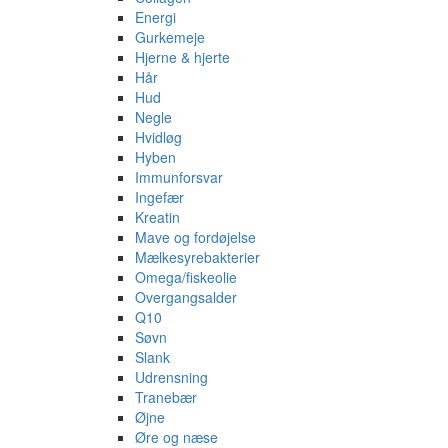
Energi
Gurkemeje
Hjerne & hjerte
Hår
Hud
Negle
Hvidløg
Hyben
Immunforsvar
Ingefær
Kreatin
Mave og fordøjelse
Mælkesyrebakterier
Omega/fiskeolie
Overgangsalder
Q10
Søvn
Slank
Udrensning
Tranebær
Øjne
Øre og næse