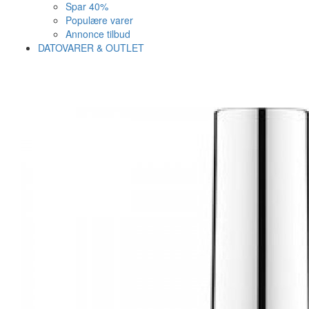
Spar 40%
Populære varer
Annonce tilbud
DATOVARER & OUTLET
Varen er nu i kurven ✔
Vi anbefaler dig disse
SE KURV
LUK
31%