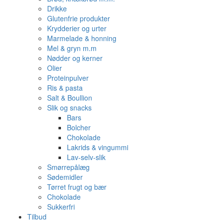
Drikke
Glutenfrie produkter
Krydderier og urter
Marmelade & honning
Mel & gryn m.m
Nødder og kerner
Olier
Proteinpulver
Ris & pasta
Salt & Boullion
Slik og snacks
Bars
Bolcher
Chokolade
Lakrids & vingummi
Lav-selv-slik
Smørrepålæg
Sødemidler
Tørret frugt og bær
Chokolade
Sukkerfri
Tilbud