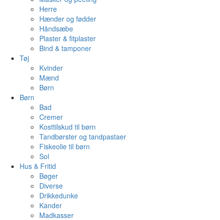
Herre
Hænder og fødder
Håndsæbe
Plaster & fitplaster
Bind & tamponer
Tøj
Kvinder
Mænd
Børn
Børn
Bad
Cremer
Kosttilskud til børn
Tandbørster og tandpastaer
Fiskeolie til børn
Sol
Hus & Fritid
Bøger
Diverse
Drikkedunke
Kander
Madkasser