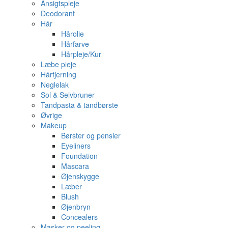
Ansigtspleje
Deodorant
Hår
Hårolie
Hårfarve
Hårpleje/Kur
Læbe pleje
Hårfjerning
Neglelak
Sol & Selvbruner
Tandpasta & tandbørste
Øvrige
Makeup
Børster og pensler
Eyeliners
Foundation
Mascara
Øjenskygge
Læber
Blush
Øjenbryn
Concealers
Masker og peeling