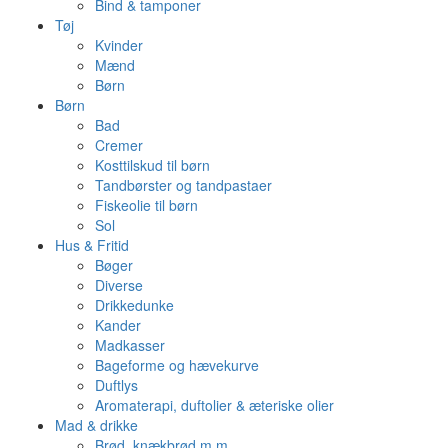
Bind & tamponer
Tøj
Kvinder
Mænd
Børn
Børn
Bad
Cremer
Kosttilskud til børn
Tandbørster og tandpastaer
Fiskeolie til børn
Sol
Hus & Fritid
Bøger
Diverse
Drikkedunke
Kander
Madkasser
Bageforme og hævekurve
Duftlys
Aromaterapi, duftolier & æteriske olier
Mad & drikke
Brød, knækbrød m.m.