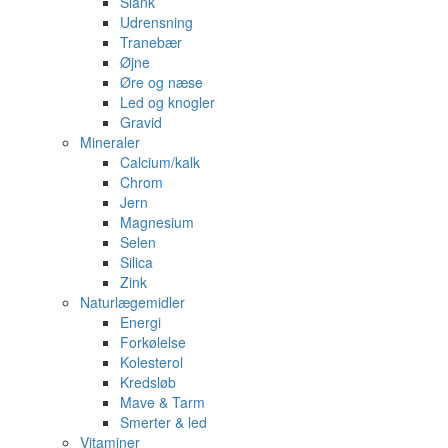
Slank
Udrensning
Tranebær
Øjne
Øre og næse
Led og knogler
Gravid
Mineraler
Calcium/kalk
Chrom
Jern
Magnesium
Selen
Silica
Zink
Naturlægemidler
Energi
Forkølelse
Kolesterol
Kredsløb
Mave & Tarm
Smerter & led
Vitaminer