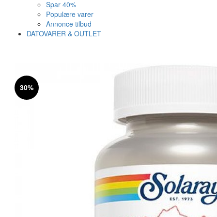
Spar 40%
Populære varer
Annonce tilbud
DATOVARER & OUTLET
Varen er nu i kurven ✔
Vi anbefaler dig disse
30%
SE KURV
LUK