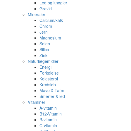
Led og knogler
Gravid
Mineraler
Calcium/kalk
Chrom
Jern
Magnesium
Selen
Silica
Zink
Naturlægemidler
Energi
Forkølelse
Kolesterol
Kredsløb
Mave & Tarm
Smerter & led
Vitaminer
A-vitamin
B12-Vitamin
B-vitamin
C-vitamin