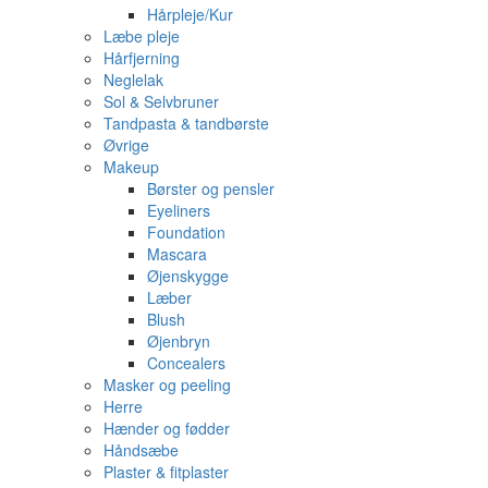
Hårpleje/Kur
Læbe pleje
Hårfjerning
Neglelak
Sol & Selvbruner
Tandpasta & tandbørste
Øvrige
Makeup
Børster og pensler
Eyeliners
Foundation
Mascara
Øjenskygge
Læber
Blush
Øjenbryn
Concealers
Masker og peeling
Herre
Hænder og fødder
Håndsæbe
Plaster & fitplaster