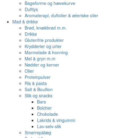
Bageforme og hævekurve
Duftlys
Aromaterapi, duftolier & æteriske olier
Mad & drikke
Brød, knækbrød m.m.
Drikke
Glutenfrie produkter
Krydderier og urter
Marmelade & honning
Mel & gryn m.m
Nødder og kerner
Olier
Proteinpulver
Ris & pasta
Salt & Boullion
Slik og snacks
Bars
Bolcher
Chokolade
Lakrids & vingummi
Lav-selv-slik
Smørrepålæg