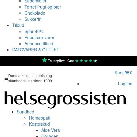
Sødemidler
Tørret frugt og bær
Chokolade
Sukkerfri
Tilbud
Spar 40%
Populære varer
Annonce tilbud
DATOVARER & OUTLET
★
★
★
★
★
God
Kurv
0
Danmarks online helse og
skønhedsbutik siden 1999
Log ind
Sundhed
Homøopati
Kosttilskud
Aloe Vera
Collagen