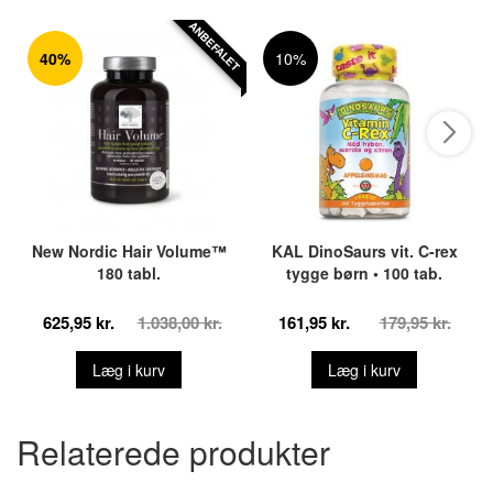
ANBEFALET
40%
10%
New Nordic Hair Volume™
KAL DinoSaurs vit. C-rex
180 tabl.
tygge børn • 100 tab.
625,95 kr.
1.038,00 kr.
161,95 kr.
179,95 kr.
Læg i kurv
Læg i kurv
Relaterede produkter