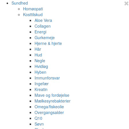
Sundhed
Homøopati
Kosttilskud
Aloe Vera
Collagen
Energi
Gurkemeje
Hjerne & hjerte
Hår
Hud
Negle
Hvidløg
Hyben
Immunforsvar
Ingefær
Kreatin
Mave og fordøjelse
Mælkesyrebakterier
Omega/fiskeolie
Overgangsalder
Q10
Søvn