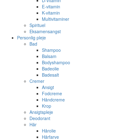
D-Vitamin
E-vitamin
K-vitamin
Multivitaminer
Spirituel
Eksamensangst
Personlig pleje
Bad
Shampoo
Balsam
Bodyshampoo
Badeolie
Badesalt
Cremer
Ansigt
Fodcreme
Håndcreme
Krop
Ansigtspleje
Deodorant
Hår
Hårolie
Hårfarve