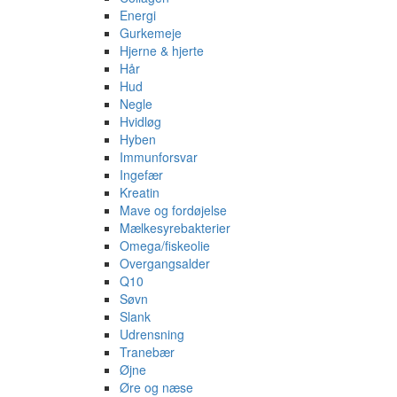
Energi
Gurkemeje
Hjerne & hjerte
Hår
Hud
Negle
Hvidløg
Hyben
Immunforsvar
Ingefær
Kreatin
Mave og fordøjelse
Mælkesyrebakterier
Omega/fiskeolie
Overgangsalder
Q10
Søvn
Slank
Udrensning
Tranebær
Øjne
Øre og næse