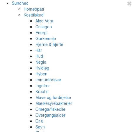
Sundhed
Homøopati
Kosttilskud
Aloe Vera
Collagen
Energi
Gurkemeje
Hjerne & hjerte
Hår
Hud
Negle
Hvidløg
Hyben
Immunforsvar
Ingefær
Kreatin
Mave og fordøjelse
Mælkesyrebakterier
Omega/fiskeolie
Overgangsalder
Q10
Søvn