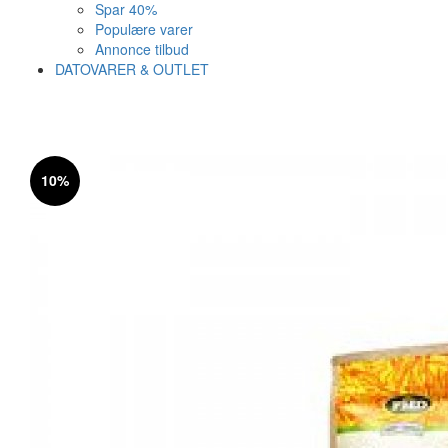
Spar 40%
Populære varer
Annonce tilbud
DATOVARER & OUTLET
Varen er nu i kurven ✔
Vi anbefaler dig disse
10%
SE KURV
LUK
5%