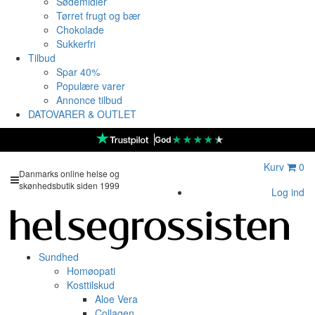
Sødemidler
Tørret frugt og bær
Chokolade
Sukkerfri
Tilbud
Spar 40%
Populære varer
Annonce tilbud
DATOVARER & OUTLET
★
★
★
★
★
God
Kurv
0
Danmarks online helse og
skønhedsbutik siden 1999
Log ind
Sundhed
Homøopati
Kosttilskud
Aloe Vera
Collagen