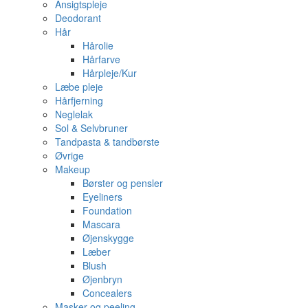
Ansigtspleje
Deodorant
Hår
Hårolie
Hårfarve
Hårpleje/Kur
Læbe pleje
Hårfjerning
Neglelak
Sol & Selvbruner
Tandpasta & tandbørste
Øvrige
Makeup
Børster og pensler
Eyeliners
Foundation
Mascara
Øjenskygge
Læber
Blush
Øjenbryn
Concealers
Masker og peeling