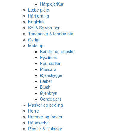
Hårpleje/Kur
Læbe pleje
Hårfjerning
Neglelak
Sol & Selvbruner
Tandpasta & tandbørste
Øvrige
Makeup
Børster og pensler
Eyeliners
Foundation
Mascara
Øjenskygge
Læber
Blush
Øjenbryn
Concealers
Masker og peeling
Herre
Hænder og fødder
Håndsæbe
Plaster & fitplaster