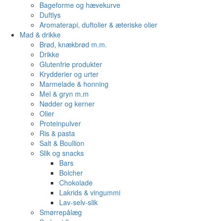
Bageforme og hævekurve
Duftlys
Aromaterapi, duftolier & æteriske olier
Mad & drikke
Brød, knækbrød m.m.
Drikke
Glutenfrie produkter
Krydderier og urter
Marmelade & honning
Mel & gryn m.m
Nødder og kerner
Olier
Proteinpulver
Ris & pasta
Salt & Boullion
Slik og snacks
Bars
Bolcher
Chokolade
Lakrids & vingummi
Lav-selv-slik
Smørrepålæg