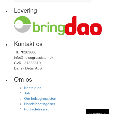
Levering
Kontakt os
Tlf: 70263600
info@helsegrossisten.dk
CVR.: 37868310
Dansk Detail ApS
Om os
Kontakt os
Job
Om helsegrossisten
Handelsbetingelser
Fortrydelsesret
Til toppen