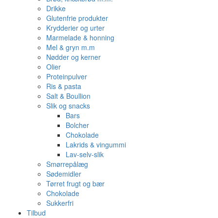
Drikke
Glutenfrie produkter
Krydderier og urter
Marmelade & honning
Mel & gryn m.m
Nødder og kerner
Olier
Proteinpulver
Ris & pasta
Salt & Boullion
Slik og snacks
Bars
Bolcher
Chokolade
Lakrids & vingummi
Lav-selv-slik
Smørrepålæg
Sødemidler
Tørret frugt og bær
Chokolade
Sukkerfri
Tilbud