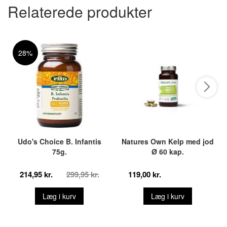
Relaterede produkter
28%
Udo's Choice B. Infantis
Natures Own Kelp med jod
75g.
Ø 60 kap.
214,95 kr.
299,95 kr.
119,00 kr.
Læg i kurv
Læg i kurv