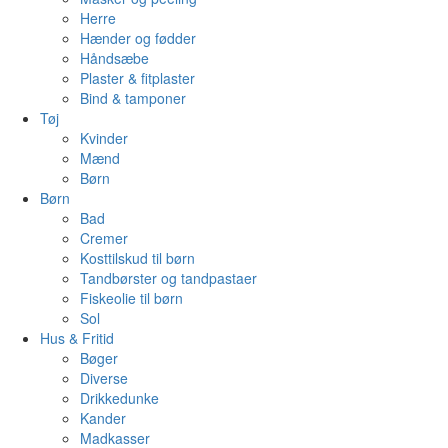
Herre
Hænder og fødder
Håndsæbe
Plaster & fitplaster
Bind & tamponer
Tøj
Kvinder
Mænd
Børn
Børn
Bad
Cremer
Kosttilskud til børn
Tandbørster og tandpastaer
Fiskeolie til børn
Sol
Hus & Fritid
Bøger
Diverse
Drikkedunke
Kander
Madkasser