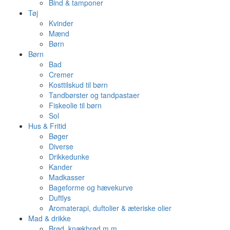
Bind & tamponer
Tøj
Kvinder
Mænd
Børn
Børn
Bad
Cremer
Kosttilskud til børn
Tandbørster og tandpastaer
Fiskeolie til børn
Sol
Hus & Fritid
Bøger
Diverse
Drikkedunke
Kander
Madkasser
Bageforme og hævekurve
Duftlys
Aromaterapi, duftolier & æteriske olier
Mad & drikke
Brød, knækbrød m.m.