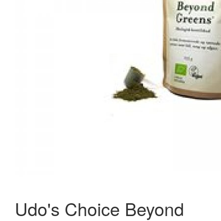
Zinobel Instant Care Serum Organic Boost • 30ml.
331,55 kr.
349,00 kr.
Læg i kurv
Udo's Choice Beyond