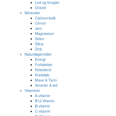
Led og knogler
Gravid
Mineraler
Calcium/kalk
Chrom
Jern
Magnesium
Selen
Silica
Zink
Naturlægemidler
Energi
Forkølelse
Kolesterol
Kredsløb
Mave & Tarm
Smerter & led
Vitaminer
A-vitamin
B12-Vitamin
B-vitamin
C-vitamin