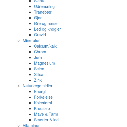
Slank
Udrensning
Tranebær
Øjne
Øre og næse
Led og knogler
Gravid
Mineraler
Calcium/kalk
Chrom
Jern
Magnesium
Selen
Silica
Zink
Naturlægemidler
Energi
Forkølelse
Kolesterol
Kredsløb
Mave & Tarm
Smerter & led
Vitaminer