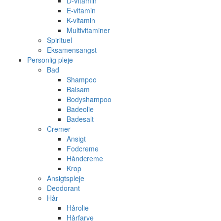
D-Vitamin
E-vitamin
K-vitamin
Multivitaminer
Spirituel
Eksamensangst
Personlig pleje
Bad
Shampoo
Balsam
Bodyshampoo
Badeolie
Badesalt
Cremer
Ansigt
Fodcreme
Håndcreme
Krop
Ansigtspleje
Deodorant
Hår
Hårolie
Hårfarve