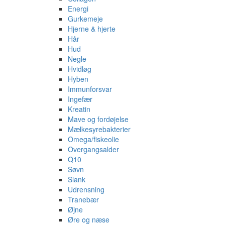
Energi
Gurkemeje
Hjerne & hjerte
Hår
Hud
Negle
Hvidløg
Hyben
Immunforsvar
Ingefær
Kreatin
Mave og fordøjelse
Mælkesyrebakterier
Omega/fiskeolie
Overgangsalder
Q10
Søvn
Slank
Udrensning
Tranebær
Øjne
Øre og næse