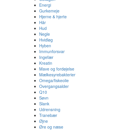
Energi
Gurkemeje
Hjerne & hjerte
Hår
Hud
Negle
Hvidløg
Hyben
Immunforsvar
Ingefær
Kreatin
Mave og fordøjelse
Mælkesyrebakterier
Omega/fiskeolie
Overgangsalder
Q10
Søvn
Slank
Udrensning
Tranebær
Øjne
Øre og næse