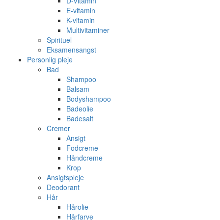
D-Vitamin
E-vitamin
K-vitamin
Multivitaminer
Spirituel
Eksamensangst
Personlig pleje
Bad
Shampoo
Balsam
Bodyshampoo
Badeolie
Badesalt
Cremer
Ansigt
Fodcreme
Håndcreme
Krop
Ansigtspleje
Deodorant
Hår
Hårolie
Hårfarve