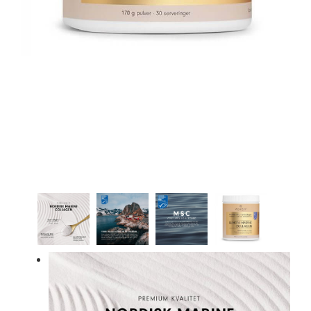
New Nordic Hair Volume Mega Strength 60 tabl.
297,95 kr.
398,95 kr.
Læg i kurv