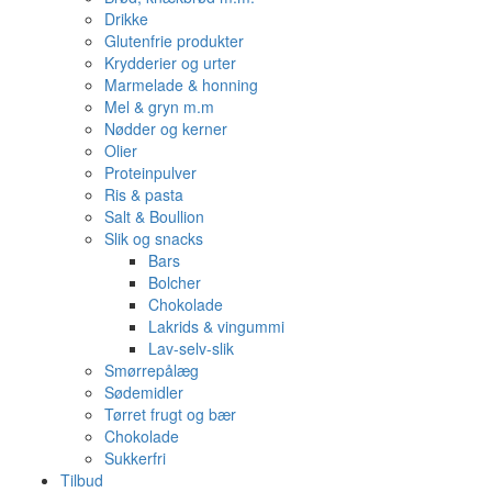
Drikke
Glutenfrie produkter
Krydderier og urter
Marmelade & honning
Mel & gryn m.m
Nødder og kerner
Olier
Proteinpulver
Ris & pasta
Salt & Boullion
Slik og snacks
Bars
Bolcher
Chokolade
Lakrids & vingummi
Lav-selv-slik
Smørrepålæg
Sødemidler
Tørret frugt og bær
Chokolade
Sukkerfri
Tilbud