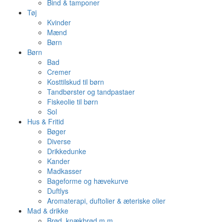
Bind & tamponer
Tøj
Kvinder
Mænd
Børn
Børn
Bad
Cremer
Kosttilskud til børn
Tandbørster og tandpastaer
Fiskeolie til børn
Sol
Hus & Fritid
Bøger
Diverse
Drikkedunke
Kander
Madkasser
Bageforme og hævekurve
Duftlys
Aromaterapi, duftolier & æteriske olier
Mad & drikke
Brød, knækbrød m.m.