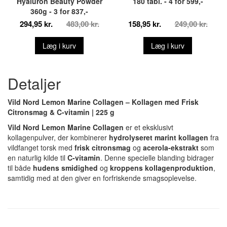
Hyaluron Beauty Powder
180 tabl. - 4 for 599,-
360g - 3 for 837,-
294,95 kr.
483,00 kr.
158,95 kr.
249,00 kr.
Læg i kurv
Læg i kurv
Detaljer
Vild Nord Lemon Marine Collagen – Kollagen med Frisk
Citronsmag & C-vitamin | 225 g
Vild Nord Lemon Marine Collagen
er et eksklusivt
kollagenpulver, der kombinerer
hydrolyseret marint kollagen
fra
vildfanget torsk med
frisk citronsmag
og
acerola-ekstrakt
som
en naturlig kilde til
C-vitamin
. Denne specielle blanding bidrager
til både
hudens smidighed
og
kroppens kollagenproduktion
,
samtidig med at den giver en forfriskende smagsoplevelse.