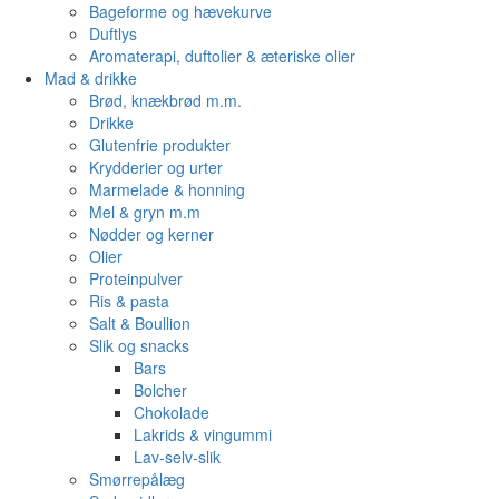
Bageforme og hævekurve
Duftlys
Aromaterapi, duftolier & æteriske olier
Mad & drikke
Brød, knækbrød m.m.
Drikke
Glutenfrie produkter
Krydderier og urter
Marmelade & honning
Mel & gryn m.m
Nødder og kerner
Olier
Proteinpulver
Ris & pasta
Salt & Boullion
Slik og snacks
Bars
Bolcher
Chokolade
Lakrids & vingummi
Lav-selv-slik
Smørrepålæg