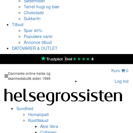
Sødemidler
Tørret frugt og bær
Chokolade
Sukkerfri
Tilbud
Spar 40%
Populære varer
Annonce tilbud
DATOVARER & OUTLET
★
★
★
★
★
God
Kurv
0
Danmarks online helse og
skønhedsbutik siden 1999
Log ind
Sundhed
Homøopati
Kosttilskud
Aloe Vera
Collagen