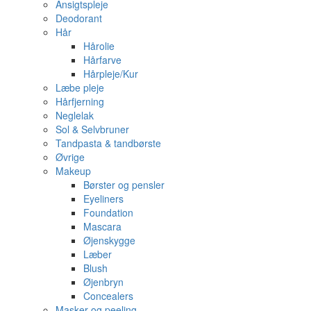
Ansigtspleje
Deodorant
Hår
Hårolie
Hårfarve
Hårpleje/Kur
Læbe pleje
Hårfjerning
Neglelak
Sol & Selvbruner
Tandpasta & tandbørste
Øvrige
Makeup
Børster og pensler
Eyeliners
Foundation
Mascara
Øjenskygge
Læber
Blush
Øjenbryn
Concealers
Masker og peeling