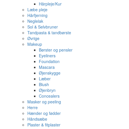
Hårpleje/Kur
Læbe pleje
Hårfjerning
Neglelak
Sol & Selvbruner
Tandpasta & tandbørste
Øvrige
Makeup
Børster og pensler
Eyeliners
Foundation
Mascara
Øjenskygge
Læber
Blush
Øjenbryn
Concealers
Masker og peeling
Herre
Hænder og fødder
Håndsæbe
Plaster & fitplaster