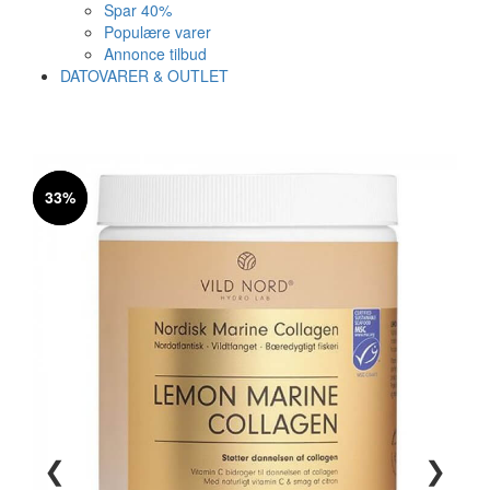
Spar 40%
Populære varer
Annonce tilbud
DATOVARER & OUTLET
Varen er nu i kurven ✔
Vi anbefaler dig disse
33%
33%
SE KURV
LUK
25%
❮
❯