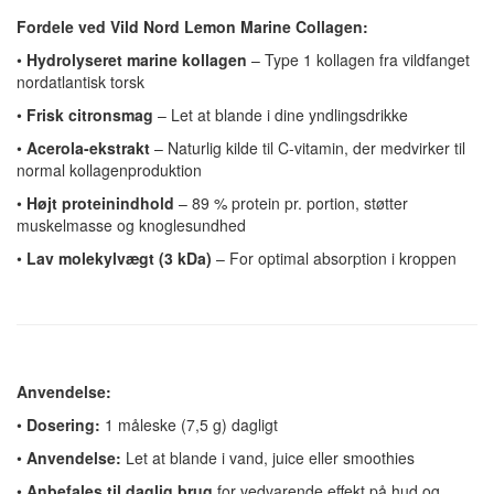
Fordele ved Vild Nord Lemon Marine Collagen:
•
Hydrolyseret marine kollagen
– Type 1 kollagen fra vildfanget
nordatlantisk torsk
•
Frisk citronsmag
– Let at blande i dine yndlingsdrikke
•
Acerola-ekstrakt
– Naturlig kilde til C-vitamin, der medvirker til
normal kollagenproduktion
•
Højt proteinindhold
– 89 % protein pr. portion, støtter
muskelmasse og knoglesundhed
•
Lav molekylvægt (3 kDa)
– For optimal absorption i kroppen
Anvendelse:
•
Dosering:
1 måleske (7,5 g) dagligt
•
Anvendelse:
Let at blande i vand, juice eller smoothies
•
Anbefales til daglig brug
for vedvarende effekt på hud og