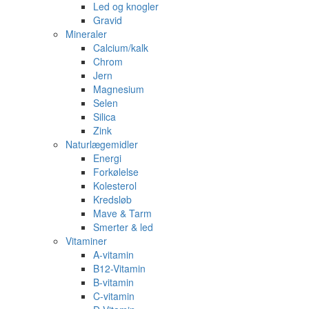
Led og knogler
Gravid
Mineraler
Calcium/kalk
Chrom
Jern
Magnesium
Selen
Silica
Zink
Naturlægemidler
Energi
Forkølelse
Kolesterol
Kredsløb
Mave & Tarm
Smerter & led
Vitaminer
A-vitamin
B12-Vitamin
B-vitamin
C-vitamin