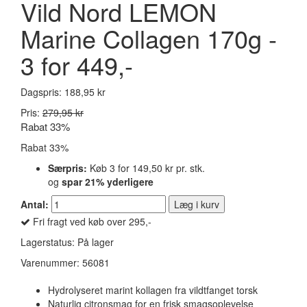
Vild Nord LEMON
Marine Collagen 170g -
3 for 449,-
Dagspris:
188,95 kr
Pris:
279,95 kr
Rabat 33%
Rabat 33%
Særpris:
Køb 3 for
149,50 kr
pr. stk.
og
spar
21
% yderligere
Antal:
Læg i kurv
Fri fragt ved køb over 295,-
Lagerstatus:
På lager
Varenummer:
56081
Hydrolyseret marint kollagen fra vildtfanget torsk
Naturlig citronsmag for en frisk smagsoplevelse