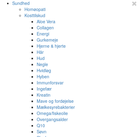
Sundhed
Homøopati
Kosttilskud
Aloe Vera
Collagen
Energi
Gurkemeje
Hjerne & hjerte
Hår
Hud
Negle
Hvidløg
Hyben
Immunforsvar
Ingefær
Kreatin
Mave og fordøjelse
Mælkesyrebakterier
Omega/fiskeolie
Overgangsalder
Q10
Søvn