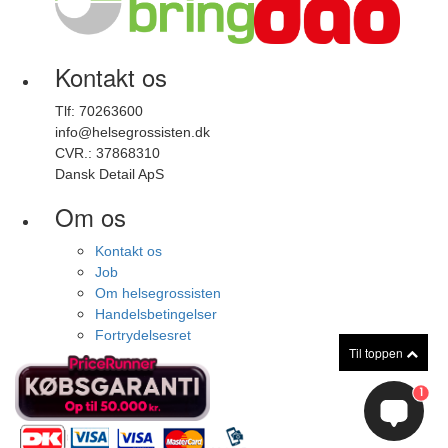
Kontakt os
Tlf: 70263600
info@helsegrossisten.dk
CVR.: 37868310
Dansk Detail ApS
Om os
Kontakt os
Job
Om helsegrossisten
Handelsbetingelser
Fortrydelsesret
Til toppen
1