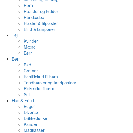
Herre
Hænder og fødder
Håndsæbe
Plaster & fitplaster
Bind & tamponer
Tøj
Kvinder
Mænd
Børn
Børn
Bad
Cremer
Kosttilskud til børn
Tandbørster og tandpastaer
Fiskeolie til børn
Sol
Hus & Fritid
Bøger
Diverse
Drikkedunke
Kander
Madkasser