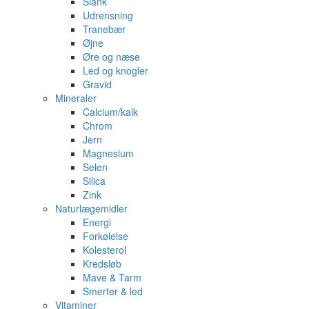
Slank
Udrensning
Tranebær
Øjne
Øre og næse
Led og knogler
Gravid
Mineraler
Calcium/kalk
Chrom
Jern
Magnesium
Selen
Silica
Zink
Naturlægemidler
Energi
Forkølelse
Kolesterol
Kredsløb
Mave & Tarm
Smerter & led
Vitaminer