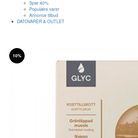
Spar 40%
Populære varer
Annonce tilbud
DATOVARER & OUTLET
Varen er nu i kurven ✔
Vi anbefaler dig disse
10%
SE KURV
LUK
29%