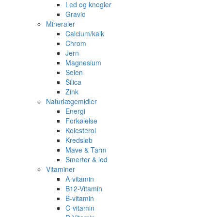
Led og knogler
Gravid
Mineraler
Calcium/kalk
Chrom
Jern
Magnesium
Selen
Silica
Zink
Naturlægemidler
Energi
Forkølelse
Kolesterol
Kredsløb
Mave & Tarm
Smerter & led
Vitaminer
A-vitamin
B12-Vitamin
B-vitamin
C-vitamin