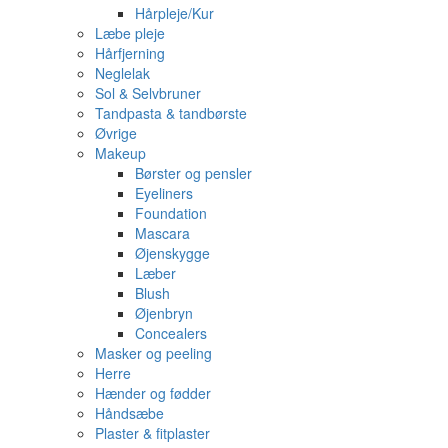
Hårpleje/Kur
Læbe pleje
Hårfjerning
Neglelak
Sol & Selvbruner
Tandpasta & tandbørste
Øvrige
Makeup
Børster og pensler
Eyeliners
Foundation
Mascara
Øjenskygge
Læber
Blush
Øjenbryn
Concealers
Masker og peeling
Herre
Hænder og fødder
Håndsæbe
Plaster & fitplaster