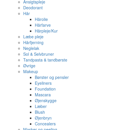
Ansigtspleje
Deodorant
Hår
Hårolie
Hårfarve
Hårpleje/Kur
Læbe pleje
Hårfjerning
Neglelak
Sol & Selvbruner
Tandpasta & tandbørste
Øvrige
Makeup
Børster og pensler
Eyeliners
Foundation
Mascara
Øjenskygge
Læber
Blush
Øjenbryn
Concealers
Masker og peeling