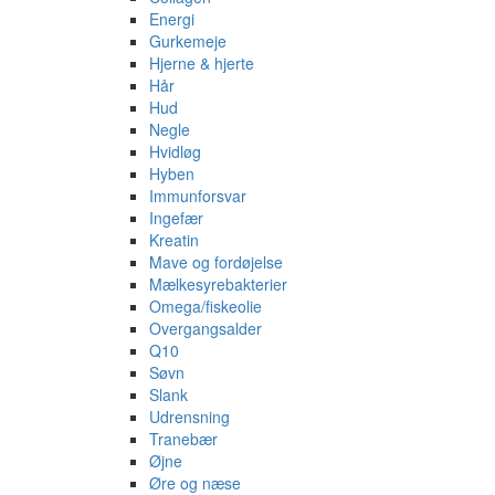
Energi
Gurkemeje
Hjerne & hjerte
Hår
Hud
Negle
Hvidløg
Hyben
Immunforsvar
Ingefær
Kreatin
Mave og fordøjelse
Mælkesyrebakterier
Omega/fiskeolie
Overgangsalder
Q10
Søvn
Slank
Udrensning
Tranebær
Øjne
Øre og næse