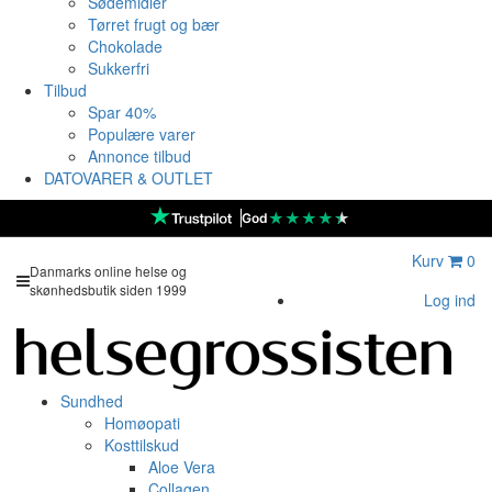
Sødemidler
Tørret frugt og bær
Chokolade
Sukkerfri
Tilbud
Spar 40%
Populære varer
Annonce tilbud
DATOVARER & OUTLET
★
★
★
★
★
God
Kurv
0
Danmarks online helse og
skønhedsbutik siden 1999
Log ind
Sundhed
Homøopati
Kosttilskud
Aloe Vera
Collagen