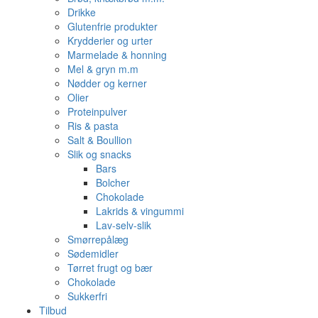
Drikke
Glutenfrie produkter
Krydderier og urter
Marmelade & honning
Mel & gryn m.m
Nødder og kerner
Olier
Proteinpulver
Ris & pasta
Salt & Boullion
Slik og snacks
Bars
Bolcher
Chokolade
Lakrids & vingummi
Lav-selv-slik
Smørrepålæg
Sødemidler
Tørret frugt og bær
Chokolade
Sukkerfri
Tilbud