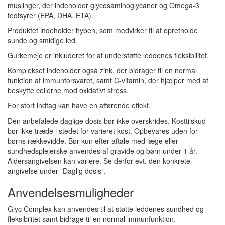
muslinger, der indeholder glycosaminoglycaner og Omega-3
fedtsyrer (EPA, DHA, ETA).
Produktet indeholder hyben, som medvirker til at opretholde
sunde og smidige led.
Gurkemeje er inkluderet for at understøtte leddenes fleksibilitet.
Komplekset indeholder også zink, der bidrager til en normal
funktion af immunforsvaret, samt C-vitamin, der hjælper med at
beskytte cellerne mod oxidativt stress.
For stort indtag kan have en afførende effekt.
Den anbefalede daglige dosis bør ikke overskrides. Kosttilskud
bør ikke træde i stedet for varieret kost. Opbevares uden for
børns rækkevidde. Bør kun efter aftale med læge eller
sundhedsplejerske anvendes af gravide og børn under 1 år.
Aldersangivelsen kan variere. Se derfor evt. den konkrete
angivelse under ”Daglig dosis”.
Anvendelsesmuligheder
Glyc Complex kan anvendes til at støtte leddenes sundhed og
fleksibilitet samt bidrage til en normal immunfunktion.