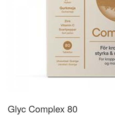
New Nordic Q10 Strong 150mg. Vegan - 30 stk.
248,95 kr.
350,00 kr.
Læg i kurv
Glyc Complex 80