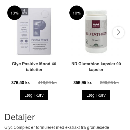
10%
10%
Glyc Positive Mood 40
ND Glutathion kapsler 90
tabletter
kapsler
376,50 kr.
418,00 kr.
359,95 kr.
399,95 kr.
Læg i kurv
Læg i kurv
Detaljer
Glyc Complex er formuleret med ekstrakt fra grønlæbede