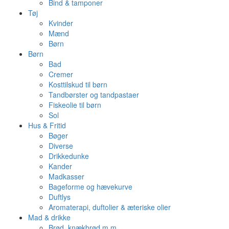
Bind & tamponer
Tøj
Kvinder
Mænd
Børn
Børn
Bad
Cremer
Kosttilskud til børn
Tandbørster og tandpastaer
Fiskeolie til børn
Sol
Hus & Fritid
Bøger
Diverse
Drikkedunke
Kander
Madkasser
Bageforme og hævekurve
Duftlys
Aromaterapi, duftolier & æteriske olier
Mad & drikke
Brød, knækbrød m.m.