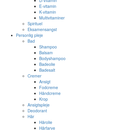
D-Vitamin
E-vitamin
K-vitamin
Multivitaminer
Spirituel
Eksamensangst
Personlig pleje
Bad
Shampoo
Balsam
Bodyshampoo
Badeolie
Badesalt
Cremer
Ansigt
Fodcreme
Håndcreme
Krop
Ansigtspleje
Deodorant
Hår
Hårolie
Hårfarve