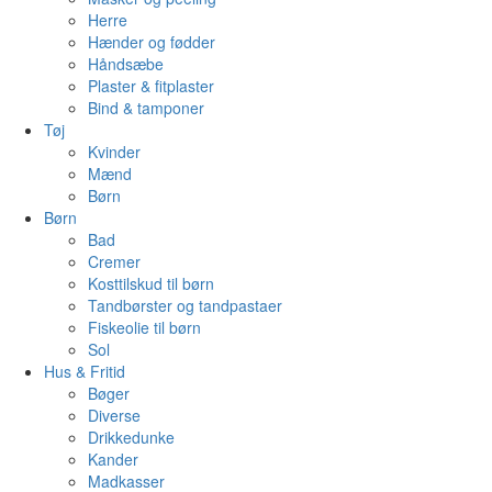
Herre
Hænder og fødder
Håndsæbe
Plaster & fitplaster
Bind & tamponer
Tøj
Kvinder
Mænd
Børn
Børn
Bad
Cremer
Kosttilskud til børn
Tandbørster og tandpastaer
Fiskeolie til børn
Sol
Hus & Fritid
Bøger
Diverse
Drikkedunke
Kander
Madkasser