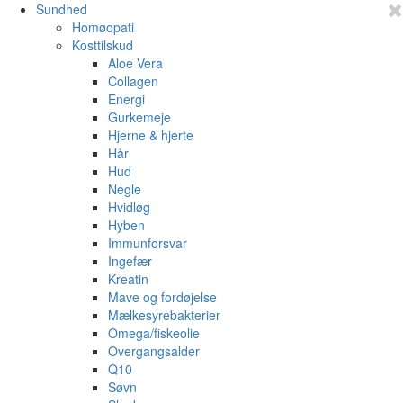
Sundhed
Homøopati
Kosttilskud
Aloe Vera
Collagen
Energi
Gurkemeje
Hjerne & hjerte
Hår
Hud
Negle
Hvidløg
Hyben
Immunforsvar
Ingefær
Kreatin
Mave og fordøjelse
Mælkesyrebakterier
Omega/fiskeolie
Overgangsalder
Q10
Søvn