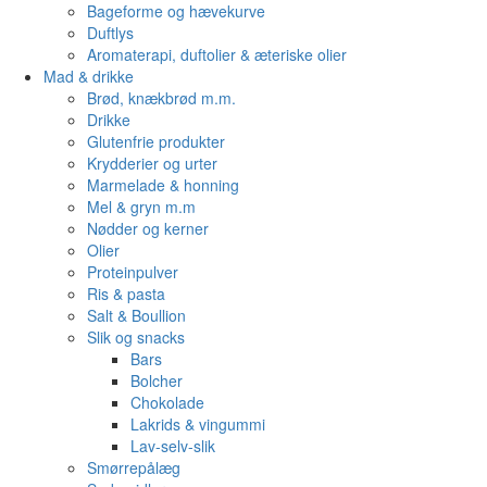
Bageforme og hævekurve
Duftlys
Aromaterapi, duftolier & æteriske olier
Mad & drikke
Brød, knækbrød m.m.
Drikke
Glutenfrie produkter
Krydderier og urter
Marmelade & honning
Mel & gryn m.m
Nødder og kerner
Olier
Proteinpulver
Ris & pasta
Salt & Boullion
Slik og snacks
Bars
Bolcher
Chokolade
Lakrids & vingummi
Lav-selv-slik
Smørrepålæg