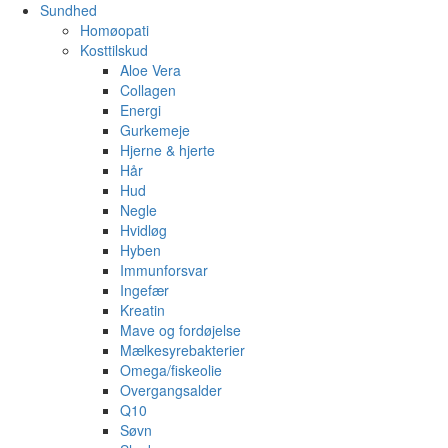
Sundhed
Homøopati
Kosttilskud
Aloe Vera
Collagen
Energi
Gurkemeje
Hjerne & hjerte
Hår
Hud
Negle
Hvidløg
Hyben
Immunforsvar
Ingefær
Kreatin
Mave og fordøjelse
Mælkesyrebakterier
Omega/fiskeolie
Overgangsalder
Q10
Søvn