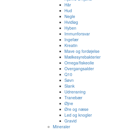
Hår
Hud
Negle
Hvidløg
Hyben
Immunforsvar
Ingefær
Kreatin
Mave og fordøjelse
Mælkesyrebakterier
Omega/fiskeolie
Overgangsalder
Q10
Søvn
Slank
Udrensning
Tranebær
Øjne
Øre og næse
Led og knogler
Gravid
Mineraler