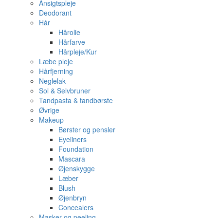
Ansigtspleje
Deodorant
Hår
Hårolie
Hårfarve
Hårpleje/Kur
Læbe pleje
Hårfjerning
Neglelak
Sol & Selvbruner
Tandpasta & tandbørste
Øvrige
Makeup
Børster og pensler
Eyeliners
Foundation
Mascara
Øjenskygge
Læber
Blush
Øjenbryn
Concealers
Masker og peeling