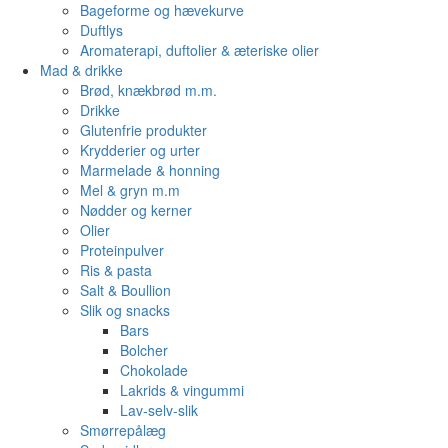
Bageforme og hævekurve
Duftlys
Aromaterapi, duftolier & æteriske olier
Mad & drikke
Brød, knækbrød m.m.
Drikke
Glutenfrie produkter
Krydderier og urter
Marmelade & honning
Mel & gryn m.m
Nødder og kerner
Olier
Proteinpulver
Ris & pasta
Salt & Boullion
Slik og snacks
Bars
Bolcher
Chokolade
Lakrids & vingummi
Lav-selv-slik
Smørrepålæg