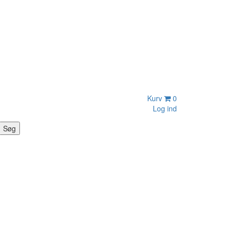
Kurv
0
Log ind
Søg