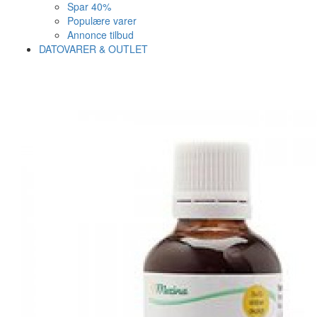
Spar 40%
Populære varer
Annonce tilbud
DATOVARER & OUTLET
Varen er nu i kurven ✔
Vi anbefaler dig disse
SE KURV
LUK
17%