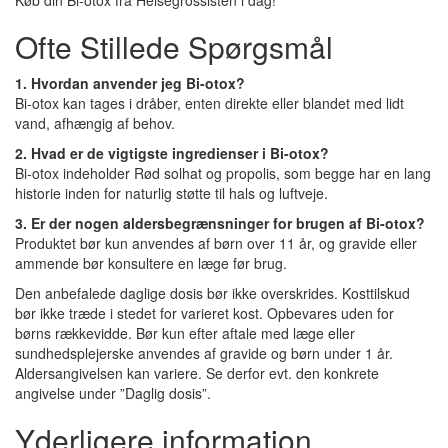
Køb din Bi-otox fra Helsegrossisten i dag!
Ofte Stillede Spørgsmål
1. Hvordan anvender jeg Bi-otox?
Bi-otox kan tages i dråber, enten direkte eller blandet med lidt
vand, afhængig af behov.
2. Hvad er de vigtigste ingredienser i Bi-otox?
Bi-otox indeholder Rød solhat og propolis, som begge har en lang
historie inden for naturlig støtte til hals og luftveje.
3. Er der nogen aldersbegrænsninger for brugen af Bi-otox?
Produktet bør kun anvendes af børn over 11 år, og gravide eller
ammende bør konsultere en læge før brug.
Den anbefalede daglige dosis bør ikke overskrides. Kosttilskud
bør ikke træde i stedet for varieret kost. Opbevares uden for
børns rækkevidde. Bør kun efter aftale med læge eller
sundhedsplejerske anvendes af gravide og børn under 1 år.
Aldersangivelsen kan variere. Se derfor evt. den konkrete
angivelse under ”Daglig dosis”.
Yderligere information