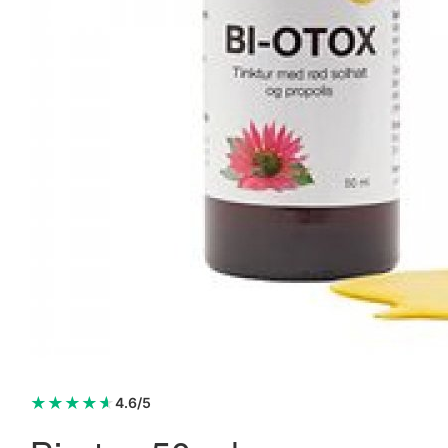
Membrasin Vaginal Vitality Cream m. havtorn 30 ml.
124,95 kr.
149,95 kr.
Læg i kurv
★
★
★
★
★
4.6/5