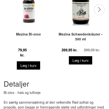
Mezina Bi-otox
Mezina Schwedenkräuter •
500 ml
79,95
269,95 kr.
299,95 kr.
kr.
Læg i kurv
Læg i kurv
Detaljer
Bi-otox - hals og luftveje
En særlig sammensætning af den velkendte Rød solhat og
propolis, som begge er fremragende støtte ved udfordringer med