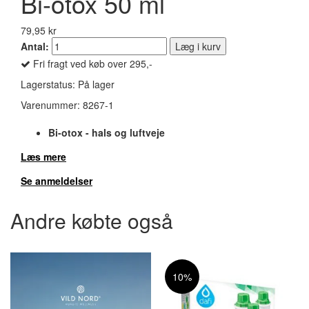
Bi-otox 50 ml
79,95 kr
Antal:
Læg i kurv
Fri fragt ved køb over 295,-
Lagerstatus:
På lager
Varenummer:
8267-1
Bi-otox - hals og luftveje
Læs mere
Se anmeldelser
Andre købte også
10%