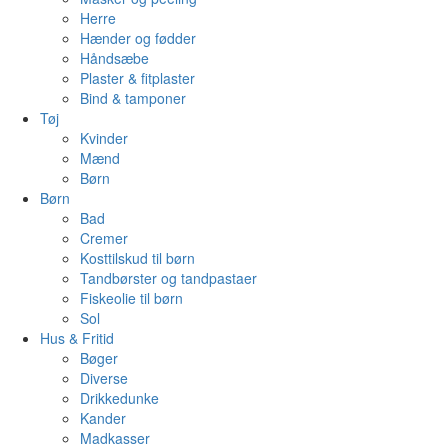
Herre
Hænder og fødder
Håndsæbe
Plaster & fitplaster
Bind & tamponer
Tøj
Kvinder
Mænd
Børn
Børn
Bad
Cremer
Kosttilskud til børn
Tandbørster og tandpastaer
Fiskeolie til børn
Sol
Hus & Fritid
Bøger
Diverse
Drikkedunke
Kander
Madkasser