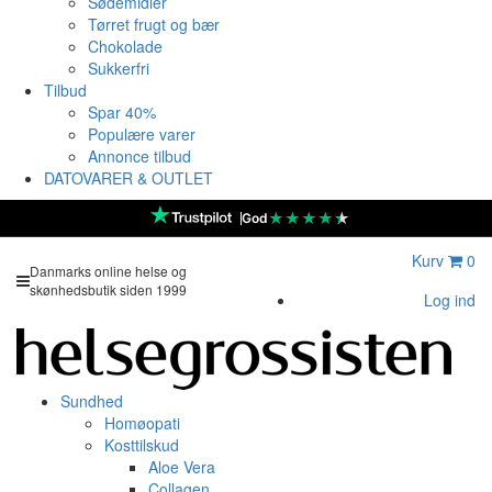
Sødemidler
Tørret frugt og bær
Chokolade
Sukkerfri
Tilbud
Spar 40%
Populære varer
Annonce tilbud
DATOVARER & OUTLET
★
★
★
★
★
God
Kurv
0
Danmarks online helse og
skønhedsbutik siden 1999
Log ind
Sundhed
Homøopati
Kosttilskud
Aloe Vera
Collagen