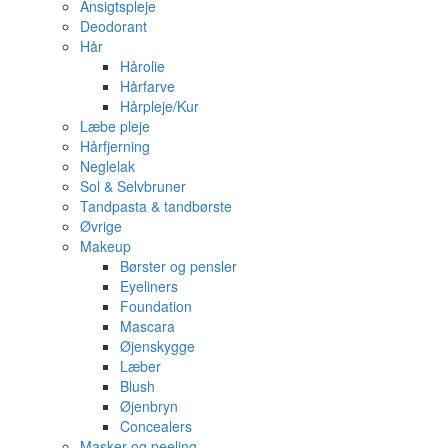
Ansigtspleje
Deodorant
Hår
Hårolie
Hårfarve
Hårpleje/Kur
Læbe pleje
Hårfjerning
Neglelak
Sol & Selvbruner
Tandpasta & tandbørste
Øvrige
Makeup
Børster og pensler
Eyeliners
Foundation
Mascara
Øjenskygge
Læber
Blush
Øjenbryn
Concealers
Masker og peeling