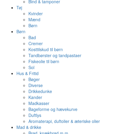
Bind & tamponer
Tøj
Kvinder
Mænd
Børn
Børn
Bad
Cremer
Kosttilskud til børn
Tandbørster og tandpastaer
Fiskeolie til børn
Sol
Hus & Fritid
Bøger
Diverse
Drikkedunke
Kander
Madkasser
Bageforme og hævekurve
Duftlys
Aromaterapi, duftolier & æteriske olier
Mad & drikke
Brød, knækbrød m.m.