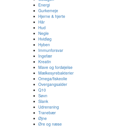
Energi
Gurkemeje
Hjerne & hjerte
Hår
Hud
Negle
Hvidløg
Hyben
Immunforsvar
Ingefær
Kreatin
Mave og fordøjelse
Mælkesyrebakterier
Omega/fiskeolie
Overgangsalder
Q10
Søvn
Slank
Udrensning
Tranebær
Øjne
Øre og næse