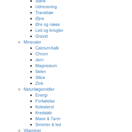
Slank
Udrensning
Tranebær
Øjne
Øre og næse
Led og knogler
Gravid
Mineraler
Calcium/kalk
Chrom
Jern
Magnesium
Selen
Silica
Zink
Naturlægemidler
Energi
Forkølelse
Kolesterol
Kredsløb
Mave & Tarm
Smerter & led
Vitaminer