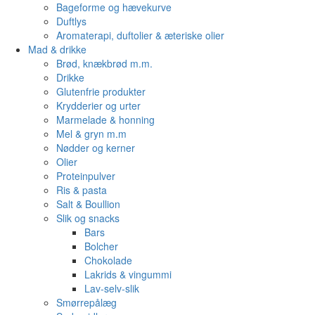
Bageforme og hævekurve
Duftlys
Aromaterapi, duftolier & æteriske olier
Mad & drikke
Brød, knækbrød m.m.
Drikke
Glutenfrie produkter
Krydderier og urter
Marmelade & honning
Mel & gryn m.m
Nødder og kerner
Olier
Proteinpulver
Ris & pasta
Salt & Boullion
Slik og snacks
Bars
Bolcher
Chokolade
Lakrids & vingummi
Lav-selv-slik
Smørrepålæg