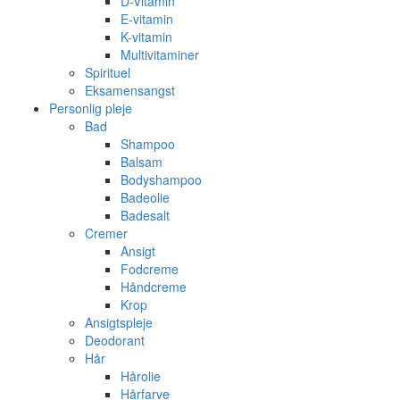
D-Vitamin
E-vitamin
K-vitamin
Multivitaminer
Spirituel
Eksamensangst
Personlig pleje
Bad
Shampoo
Balsam
Bodyshampoo
Badeolie
Badesalt
Cremer
Ansigt
Fodcreme
Håndcreme
Krop
Ansigtspleje
Deodorant
Hår
Hårolie
Hårfarve