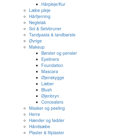
Hårpleje/Kur
Læbe pleje
Hårfjerning
Neglelak
Sol & Selvbruner
Tandpasta & tandbørste
Øvrige
Makeup
Børster og pensler
Eyeliners
Foundation
Mascara
Øjenskygge
Læber
Blush
Øjenbryn
Concealers
Masker og peeling
Herre
Hænder og fødder
Håndsæbe
Plaster & fitplaster