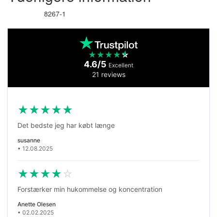
8267-1
Varenummer
★
★
★
★
★
4.6/5
Excellent
21 reviews
★
★
★
★
★
Det bedste jeg har købt længe
susanne
• 12.08.2025
★
★
★
★
☆
Forstærker min hukommelse og koncentration
Anette Olesen
• 02.02.2025