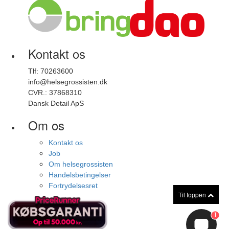
★
★
★
★
★
Hurtig levering
Henrik lund
• 05.04.2024
Kontakt os
★
Tlf: 70263600
★
★
★
★
info@helsegrossisten.dk
Det virker
CVR.: 37868310
Dansk Detail ApS
Lonnie
• 28.02.2024
Om os
★
★
★
★
☆
Kontakt os
Job
Jeg kan endnu ikke mærke en forandring
Om helsegrossisten
Randi Bruhn
Handelsbetingelser
• 21.02.2024
Fortrydelsesret
Til toppen
★
★
★
★
★
1
Alt ok.😀😀😀