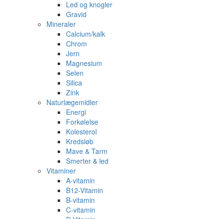
Led og knogler
Gravid
Mineraler
Calcium/kalk
Chrom
Jern
Magnesium
Selen
Silica
Zink
Naturlægemidler
Energi
Forkølelse
Kolesterol
Kredsløb
Mave & Tarm
Smerter & led
Vitaminer
A-vitamin
B12-Vitamin
B-vitamin
C-vitamin