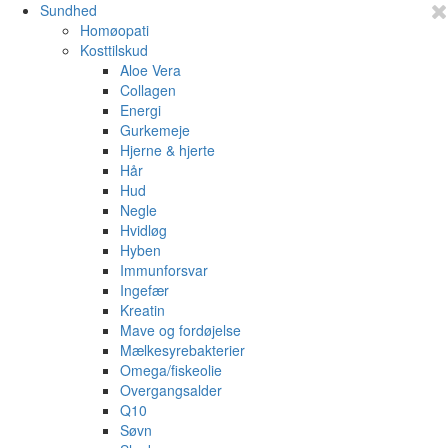
Sundhed
Homøopati
Kosttilskud
Aloe Vera
Collagen
Energi
Gurkemeje
Hjerne & hjerte
Hår
Hud
Negle
Hvidløg
Hyben
Immunforsvar
Ingefær
Kreatin
Mave og fordøjelse
Mælkesyrebakterier
Omega/fiskeolie
Overgangsalder
Q10
Søvn