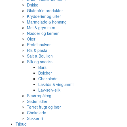
Drikke
Glutenfrie produkter
Krydderier og urter
Marmelade & honning
Mel & gryn m.m
Nødder og kerner
Olier
Proteinpulver
Ris & pasta
Salt & Boullion
Slik og snacks
Bars
Bolcher
Chokolade
Lakrids & vingummi
Lav-selv-slik
Smørrepålæg
Sødemidler
Tørret frugt og bær
Chokolade
Sukkerfri
Tilbud