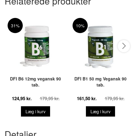
Relaterede produkter
31%
10%
DFI B6 12mg vegansk 90
DFI B1 50 mg Vegansk 90
tab.
tab.
124,95 kr.
179,95 kr.
161,50 kr.
179,95 kr.
Læg i kurv
Læg i kurv
Detaljer