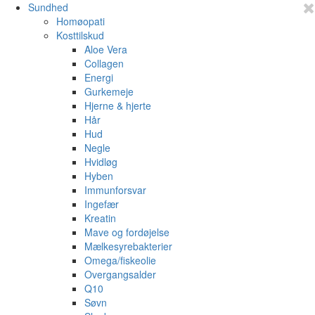
Sundhed
Homøopati
Kosttilskud
Aloe Vera
Collagen
Energi
Gurkemeje
Hjerne & hjerte
Hår
Hud
Negle
Hvidløg
Hyben
Immunforsvar
Ingefær
Kreatin
Mave og fordøjelse
Mælkesyrebakterier
Omega/fiskeolie
Overgangsalder
Q10
Søvn