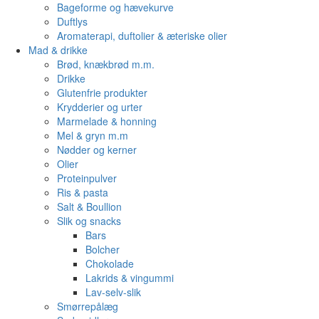
Bageforme og hævekurve
Duftlys
Aromaterapi, duftolier & æteriske olier
Mad & drikke
Brød, knækbrød m.m.
Drikke
Glutenfrie produkter
Krydderier og urter
Marmelade & honning
Mel & gryn m.m
Nødder og kerner
Olier
Proteinpulver
Ris & pasta
Salt & Boullion
Slik og snacks
Bars
Bolcher
Chokolade
Lakrids & vingummi
Lav-selv-slik
Smørrepålæg