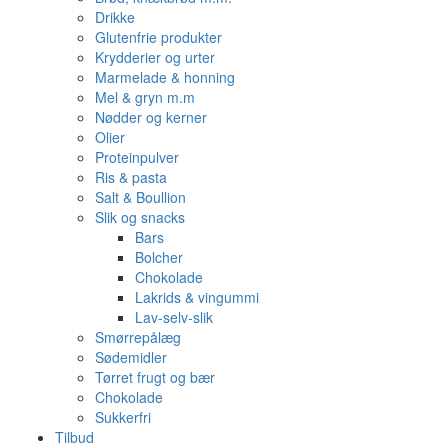
Drikke
Glutenfrie produkter
Krydderier og urter
Marmelade & honning
Mel & gryn m.m
Nødder og kerner
Olier
Proteinpulver
Ris & pasta
Salt & Boullion
Slik og snacks
Bars
Bolcher
Chokolade
Lakrids & vingummi
Lav-selv-slik
Smørrepålæg
Sødemidler
Tørret frugt og bær
Chokolade
Sukkerfri
Tilbud