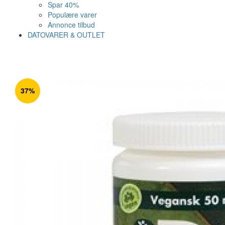
Spar 40%
Populære varer
Annonce tilbud
DATOVARER & OUTLET
Varen er nu i kurven ✔
Vi anbefaler dig disse
37%
SE KURV
LUK