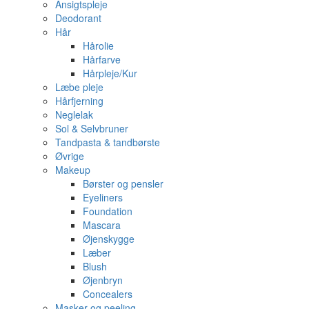
Ansigtspleje
Deodorant
Hår
Hårolie
Hårfarve
Hårpleje/Kur
Læbe pleje
Hårfjerning
Neglelak
Sol & Selvbruner
Tandpasta & tandbørste
Øvrige
Makeup
Børster og pensler
Eyeliners
Foundation
Mascara
Øjenskygge
Læber
Blush
Øjenbryn
Concealers
Masker og peeling