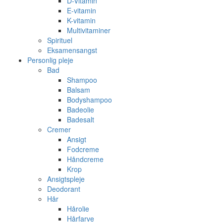
D-Vitamin
E-vitamin
K-vitamin
Multivitaminer
Spirituel
Eksamensangst
Personlig pleje
Bad
Shampoo
Balsam
Bodyshampoo
Badeolie
Badesalt
Cremer
Ansigt
Fodcreme
Håndcreme
Krop
Ansigtspleje
Deodorant
Hår
Hårolie
Hårfarve