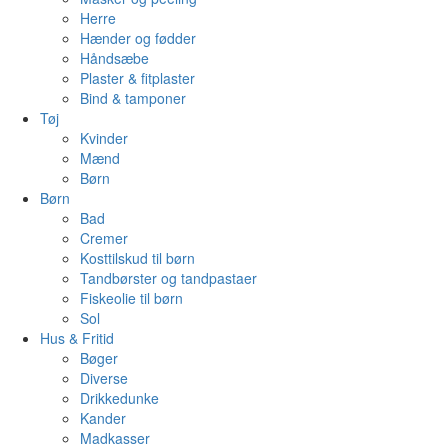
Herre
Hænder og fødder
Håndsæbe
Plaster & fitplaster
Bind & tamponer
Tøj
Kvinder
Mænd
Børn
Børn
Bad
Cremer
Kosttilskud til børn
Tandbørster og tandpastaer
Fiskeolie til børn
Sol
Hus & Fritid
Bøger
Diverse
Drikkedunke
Kander
Madkasser