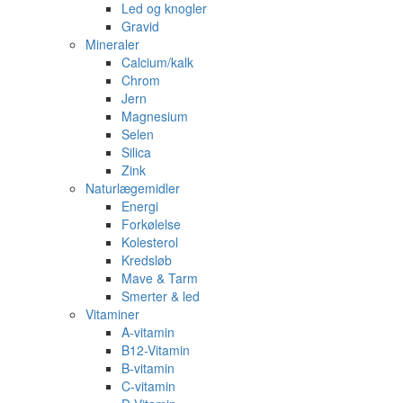
Led og knogler
Gravid
Mineraler
Calcium/kalk
Chrom
Jern
Magnesium
Selen
Silica
Zink
Naturlægemidler
Energi
Forkølelse
Kolesterol
Kredsløb
Mave & Tarm
Smerter & led
Vitaminer
A-vitamin
B12-Vitamin
B-vitamin
C-vitamin