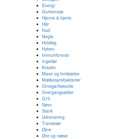
Energi
Gurkemeje
Hjerne & hjerte
Hår
Hud
Negle
Hvidløg
Hyben
Immunforsvar
Ingefær
Kreatin
Mave og fordøjelse
Mælkesyrebakterier
Omega/fiskeolie
Overgangsalder
Q10
Søvn
Slank
Udrensning
Tranebær
Øjne
Øre og næse