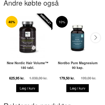
Andre købte også
ANBEFALET
40%
10%
New Nordic Hair Volume™
Nordbo Pure Magnesium
180 tabl.
90 kap.
625,95 kr.
1.038,00 kr.
179,50 kr.
199,00 kr.
Læg i kurv
Læg i kurv