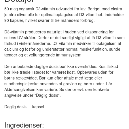
50 mcg vegansk D3-vitamin udvundet fra lav. Beriget med ekstra
jomfru olivenolie for optimal optagelse af D3-vitaminet. Indeholder
90 kapsler, hvilket svarer til tre måneders forbrug.
D3-vitamin produceres naturligt i huden ved eksponering for
solens UV-stråler. Derfor er det særligt vigtigt at få D3-vitamin som
tilskud i vintermånederne. D3-vitamin medvirker til optagelsen af
calcium og fosfor og understøtter normal muskelfunktion, sunde
tænder og et velfungerende immunsystem.
Den anbefalede daglige dosis bør ikke overskrides. Kosttilskud
bør ikke træde i stedet for varieret kost. Opbevares uden for
børns rækkevidde. Bør kun efter aftale med læge eller
sundhedsplejerske anvendes af gravide og børn under 1 år.
Aldersangivelsen kan variere. Se derfor evt. den konkrete
angivelse under ”Daglig dosis”.
Daglig dosis: 1 kapsel.
Ingredienser: