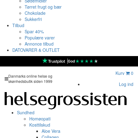
Sødemidler
Tørret frugt og bær
Chokolade
Sukkerfri
Tilbud
Spar 40%
Populære varer
Annonce tilbud
DATOVARER & OUTLET
★
★
★
★
★
God
Kurv
0
Danmarks online helse og
skønhedsbutik siden 1999
Log ind
Sundhed
Homøopati
Kosttilskud
Aloe Vera
Collagen