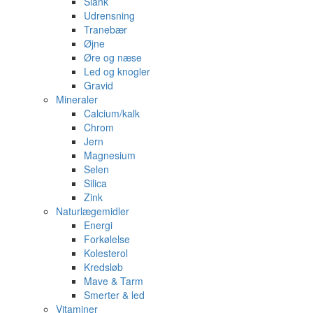
Slank
Udrensning
Tranebær
Øjne
Øre og næse
Led og knogler
Gravid
Mineraler
Calcium/kalk
Chrom
Jern
Magnesium
Selen
Silica
Zink
Naturlægemidler
Energi
Forkølelse
Kolesterol
Kredsløb
Mave & Tarm
Smerter & led
Vitaminer