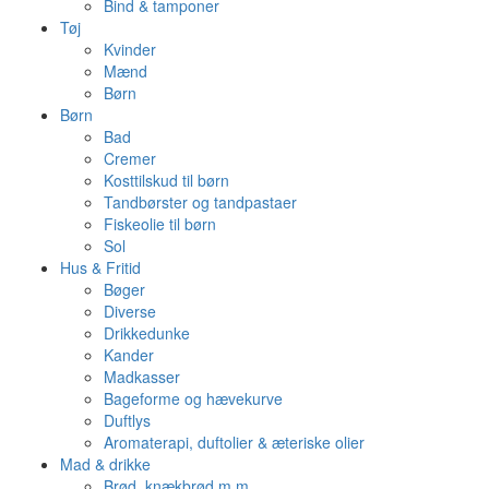
Bind & tamponer
Tøj
Kvinder
Mænd
Børn
Børn
Bad
Cremer
Kosttilskud til børn
Tandbørster og tandpastaer
Fiskeolie til børn
Sol
Hus & Fritid
Bøger
Diverse
Drikkedunke
Kander
Madkasser
Bageforme og hævekurve
Duftlys
Aromaterapi, duftolier & æteriske olier
Mad & drikke
Brød, knækbrød m.m.