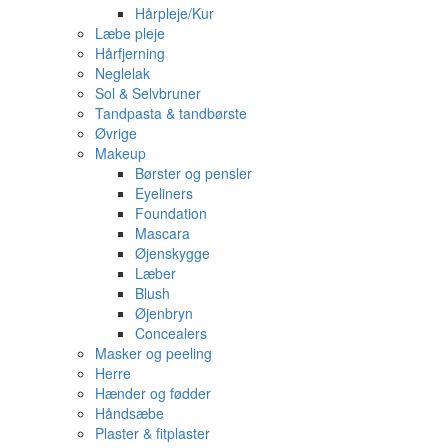
Hårpleje/Kur
Læbe pleje
Hårfjerning
Neglelak
Sol & Selvbruner
Tandpasta & tandbørste
Øvrige
Makeup
Børster og pensler
Eyeliners
Foundation
Mascara
Øjenskygge
Læber
Blush
Øjenbryn
Concealers
Masker og peeling
Herre
Hænder og fødder
Håndsæbe
Plaster & fitplaster