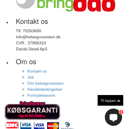
Kontakt os
Tlf: 70263600
info@helsegrossisten.dk
CVR.: 37868310
Dansk Detail ApS
Om os
Kontakt os
Job
Om helsegrossisten
Handelsbetingelser
Fortrydelsesret
Til toppen
1