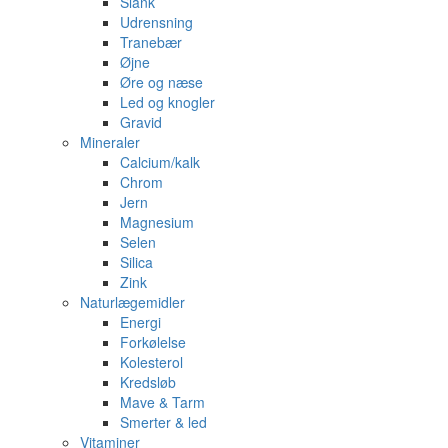
Slank
Udrensning
Tranebær
Øjne
Øre og næse
Led og knogler
Gravid
Mineraler
Calcium/kalk
Chrom
Jern
Magnesium
Selen
Silica
Zink
Naturlægemidler
Energi
Forkølelse
Kolesterol
Kredsløb
Mave & Tarm
Smerter & led
Vitaminer