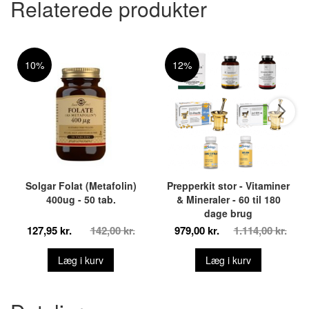
Relaterede produkter
10%
12%
Solgar Folat (Metafolin)
Prepperkit stor - Vitaminer
400ug - 50 tab.
& Mineraler - 60 til 180
dage brug
127,95 kr.
142,00 kr.
979,00 kr.
1.114,00 kr.
Læg i kurv
Læg i kurv