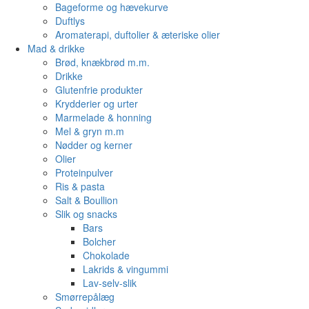
Bageforme og hævekurve
Duftlys
Aromaterapi, duftolier & æteriske olier
Mad & drikke
Brød, knækbrød m.m.
Drikke
Glutenfrie produkter
Krydderier og urter
Marmelade & honning
Mel & gryn m.m
Nødder og kerner
Olier
Proteinpulver
Ris & pasta
Salt & Boullion
Slik og snacks
Bars
Bolcher
Chokolade
Lakrids & vingummi
Lav-selv-slik
Smørrepålæg