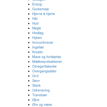
Energi
Gurkemeje
Hjerne & hjerte
Hår
Hud
Negle
Hvidløg
Hyben
Immunforsvar
Ingefær
Kreatin
Mave og fordøjelse
Mælkesyrebakterier
Omega/fiskeolie
Overgangsalder
Q10
Søvn
Slank
Udrensning
Tranebær
Øjne
Øre og næse