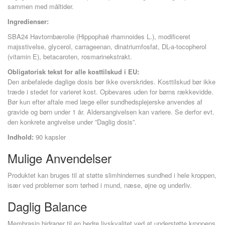
sammen med måltider.
Ingredienser:
SBA24 Havtornbærolie (Hippophaë rhamnoides L.), modificeret
majsstivelse, glycerol, carrageenan, dinatriumfosfat, DL-a-tocopherol
(vitamin E), betacaroten, rosmarinekstrakt.
Obligatorisk tekst for alle kosttilskud i EU:
Den anbefalede daglige dosis bør ikke overskrides. Kosttilskud bør ikke
træde i stedet for varieret kost. Opbevares uden for børns rækkevidde.
Bør kun efter aftale med læge eller sundhedsplejerske anvendes af
gravide og børn under 1 år. Aldersangivelsen kan variere. Se derfor evt.
den konkrete angivelse under ”Daglig dosis”.
Indhold:
90 kapsler
Mulige Anvendelser
Produktet kan bruges til at støtte slimhindernes sundhed i hele kroppen,
især ved problemer som tørhed i mund, næse, øjne og underliv.
Daglig Balance
Membrasin bidrager til en bedre livskvalitet ved at understøtte kroppens