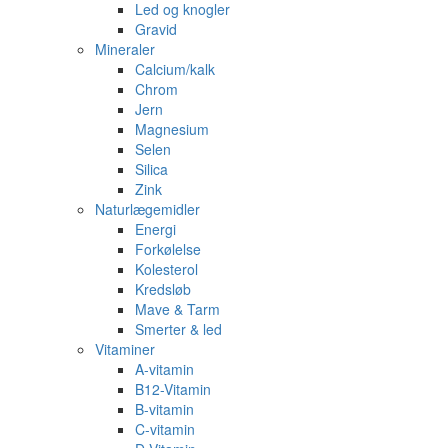
Led og knogler
Gravid
Mineraler
Calcium/kalk
Chrom
Jern
Magnesium
Selen
Silica
Zink
Naturlægemidler
Energi
Forkølelse
Kolesterol
Kredsløb
Mave & Tarm
Smerter & led
Vitaminer
A-vitamin
B12-Vitamin
B-vitamin
C-vitamin