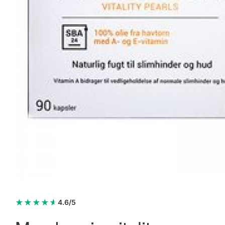
New Nordic Hair Volume™ 180 tabl.
625,95 kr.
1.038,00 kr.
Læg i kurv
★
★
★
★
★
4.6/5