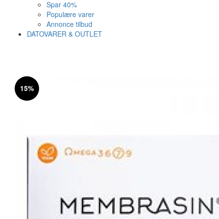
Spar 40%
Populære varer
Annonce tilbud
DATOVARER & OUTLET
Varen er nu i kurven ✔
Vi anbefaler dig disse
15%
SE KURV
LUK
40%