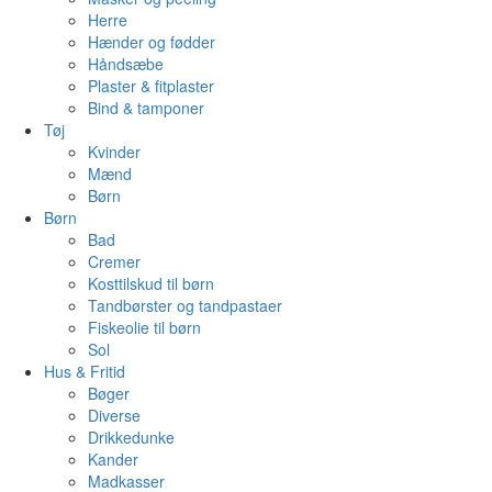
Herre
Hænder og fødder
Håndsæbe
Plaster & fitplaster
Bind & tamponer
Tøj
Kvinder
Mænd
Børn
Børn
Bad
Cremer
Kosttilskud til børn
Tandbørster og tandpastaer
Fiskeolie til børn
Sol
Hus & Fritid
Bøger
Diverse
Drikkedunke
Kander
Madkasser