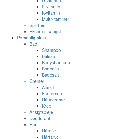
D-Vitamin
E-vitamin
K-vitamin
Multivitaminer
Spirituel
Eksamensangst
Personlig pleje
Bad
Shampoo
Balsam
Bodyshampoo
Badeolie
Badesalt
Cremer
Ansigt
Fodcreme
Håndcreme
Krop
Ansigtspleje
Deodorant
Hår
Hårolie
Hårfarve