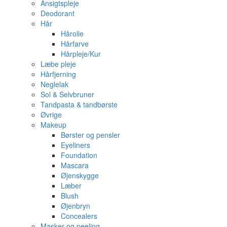
Ansigtspleje
Deodorant
Hår
Hårolie
Hårfarve
Hårpleje/Kur
Læbe pleje
Hårfjerning
Neglelak
Sol & Selvbruner
Tandpasta & tandbørste
Øvrige
Makeup
Børster og pensler
Eyeliners
Foundation
Mascara
Øjenskygge
Læber
Blush
Øjenbryn
Concealers
Masker og peeling