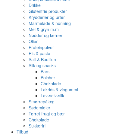
Drikke
Glutenfrie produkter
Krydderier og urter
Marmelade & honning
Mel & gryn m.m
Nødder og kerner
Olier
Proteinpulver
Ris & pasta
Salt & Boullion
Slik og snacks
Bars
Bolcher
Chokolade
Lakrids & vingummi
Lav-selv-slik
Smørrepålæg
Sødemidler
Tørret frugt og bær
Chokolade
Sukkerfri
Tilbud