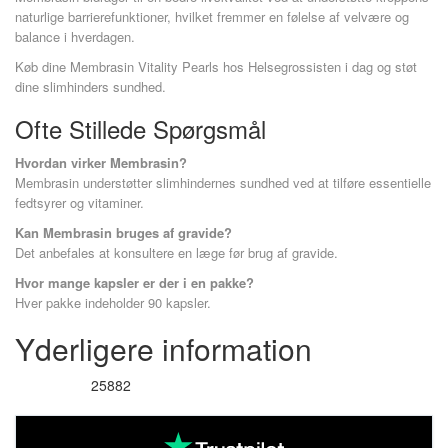
naturlige barrierefunktioner, hvilket fremmer en følelse af velvære og
balance i hverdagen.
Køb dine Membrasin Vitality Pearls hos Helsegrossisten i dag og støt
dine slimhinders sundhed.
Ofte Stillede Spørgsmål
Hvordan virker Membrasin?
Membrasin understøtter slimhindernes sundhed ved at tilføre essentielle
fedtsyrer og vitaminer.
Kan Membrasin bruges af gravide?
Det anbefales at konsultere en læge før brug af gravide.
Hvor mange kapsler er der i en pakke?
Hver pakke indeholder 90 kapsler.
Yderligere information
25882
Varenummer