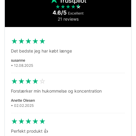
★
★
★
★
★
4.6/5
Excellent
21 reviews
★
★
★
★
★
Det bedste jeg har købt længe
susanne
• 12.08.2025
★
★
★
★
☆
Forstærker min hukommelse og koncentration
Anette Olesen
• 02.02.2025
★
★
★
★
★
Perfekt produkt 👍