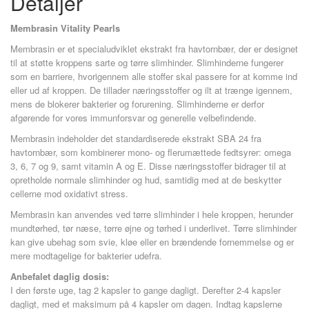
Detaljer
Membrasin Vitality Pearls
Membrasin er et specialudviklet ekstrakt fra havtornbær, der er designet
til at støtte kroppens sarte og tørre slimhinder. Slimhinderne fungerer
som en barriere, hvorigennem alle stoffer skal passere for at komme ind
eller ud af kroppen. De tillader næringsstoffer og ilt at trænge igennem,
mens de blokerer bakterier og forurening. Slimhinderne er derfor
afgørende for vores immunforsvar og generelle velbefindende.
Membrasin indeholder det standardiserede ekstrakt SBA 24 fra
havtornbær, som kombinerer mono- og flerumættede fedtsyrer: omega
3, 6, 7 og 9, samt vitamin A og E. Disse næringsstoffer bidrager til at
opretholde normale slimhinder og hud, samtidig med at de beskytter
cellerne mod oxidativt stress.
Membrasin kan anvendes ved tørre slimhinder i hele kroppen, herunder
mundtørhed, tør næse, tørre øjne og tørhed i underlivet. Tørre slimhinder
kan give ubehag som svie, kløe eller en brændende fornemmelse og er
mere modtagelige for bakterier udefra.
Anbefalet daglig dosis:
I den første uge, tag 2 kapsler to gange dagligt. Derefter 2-4 kapsler
dagligt, med et maksimum på 4 kapsler om dagen. Indtag kapslerne