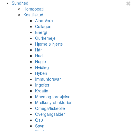
Sundhed
Homøopati
Kosttilskud
Aloe Vera
Collagen
Energi
Gurkemeje
Hjerne & hjerte
Hår
Hud
Negle
Hvidløg
Hyben
Immunforsvar
Ingefær
Kreatin
Mave og fordøjelse
Mælkesyrebakterier
Omega/fiskeolie
Overgangsalder
Q10
Søvn