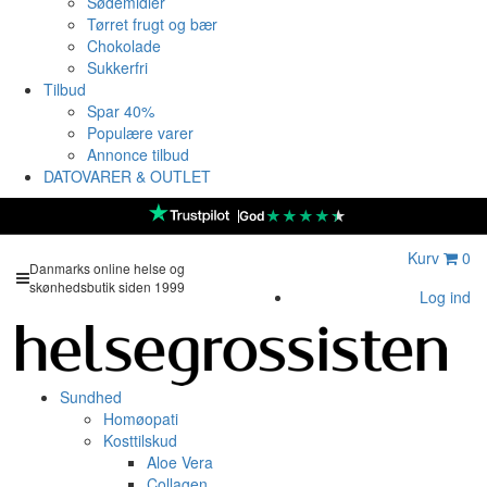
Sødemidler
Tørret frugt og bær
Chokolade
Sukkerfri
Tilbud
Spar 40%
Populære varer
Annonce tilbud
DATOVARER & OUTLET
★
★
★
★
★
God
Kurv
0
Danmarks online helse og
skønhedsbutik siden 1999
Log ind
Sundhed
Homøopati
Kosttilskud
Aloe Vera
Collagen