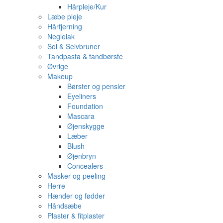
Hårpleje/Kur
Læbe pleje
Hårfjerning
Neglelak
Sol & Selvbruner
Tandpasta & tandbørste
Øvrige
Makeup
Børster og pensler
Eyeliners
Foundation
Mascara
Øjenskygge
Læber
Blush
Øjenbryn
Concealers
Masker og peeling
Herre
Hænder og fødder
Håndsæbe
Plaster & fitplaster