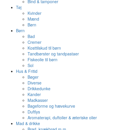
Bind & tamponer
Tøj
Kvinder
Mænd
Børn
Børn
Bad
Cremer
Kosttilskud til børn
Tandbørster og tandpastaer
Fiskeolie til børn
Sol
Hus & Fritid
Bøger
Diverse
Drikkedunke
Kander
Madkasser
Bageforme og hævekurve
Duftlys
Aromaterapi, duftolier & æteriske olier
Mad & drikke
Brød, knækbrød m.m.