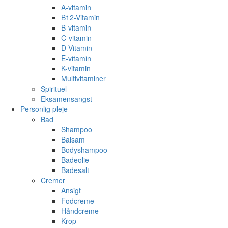
A-vitamin
B12-Vitamin
B-vitamin
C-vitamin
D-Vitamin
E-vitamin
K-vitamin
Multivitaminer
Spirituel
Eksamensangst
Personlig pleje
Bad
Shampoo
Balsam
Bodyshampoo
Badeolie
Badesalt
Cremer
Ansigt
Fodcreme
Håndcreme
Krop