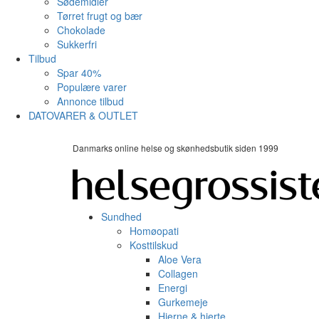
Sødemidler
Tørret frugt og bær
Chokolade
Sukkerfri
Tilbud
Spar 40%
Populære varer
Annonce tilbud
DATOVARER & OUTLET
Danmarks online helse og skønhedsbutik siden 1999
Sundhed
Homøopati
Kosttilskud
Aloe Vera
Collagen
Energi
Gurkemeje
Hjerne & hjerte