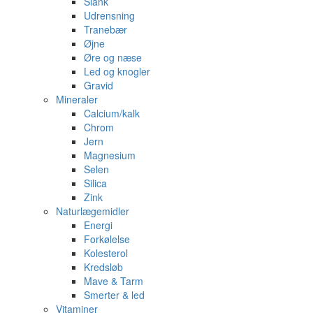
Slank
Udrensning
Tranebær
Øjne
Øre og næse
Led og knogler
Gravid
Mineraler
Calcium/kalk
Chrom
Jern
Magnesium
Selen
Silica
Zink
Naturlægemidler
Energi
Forkølelse
Kolesterol
Kredsløb
Mave & Tarm
Smerter & led
Vitaminer