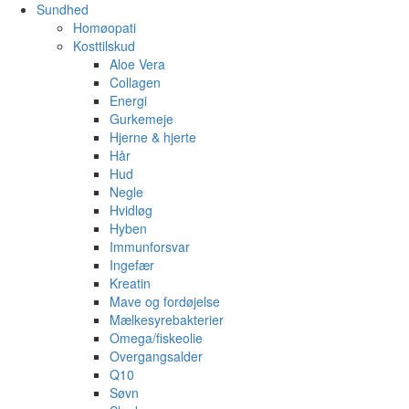
Sundhed
Homøopati
Kosttilskud
Aloe Vera
Collagen
Energi
Gurkemeje
Hjerne & hjerte
Hår
Hud
Negle
Hvidløg
Hyben
Immunforsvar
Ingefær
Kreatin
Mave og fordøjelse
Mælkesyrebakterier
Omega/fiskeolie
Overgangsalder
Q10
Søvn