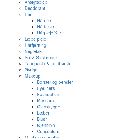
Ansigtspleje
Deodorant
Hår
Hårolie
Hårfarve
Hårpleje/Kur
Læbe pleje
Hårfjerning
Neglelak
Sol & Selvbruner
Tandpasta & tandbørste
Øvrige
Makeup
Børster og pensler
Eyeliners
Foundation
Mascara
Øjenskygge
Læber
Blush
Øjenbryn
Concealers
Masker og peeling