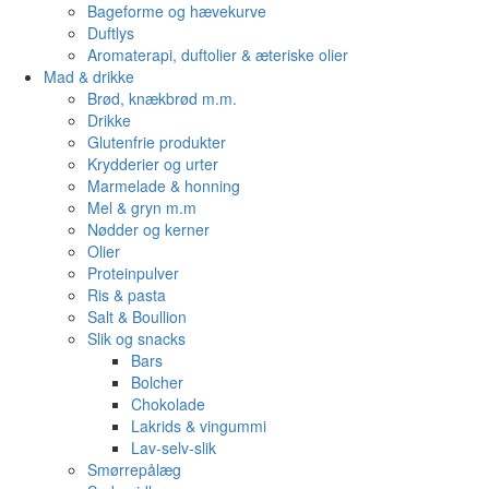
Bageforme og hævekurve
Duftlys
Aromaterapi, duftolier & æteriske olier
Mad & drikke
Brød, knækbrød m.m.
Drikke
Glutenfrie produkter
Krydderier og urter
Marmelade & honning
Mel & gryn m.m
Nødder og kerner
Olier
Proteinpulver
Ris & pasta
Salt & Boullion
Slik og snacks
Bars
Bolcher
Chokolade
Lakrids & vingummi
Lav-selv-slik
Smørrepålæg