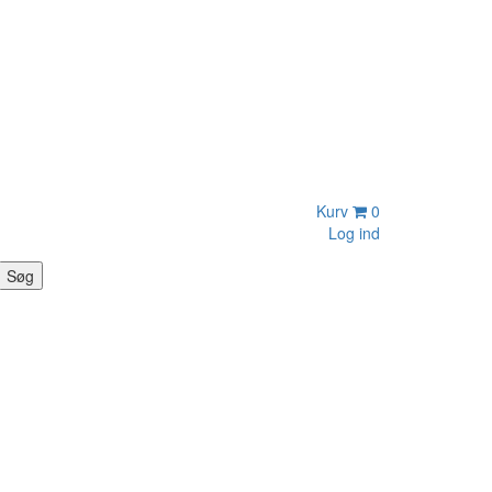
Kurv
0
Log ind
Søg