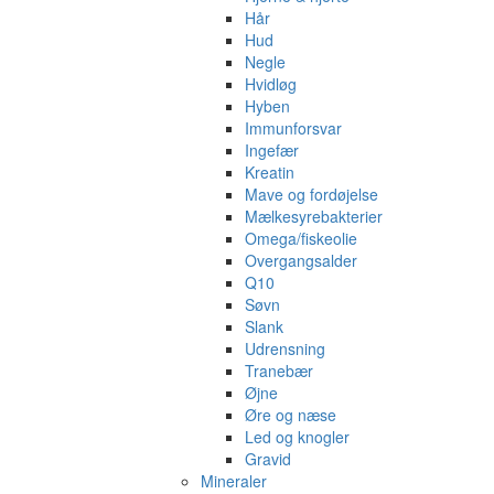
Hår
Hud
Negle
Hvidløg
Hyben
Immunforsvar
Ingefær
Kreatin
Mave og fordøjelse
Mælkesyrebakterier
Omega/fiskeolie
Overgangsalder
Q10
Søvn
Slank
Udrensning
Tranebær
Øjne
Øre og næse
Led og knogler
Gravid
Mineraler