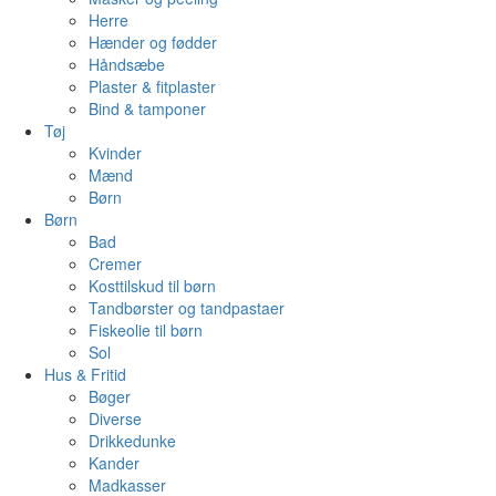
Herre
Hænder og fødder
Håndsæbe
Plaster & fitplaster
Bind & tamponer
Tøj
Kvinder
Mænd
Børn
Børn
Bad
Cremer
Kosttilskud til børn
Tandbørster og tandpastaer
Fiskeolie til børn
Sol
Hus & Fritid
Bøger
Diverse
Drikkedunke
Kander
Madkasser