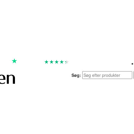
★
★
★
★
★
God
4.4 baseret på 7.257 anmeldelser
Søg: