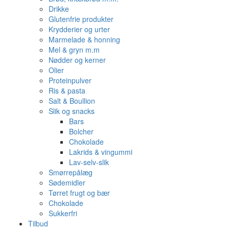
Drikke
Glutenfrie produkter
Krydderier og urter
Marmelade & honning
Mel & gryn m.m
Nødder og kerner
Olier
Proteinpulver
Ris & pasta
Salt & Boullion
Slik og snacks
Bars
Bolcher
Chokolade
Lakrids & vingummi
Lav-selv-slik
Smørrepålæg
Sødemidler
Tørret frugt og bær
Chokolade
Sukkerfri
Tilbud