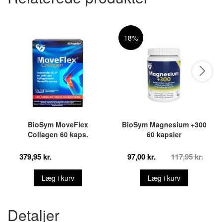
18%
BioSym MoveFlex
BioSym Magnesium +300
Collagen 60 kaps.
60 kapsler
379,95 kr.
97,00 kr.
117,95 kr.
Læg i kurv
Læg i kurv
Detaljer