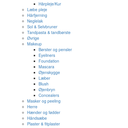
Hårpleje/Kur
Læbe pleje
Hårfjerning
Neglelak
Sol & Selvbruner
Tandpasta & tandbørste
Øvrige
Makeup
Børster og pensler
Eyeliners
Foundation
Mascara
Øjenskygge
Læber
Blush
Øjenbryn
Concealers
Masker og peeling
Herre
Hænder og fødder
Håndsæbe
Plaster & fitplaster