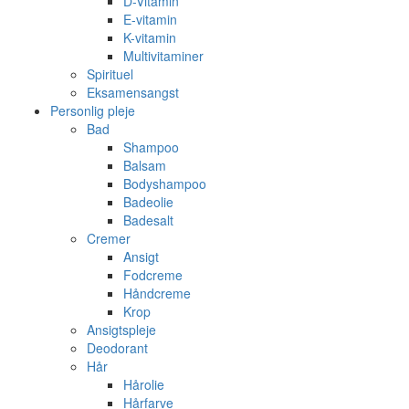
D-Vitamin
E-vitamin
K-vitamin
Multivitaminer
Spirituel
Eksamensangst
Personlig pleje
Bad
Shampoo
Balsam
Bodyshampoo
Badeolie
Badesalt
Cremer
Ansigt
Fodcreme
Håndcreme
Krop
Ansigtspleje
Deodorant
Hår
Hårolie
Hårfarve