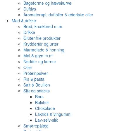
Bageforme og hævekurve
Duftlys
Aromaterapi, duftolier & æteriske olier
Mad & drikke
Brød, knækbrød m.m.
Drikke
Glutenfrie produkter
Krydderier og urter
Marmelade & honning
Mel & gryn m.m
Nødder og kerner
Olier
Proteinpulver
Ris & pasta
Salt & Boullion
Slik og snacks
Bars
Bolcher
Chokolade
Lakrids & vingummi
Lav-selv-slik
Smørrepålæg