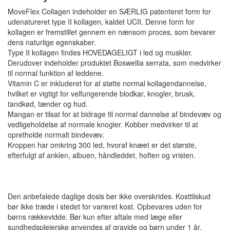
MoveFlex Collagen indeholder en SÆRLIG patenteret form for
udenatureret type II kollagen, kaldet UCII. Denne form for
kollagen er fremstillet gennem en nænsom proces, som bevarer
dens naturlige egenskaber.
Type II kollagen findes HOVEDAGELIGT i led og muskler.
Derudover indeholder produktet Boswellia serrata, som medvirker
til normal funktion af leddene.
Vitamin C er inkluderet for at støtte normal kollagendannelse,
hvilket er vigtigt for velfungerende blodkar, knogler, brusk,
tandkød, tænder og hud.
Mangan er tilsat for at bidrage til normal dannelse af bindevæv og
vedligeholdelse af normale knogler. Kobber medvirker til at
opretholde normalt bindevæv.
Kroppen har omkring 300 led, hvoraf knæet er det største,
efterfulgt af anklen, albuen, håndleddet, hoften og vristen.
Den anbefalede daglige dosis bør ikke overskrides. Kosttilskud
bør ikke træde i stedet for varieret kost. Opbevares uden for
børns rækkevidde. Bør kun efter aftale med læge eller
sundhedsplejerske anvendes af gravide og børn under 1 år.