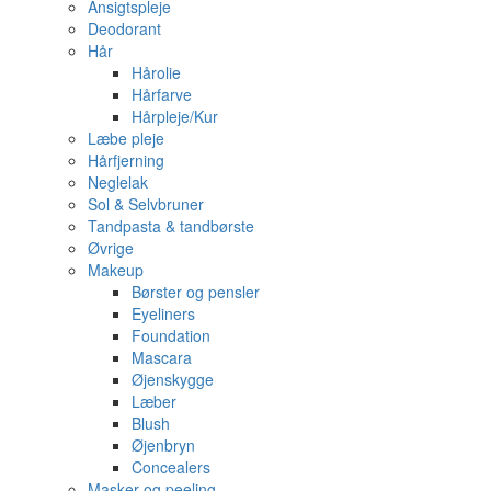
Ansigtspleje
Deodorant
Hår
Hårolie
Hårfarve
Hårpleje/Kur
Læbe pleje
Hårfjerning
Neglelak
Sol & Selvbruner
Tandpasta & tandbørste
Øvrige
Makeup
Børster og pensler
Eyeliners
Foundation
Mascara
Øjenskygge
Læber
Blush
Øjenbryn
Concealers
Masker og peeling