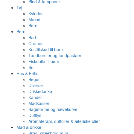
Bind & tamponer
Tøj
Kvinder
Mænd
Børn
Børn
Bad
Cremer
Kosttilskud til børn
Tandbørster og tandpastaer
Fiskeolie til børn
Sol
Hus & Fritid
Bøger
Diverse
Drikkedunke
Kander
Madkasser
Bageforme og hævekurve
Duftlys
Aromaterapi, duftolier & æteriske olier
Mad & drikke
Brød, knækbrød m.m.