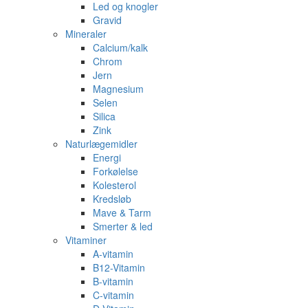
Led og knogler
Gravid
Mineraler
Calcium/kalk
Chrom
Jern
Magnesium
Selen
Silica
Zink
Naturlægemidler
Energi
Forkølelse
Kolesterol
Kredsløb
Mave & Tarm
Smerter & led
Vitaminer
A-vitamin
B12-Vitamin
B-vitamin
C-vitamin