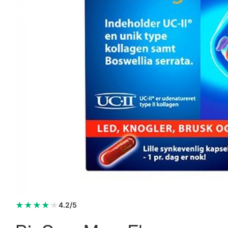
BioSym Omnimin 300 tabl.
449,95 kr.
499,95 kr.
Læg i kurv
★
★
★
★
★
4.2/5