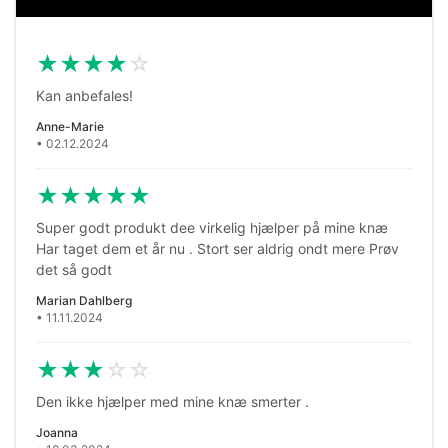
★
★
★
★
☆
Kan anbefales!
Anne-Marie
• 02.12.2024
★
★
★
★
★
Super godt produkt dee virkelig hjælper på mine knæ
Har taget dem et år nu . Stort ser aldrig ondt mere Prøv
det så godt
Marian Dahlberg
• 11.11.2024
★
★
★
☆
☆
Den ikke hjælper med mine knæ smerter .
Joanna