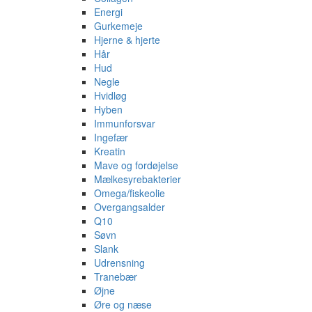
Energi
Gurkemeje
Hjerne & hjerte
Hår
Hud
Negle
Hvidløg
Hyben
Immunforsvar
Ingefær
Kreatin
Mave og fordøjelse
Mælkesyrebakterier
Omega/fiskeolie
Overgangsalder
Q10
Søvn
Slank
Udrensning
Tranebær
Øjne
Øre og næse