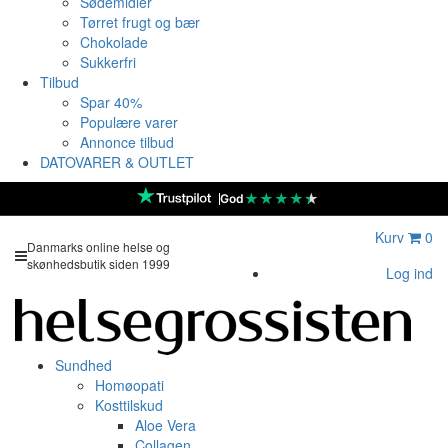
Sødemidler
Tørret frugt og bær
Chokolade
Sukkerfri
Tilbud
Spar 40%
Populære varer
Annonce tilbud
DATOVARER & OUTLET
★
★
★
★
★
God
Kurv
0
Danmarks online helse og
skønhedsbutik siden 1999
Log ind
Sundhed
Homøopati
Kosttilskud
Aloe Vera
Collagen