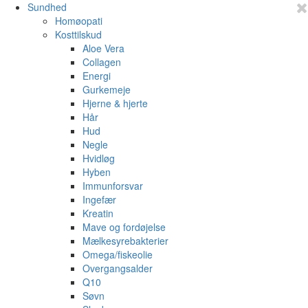
Sundhed
Homøopati
Kosttilskud
Aloe Vera
Collagen
Energi
Gurkemeje
Hjerne & hjerte
Hår
Hud
Negle
Hvidløg
Hyben
Immunforsvar
Ingefær
Kreatin
Mave og fordøjelse
Mælkesyrebakterier
Omega/fiskeolie
Overgangsalder
Q10
Søvn