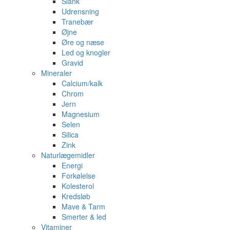
Slank
Udrensning
Tranebær
Øjne
Øre og næse
Led og knogler
Gravid
Mineraler
Calcium/kalk
Chrom
Jern
Magnesium
Selen
Silica
Zink
Naturlægemidler
Energi
Forkølelse
Kolesterol
Kredsløb
Mave & Tarm
Smerter & led
Vitaminer