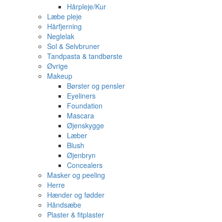
Hårpleje/Kur
Læbe pleje
Hårfjerning
Neglelak
Sol & Selvbruner
Tandpasta & tandbørste
Øvrige
Makeup
Børster og pensler
Eyeliners
Foundation
Mascara
Øjenskygge
Læber
Blush
Øjenbryn
Concealers
Masker og peeling
Herre
Hænder og fødder
Håndsæbe
Plaster & fitplaster