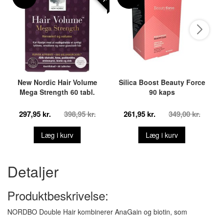
New Nordic Hair Volume
Silica Boost Beauty Force
Mega Strength 60 tabl.
90 kaps
297,95 kr.
398,95 kr.
261,95 kr.
349,00 kr.
Læg i kurv
Læg i kurv
Detaljer
Produktbeskrivelse:
NORDBO Double Hair kombinerer AnaGain og biotin, som