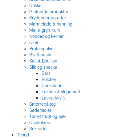
Drikke
Glutenfrie produkter
Krydderier og urter
Marmelade & honning
Mel & gryn m.m
Nødder og kerner
Olier
Proteinpulver
Ris & pasta
Salt & Boullion
Slik og snacks
Bars
Bolcher
Chokolade
Lakrids & vingummi
Lav-selv-slik
Smørrepålæg
Sødemidler
Tørret frugt og bær
Chokolade
Sukkerfri
Tilbud