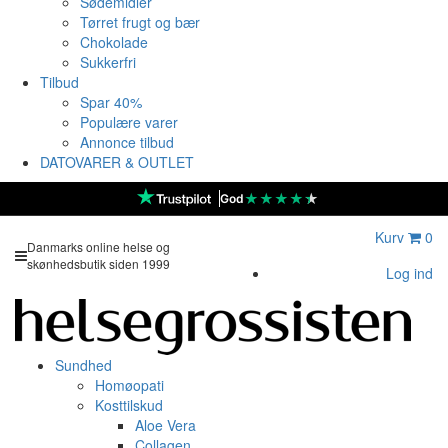
Sødemidler
Tørret frugt og bær
Chokolade
Sukkerfri
Tilbud
Spar 40%
Populære varer
Annonce tilbud
DATOVARER & OUTLET
★
★
★
★
★
God
Kurv
0
Danmarks online helse og
skønhedsbutik siden 1999
Log ind
Sundhed
Homøopati
Kosttilskud
Aloe Vera
Collagen