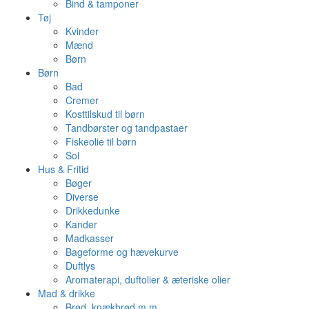
Bind & tamponer
Tøj
Kvinder
Mænd
Børn
Børn
Bad
Cremer
Kosttilskud til børn
Tandbørster og tandpastaer
Fiskeolie til børn
Sol
Hus & Fritid
Bøger
Diverse
Drikkedunke
Kander
Madkasser
Bageforme og hævekurve
Duftlys
Aromaterapi, duftolier & æteriske olier
Mad & drikke
Brød, knækbrød m.m.