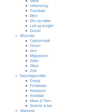
Slank
Udrensning
Tranebær
Øjne
Øre og næse
Led og knogler
Gravid
Mineraler
Calcium/kalk
Chrom
Jern
Magnesium
Selen
Silica
Zink
Naturlægemidler
Energi
Forkølelse
Kolesterol
Kredsløb
Mave & Tarm
Smerter & led
Vitaminer