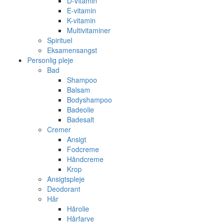
D-Vitamin
E-vitamin
K-vitamin
Multivitaminer
Spirituel
Eksamensangst
Personlig pleje
Bad
Shampoo
Balsam
Bodyshampoo
Badeolie
Badesalt
Cremer
Ansigt
Fodcreme
Håndcreme
Krop
Ansigtspleje
Deodorant
Hår
Hårolie
Hårfarve