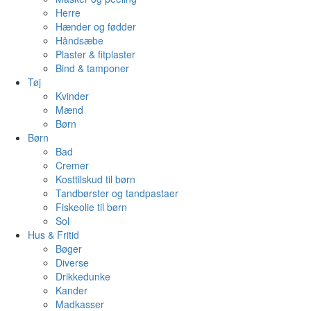
Herre
Hænder og fødder
Håndsæbe
Plaster & fitplaster
Bind & tamponer
Tøj
Kvinder
Mænd
Børn
Børn
Bad
Cremer
Kosttilskud til børn
Tandbørster og tandpastaer
Fiskeolie til børn
Sol
Hus & Fritid
Bøger
Diverse
Drikkedunke
Kander
Madkasser