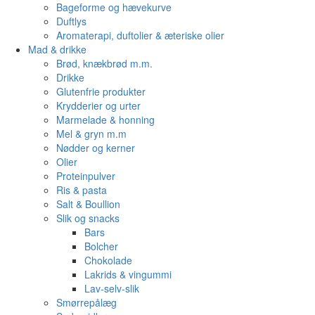
Bageforme og hævekurve
Duftlys
Aromaterapi, duftolier & æteriske olier
Mad & drikke
Brød, knækbrød m.m.
Drikke
Glutenfrie produkter
Krydderier og urter
Marmelade & honning
Mel & gryn m.m
Nødder og kerner
Olier
Proteinpulver
Ris & pasta
Salt & Boullion
Slik og snacks
Bars
Bolcher
Chokolade
Lakrids & vingummi
Lav-selv-slik
Smørrepålæg