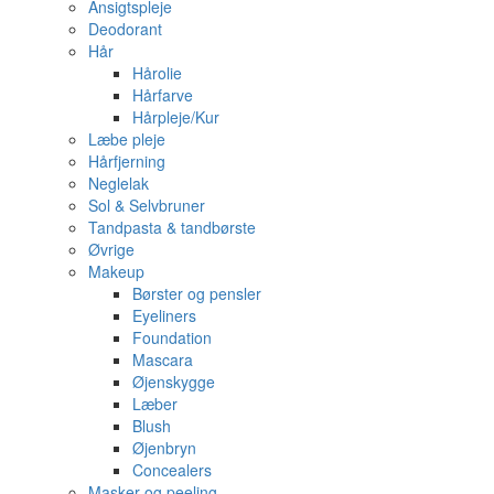
Ansigtspleje
Deodorant
Hår
Hårolie
Hårfarve
Hårpleje/Kur
Læbe pleje
Hårfjerning
Neglelak
Sol & Selvbruner
Tandpasta & tandbørste
Øvrige
Makeup
Børster og pensler
Eyeliners
Foundation
Mascara
Øjenskygge
Læber
Blush
Øjenbryn
Concealers
Masker og peeling