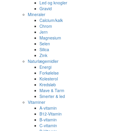
Led og knogler
Gravid
Mineraler
Calcium/kalk
Chrom
Jern
Magnesium
Selen
Silica
Zink
Naturlægemidler
Energi
Forkølelse
Kolesterol
Kredsløb
Mave & Tarm
Smerter & led
Vitaminer
A-vitamin
B12-Vitamin
B-vitamin
C-vitamin