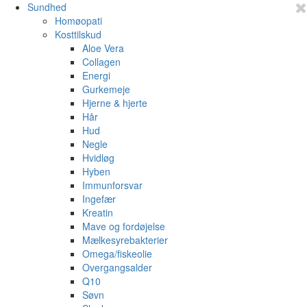
Sundhed
Homøopati
Kosttilskud
Aloe Vera
Collagen
Energi
Gurkemeje
Hjerne & hjerte
Hår
Hud
Negle
Hvidløg
Hyben
Immunforsvar
Ingefær
Kreatin
Mave og fordøjelse
Mælkesyrebakterier
Omega/fiskeolie
Overgangsalder
Q10
Søvn