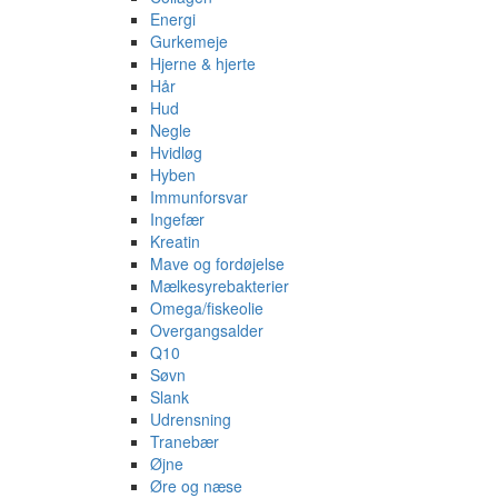
Energi
Gurkemeje
Hjerne & hjerte
Hår
Hud
Negle
Hvidløg
Hyben
Immunforsvar
Ingefær
Kreatin
Mave og fordøjelse
Mælkesyrebakterier
Omega/fiskeolie
Overgangsalder
Q10
Søvn
Slank
Udrensning
Tranebær
Øjne
Øre og næse