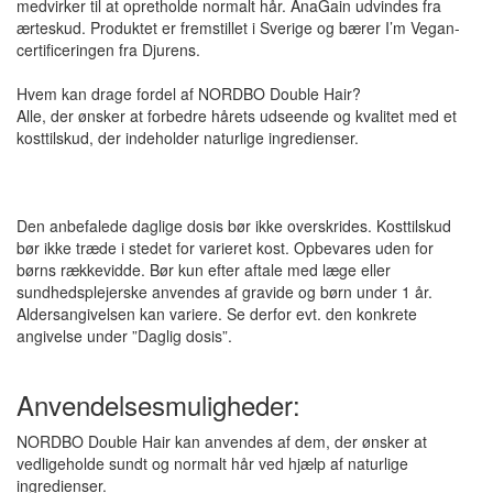
medvirker til at opretholde normalt hår. AnaGain udvindes fra
ærteskud. Produktet er fremstillet i Sverige og bærer I’m Vegan-
certificeringen fra Djurens.
Hvem kan drage fordel af NORDBO Double Hair?
Alle, der ønsker at forbedre hårets udseende og kvalitet med et
kosttilskud, der indeholder naturlige ingredienser.
Den anbefalede daglige dosis bør ikke overskrides. Kosttilskud
bør ikke træde i stedet for varieret kost. Opbevares uden for
børns rækkevidde. Bør kun efter aftale med læge eller
sundhedsplejerske anvendes af gravide og børn under 1 år.
Aldersangivelsen kan variere. Se derfor evt. den konkrete
angivelse under ”Daglig dosis”.
Anvendelsesmuligheder:
NORDBO Double Hair kan anvendes af dem, der ønsker at
vedligeholde sundt og normalt hår ved hjælp af naturlige
ingredienser.