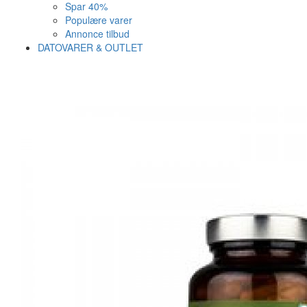
Spar 40%
Populære varer
Annonce tilbud
DATOVARER & OUTLET
Varen er nu i kurven ✔
Vi anbefaler dig disse
SE KURV
LUK
25%