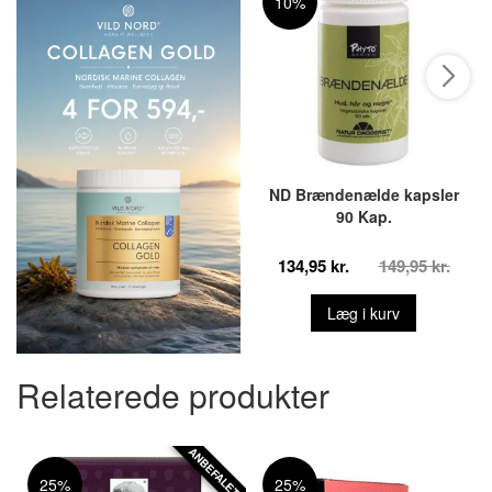
10%
ND Brændenælde kapsler
90 Kap.
134,95 kr.
149,95 kr.
Læg i kurv
Relaterede produkter
ANBEFALET
25%
25%