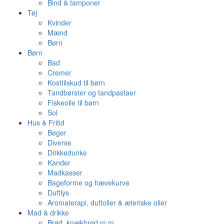
Bind & tamponer
Tøj
Kvinder
Mænd
Børn
Børn
Bad
Cremer
Kosttilskud til børn
Tandbørster og tandpastaer
Fiskeolie til børn
Sol
Hus & Fritid
Bøger
Diverse
Drikkedunke
Kander
Madkasser
Bageforme og hævekurve
Duftlys
Aromaterapi, duftolier & æteriske olier
Mad & drikke
Brød, knækbrød m.m.