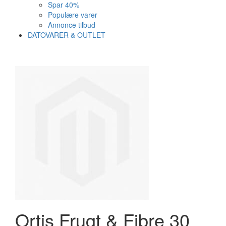
Spar 40%
Populære varer
Annonce tilbud
DATOVARER & OUTLET
Varen er nu i kurven ✔
Vi anbefaler dig disse
SE KURV
LUK
36%
Ortis Frugt & Fibre 30