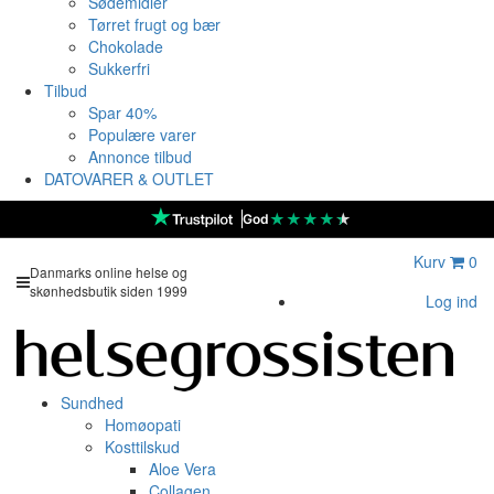
Sødemidler
Tørret frugt og bær
Chokolade
Sukkerfri
Tilbud
Spar 40%
Populære varer
Annonce tilbud
DATOVARER & OUTLET
★
★
★
★
★
God
Kurv
0
Danmarks online helse og
skønhedsbutik siden 1999
Log ind
Sundhed
Homøopati
Kosttilskud
Aloe Vera
Collagen