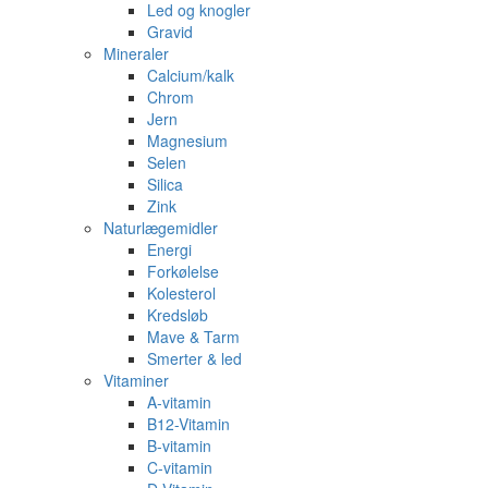
Led og knogler
Gravid
Mineraler
Calcium/kalk
Chrom
Jern
Magnesium
Selen
Silica
Zink
Naturlægemidler
Energi
Forkølelse
Kolesterol
Kredsløb
Mave & Tarm
Smerter & led
Vitaminer
A-vitamin
B12-Vitamin
B-vitamin
C-vitamin