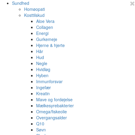
Sundhed
Homøopati
Kosttilskud
Aloe Vera
Collagen
Energi
Gurkemeje
Hjerne & hjerte
Hår
Hud
Negle
Hvidløg
Hyben
Immunforsvar
Ingefær
Kreatin
Mave og fordøjelse
Mælkesyrebakterier
Omega/fiskeolie
Overgangsalder
Q10
Søvn