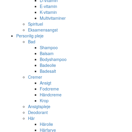
D-Vitamin
E-vitamin
K-vitamin
Multivitaminer
Spirituel
Eksamensangst
Personlig pleje
Bad
Shampoo
Balsam
Bodyshampoo
Badeolie
Badesalt
Cremer
Ansigt
Fodcreme
Håndcreme
Krop
Ansigtspleje
Deodorant
Hår
Hårolie
Hårfarve