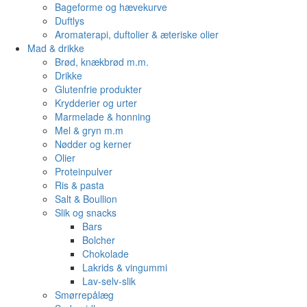
Bageforme og hævekurve
Duftlys
Aromaterapi, duftolier & æteriske olier
Mad & drikke
Brød, knækbrød m.m.
Drikke
Glutenfrie produkter
Krydderier og urter
Marmelade & honning
Mel & gryn m.m
Nødder og kerner
Olier
Proteinpulver
Ris & pasta
Salt & Boullion
Slik og snacks
Bars
Bolcher
Chokolade
Lakrids & vingummi
Lav-selv-slik
Smørrepålæg