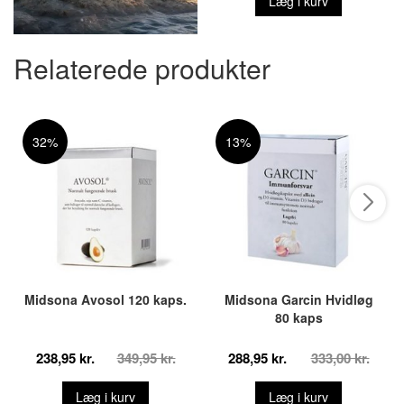
Læg i kurv
Relaterede produkter
32%
13%
Midsona Avosol 120 kaps.
Midsona Garcin Hvidløg
80 kaps
238,95 kr.
349,95 kr.
288,95 kr.
333,00 kr.
Læg i kurv
Læg i kurv