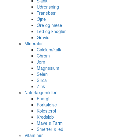
Slank
Udrensning
Tranebær
Øjne
Øre og næse
Led og knogler
Gravid
Mineraler
Calcium/kalk
Chrom
Jern
Magnesium
Selen
Silica
Zink
Naturlægemidler
Energi
Forkølelse
Kolesterol
Kredsløb
Mave & Tarm
Smerter & led
Vitaminer