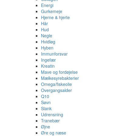
Energi
Gurkemeje
Hjerne & hjerte
Hår
Hud
Negle
Hvidløg
Hyben
Immunforsvar
Ingefær
Kreatin
Mave og fordøjelse
Mælkesyrebakterier
Omega/fiskeolie
Overgangsalder
Q10
Søvn
Slank
Udrensning
Tranebær
Øjne
Øre og næse