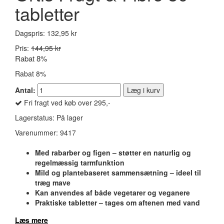
tabletter
New Nordic Natural Magic Anti Ageing Cream 50 ml. - 2 for
399,-
Dagspris:
132,95 kr
Pris:
144,95 kr
209,95 kr.
330,00 kr.
Rabat 8%
Læg i kurv
Rabat 8%
Antal:
Læg i kurv
Fri fragt ved køb over 295,-
Lagerstatus:
På lager
Varenummer:
9417
Med rabarber og figen – støtter en naturlig og
regelmæssig tarmfunktion
Mild og plantebaseret sammensætning – ideel til
træg mave
Kan anvendes af både vegetarer og veganere
Praktiske tabletter – tages om aftenen med vand
Læs mere