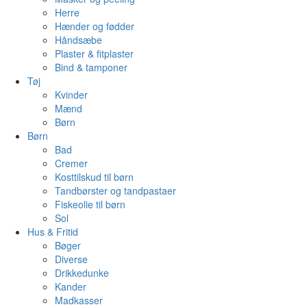
Herre
Hænder og fødder
Håndsæbe
Plaster & fitplaster
Bind & tamponer
Tøj
Kvinder
Mænd
Børn
Børn
Bad
Cremer
Kosttilskud til børn
Tandbørster og tandpastaer
Fiskeolie til børn
Sol
Hus & Fritid
Bøger
Diverse
Drikkedunke
Kander
Madkasser