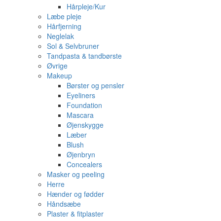
Hårpleje/Kur
Læbe pleje
Hårfjerning
Neglelak
Sol & Selvbruner
Tandpasta & tandbørste
Øvrige
Makeup
Børster og pensler
Eyeliners
Foundation
Mascara
Øjenskygge
Læber
Blush
Øjenbryn
Concealers
Masker og peeling
Herre
Hænder og fødder
Håndsæbe
Plaster & fitplaster