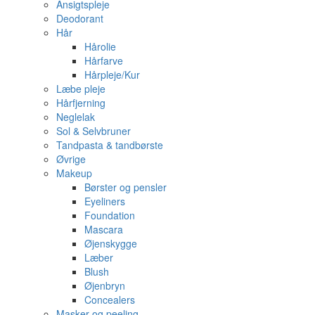
Ansigtspleje
Deodorant
Hår
Hårolie
Hårfarve
Hårpleje/Kur
Læbe pleje
Hårfjerning
Neglelak
Sol & Selvbruner
Tandpasta & tandbørste
Øvrige
Makeup
Børster og pensler
Eyeliners
Foundation
Mascara
Øjenskygge
Læber
Blush
Øjenbryn
Concealers
Masker og peeling