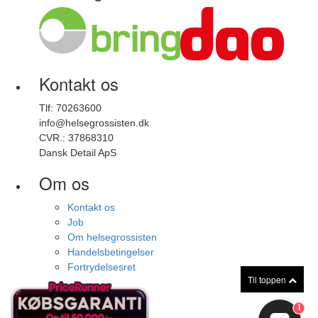
Kontakt os
Tlf: 70263600
info@helsegrossisten.dk
CVR.: 37868310
Dansk Detail ApS
Om os
Kontakt os
Job
Om helsegrossisten
Handelsbetingelser
Fortrydelsesret
Til toppen
1