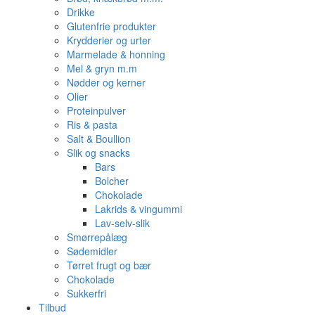
Drikke
Glutenfrie produkter
Krydderier og urter
Marmelade & honning
Mel & gryn m.m
Nødder og kerner
Olier
Proteinpulver
Ris & pasta
Salt & Boullion
Slik og snacks
Bars
Bolcher
Chokolade
Lakrids & vingummi
Lav-selv-slik
Smørrepålæg
Sødemidler
Tørret frugt og bær
Chokolade
Sukkerfri
Tilbud