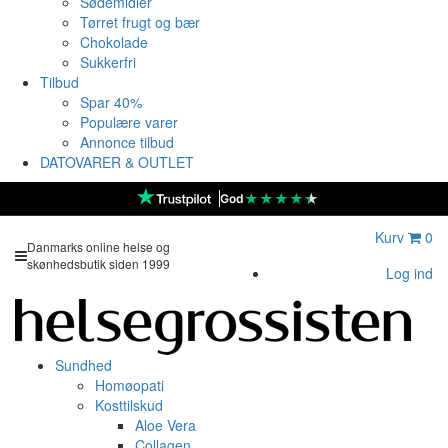
Sødemidler
Tørret frugt og bær
Chokolade
Sukkerfri
Tilbud
Spar 40%
Populære varer
Annonce tilbud
DATOVARER & OUTLET
★
★
★
★
★
God
Kurv
0
Danmarks online helse og
skønhedsbutik siden 1999
Log ind
Sundhed
Homøopati
Kosttilskud
Aloe Vera
Collagen