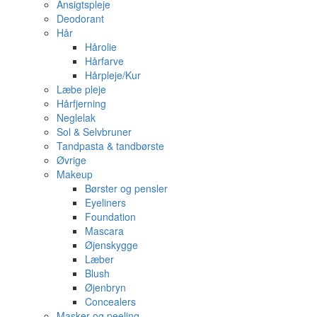
Ansigtspleje
Deodorant
Hår
Hårolie
Hårfarve
Hårpleje/Kur
Læbe pleje
Hårfjerning
Neglelak
Sol & Selvbruner
Tandpasta & tandbørste
Øvrige
Makeup
Børster og pensler
Eyeliners
Foundation
Mascara
Øjenskygge
Læber
Blush
Øjenbryn
Concealers
Masker og peeling