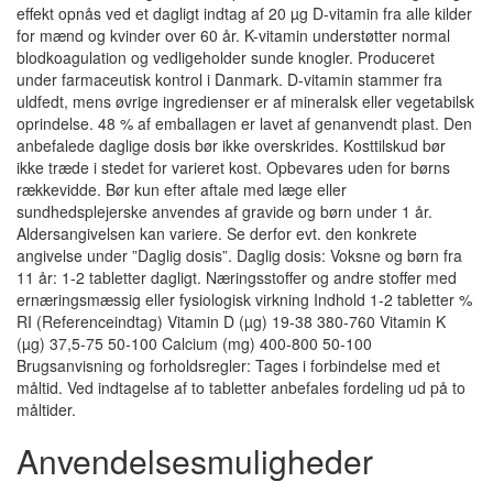
effekt opnås ved et dagligt indtag af 20 µg D-vitamin fra alle kilder
for mænd og kvinder over 60 år. K-vitamin understøtter normal
blodkoagulation og vedligeholder sunde knogler. Produceret
under farmaceutisk kontrol i Danmark. D-vitamin stammer fra
uldfedt, mens øvrige ingredienser er af mineralsk eller vegetabilsk
oprindelse. 48 % af emballagen er lavet af genanvendt plast. Den
anbefalede daglige dosis bør ikke overskrides. Kosttilskud bør
ikke træde i stedet for varieret kost. Opbevares uden for børns
rækkevidde. Bør kun efter aftale med læge eller
sundhedsplejerske anvendes af gravide og børn under 1 år.
Aldersangivelsen kan variere. Se derfor evt. den konkrete
angivelse under ”Daglig dosis”. Daglig dosis: Voksne og børn fra
11 år: 1-2 tabletter dagligt. Næringsstoffer og andre stoffer med
ernæringsmæssig eller fysiologisk virkning Indhold 1-2 tabletter %
RI (Referenceindtag) Vitamin D (µg) 19-38 380-760 Vitamin K
(µg) 37,5-75 50-100 Calcium (mg) 400-800 50-100
Brugsanvisning og forholdsregler: Tages i forbindelse med et
måltid. Ved indtagelse af to tabletter anbefales fordeling ud på to
måltider.
Anvendelsesmuligheder