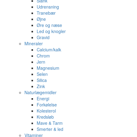
Slank
Udrensning
Tranebær
Øjne
Øre og næse
Led og knogler
Gravid
Mineraler
Calcium/kalk
Chrom
Jern
Magnesium
Selen
Silica
Zink
Naturlægemidler
Energi
Forkølelse
Kolesterol
Kredsløb
Mave & Tarm
Smerter & led
Vitaminer