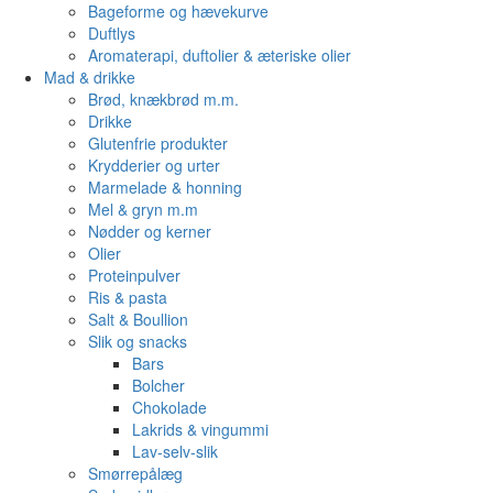
Bageforme og hævekurve
Duftlys
Aromaterapi, duftolier & æteriske olier
Mad & drikke
Brød, knækbrød m.m.
Drikke
Glutenfrie produkter
Krydderier og urter
Marmelade & honning
Mel & gryn m.m
Nødder og kerner
Olier
Proteinpulver
Ris & pasta
Salt & Boullion
Slik og snacks
Bars
Bolcher
Chokolade
Lakrids & vingummi
Lav-selv-slik
Smørrepålæg