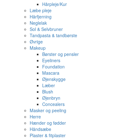
Hårpleje/Kur
Læbe pleje
Hårfjerning
Neglelak
Sol & Selvbruner
Tandpasta & tandbørste
Øvrige
Makeup
Børster og pensler
Eyeliners
Foundation
Mascara
Øjenskygge
Læber
Blush
Øjenbryn
Concealers
Masker og peeling
Herre
Hænder og fødder
Håndsæbe
Plaster & fitplaster