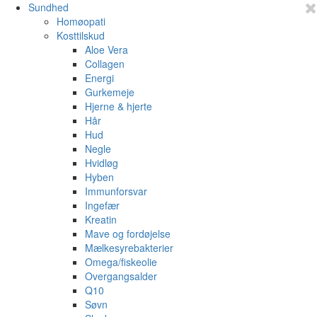
Sundhed
Homøopati
Kosttilskud
Aloe Vera
Collagen
Energi
Gurkemeje
Hjerne & hjerte
Hår
Hud
Negle
Hvidløg
Hyben
Immunforsvar
Ingefær
Kreatin
Mave og fordøjelse
Mælkesyrebakterier
Omega/fiskeolie
Overgangsalder
Q10
Søvn