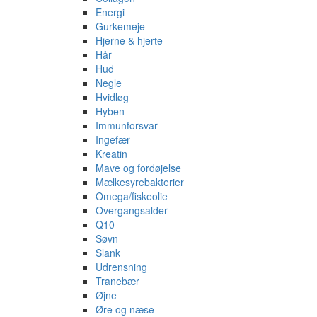
Energi
Gurkemeje
Hjerne & hjerte
Hår
Hud
Negle
Hvidløg
Hyben
Immunforsvar
Ingefær
Kreatin
Mave og fordøjelse
Mælkesyrebakterier
Omega/fiskeolie
Overgangsalder
Q10
Søvn
Slank
Udrensning
Tranebær
Øjne
Øre og næse