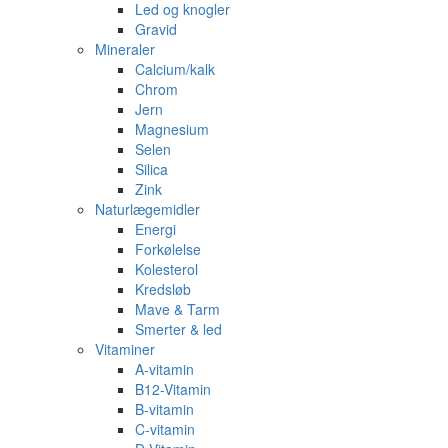
Led og knogler
Gravid
Mineraler
Calcium/kalk
Chrom
Jern
Magnesium
Selen
Silica
Zink
Naturlægemidler
Energi
Forkølelse
Kolesterol
Kredsløb
Mave & Tarm
Smerter & led
Vitaminer
A-vitamin
B12-Vitamin
B-vitamin
C-vitamin