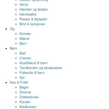
Herre
Hænder og fødder
Håndsæbe
Plaster & fitplaster
Bind & tamponer
Tøj
Kvinder
Mænd
Børn
Børn
Bad
Cremer
Kosttilskud til børn
Tandbørster og tandpastaer
Fiskeolie til børn
Sol
Hus & Fritid
Bøger
Diverse
Drikkedunke
Kander
Madkasser