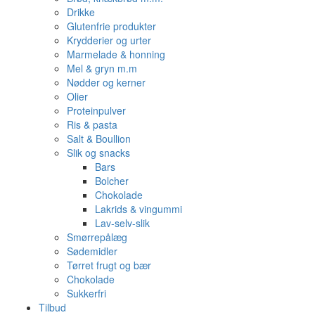
Drikke
Glutenfrie produkter
Krydderier og urter
Marmelade & honning
Mel & gryn m.m
Nødder og kerner
Olier
Proteinpulver
Ris & pasta
Salt & Boullion
Slik og snacks
Bars
Bolcher
Chokolade
Lakrids & vingummi
Lav-selv-slik
Smørrepålæg
Sødemidler
Tørret frugt og bær
Chokolade
Sukkerfri
Tilbud