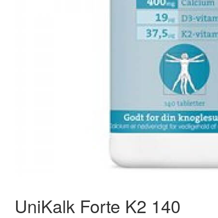
New Nordic Hair Volume Mega Strength 60 tabl.
297,95 kr.
398,95 kr.
Læg i kurv
UniKalk Forte K2 140