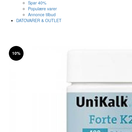
Spar 40%
Populære varer
Annonce tilbud
DATOVARER & OUTLET
Varen er nu i kurven ✔
Vi anbefaler dig disse
10%
SE KURV
LUK
25%