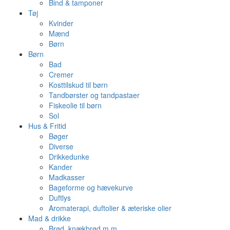
Bind & tamponer
Tøj
Kvinder
Mænd
Børn
Børn
Bad
Cremer
Kosttilskud til børn
Tandbørster og tandpastaer
Fiskeolie til børn
Sol
Hus & Fritid
Bøger
Diverse
Drikkedunke
Kander
Madkasser
Bageforme og hævekurve
Duftlys
Aromaterapi, duftolier & æteriske olier
Mad & drikke
Brød, knækbrød m.m.