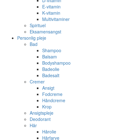
D-Vitamin
E-vitamin
K-vitamin
Multivitaminer
Spirituel
Eksamensangst
Personlig pleje
Bad
Shampoo
Balsam
Bodyshampoo
Badeolie
Badesalt
Cremer
Ansigt
Fodcreme
Håndcreme
Krop
Ansigtspleje
Deodorant
Hår
Hårolie
Hårfarve