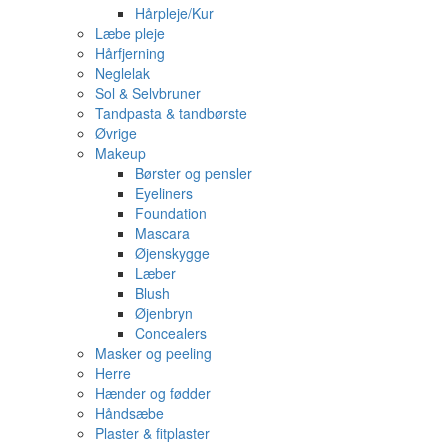
Hårpleje/Kur
Læbe pleje
Hårfjerning
Neglelak
Sol & Selvbruner
Tandpasta & tandbørste
Øvrige
Makeup
Børster og pensler
Eyeliners
Foundation
Mascara
Øjenskygge
Læber
Blush
Øjenbryn
Concealers
Masker og peeling
Herre
Hænder og fødder
Håndsæbe
Plaster & fitplaster