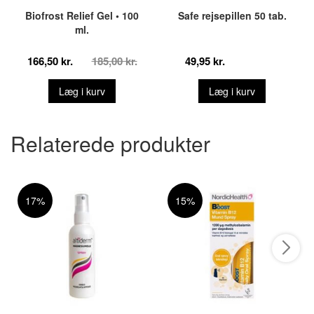
Biofrost Relief Gel • 100
Safe rejsepillen 50 tab.
ml.
166,50 kr.
185,00 kr.
49,95 kr.
Læg i kurv
Læg i kurv
Relaterede produkter
17%
15%