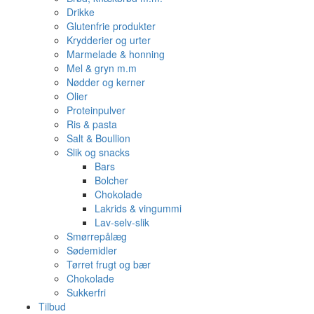
Drikke
Glutenfrie produkter
Krydderier og urter
Marmelade & honning
Mel & gryn m.m
Nødder og kerner
Olier
Proteinpulver
Ris & pasta
Salt & Boullion
Slik og snacks
Bars
Bolcher
Chokolade
Lakrids & vingummi
Lav-selv-slik
Smørrepålæg
Sødemidler
Tørret frugt og bær
Chokolade
Sukkerfri
Tilbud