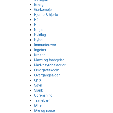
Energi
Gurkemeje
Hjerne & hjerte
Hår
Hud
Negle
Hvidløg
Hyben
Immunforsvar
Ingefær
Kreatin
Mave og fordøjelse
Mælkesyrebakterier
Omega/fiskeolie
Overgangsalder
Q10
Søvn
Slank
Udrensning
Tranebær
Øjne
Øre og næse