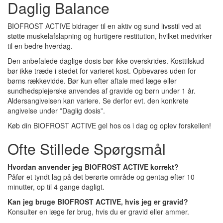
Daglig Balance
BIOFROST ACTIVE bidrager til en aktiv og sund livsstil ved at
støtte muskelafslapning og hurtigere restitution, hvilket medvirker
til en bedre hverdag.
Den anbefalede daglige dosis bør ikke overskrides. Kosttilskud
bør ikke træde i stedet for varieret kost. Opbevares uden for
børns rækkevidde. Bør kun efter aftale med læge eller
sundhedsplejerske anvendes af gravide og børn under 1 år.
Aldersangivelsen kan variere. Se derfor evt. den konkrete
angivelse under ”Daglig dosis”.
Køb din BIOFROST ACTIVE gel hos os i dag og oplev forskellen!
Ofte Stillede Spørgsmål
Hvordan anvender jeg BIOFROST ACTIVE korrekt?
Påfør et tyndt lag på det berørte område og gentag efter 10
minutter, op til 4 gange dagligt.
Kan jeg bruge BIOFROST ACTIVE, hvis jeg er gravid?
Konsulter en læge før brug, hvis du er gravid eller ammer.