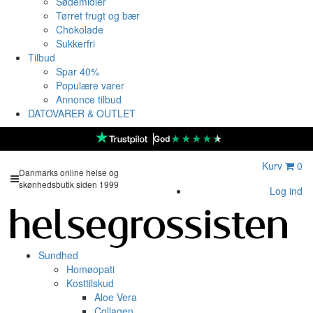
Sødemidler
Tørret frugt og bær
Chokolade
Sukkerfri
Tilbud
Spar 40%
Populære varer
Annonce tilbud
DATOVARER & OUTLET
★
★
★
★
★
God
Kurv
0
Danmarks online helse og
skønhedsbutik siden 1999
Log ind
Sundhed
Homøopati
Kosttilskud
Aloe Vera
Collagen