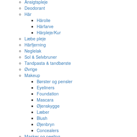
Ansigtspleje
Deodorant
Hår
Hårolie
Hårfarve
Hårpleje/Kur
Læbe pleje
Hårfjerning
Neglelak
Sol & Selvbruner
Tandpasta & tandbørste
Øvrige
Makeup
Børster og pensler
Eyeliners
Foundation
Mascara
Øjenskygge
Læber
Blush
Øjenbryn
Concealers
Masker og peeling