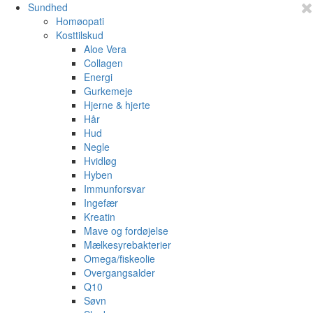
Sundhed
Homøopati
Kosttilskud
Aloe Vera
Collagen
Energi
Gurkemeje
Hjerne & hjerte
Hår
Hud
Negle
Hvidløg
Hyben
Immunforsvar
Ingefær
Kreatin
Mave og fordøjelse
Mælkesyrebakterier
Omega/fiskeolie
Overgangsalder
Q10
Søvn