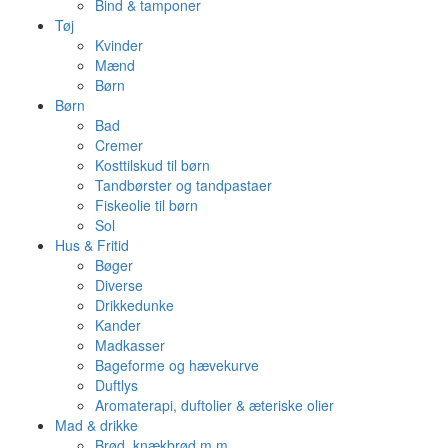
Bind & tamponer
Tøj
Kvinder
Mænd
Børn
Børn
Bad
Cremer
Kosttilskud til børn
Tandbørster og tandpastaer
Fiskeolie til børn
Sol
Hus & Fritid
Bøger
Diverse
Drikkedunke
Kander
Madkasser
Bageforme og hævekurve
Duftlys
Aromaterapi, duftolier & æteriske olier
Mad & drikke
Brød, knækbrød m.m.