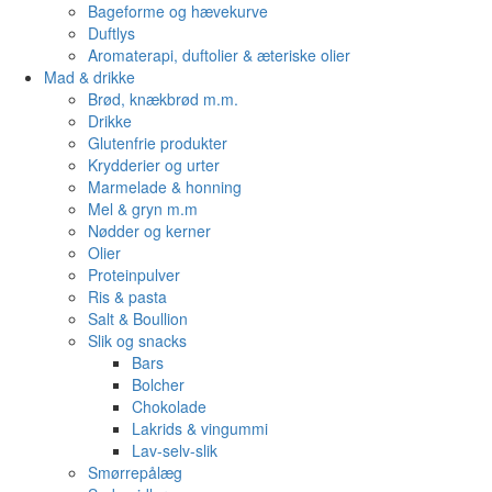
Bageforme og hævekurve
Duftlys
Aromaterapi, duftolier & æteriske olier
Mad & drikke
Brød, knækbrød m.m.
Drikke
Glutenfrie produkter
Krydderier og urter
Marmelade & honning
Mel & gryn m.m
Nødder og kerner
Olier
Proteinpulver
Ris & pasta
Salt & Boullion
Slik og snacks
Bars
Bolcher
Chokolade
Lakrids & vingummi
Lav-selv-slik
Smørrepålæg