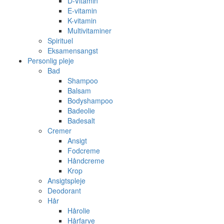
D-Vitamin
E-vitamin
K-vitamin
Multivitaminer
Spirituel
Eksamensangst
Personlig pleje
Bad
Shampoo
Balsam
Bodyshampoo
Badeolie
Badesalt
Cremer
Ansigt
Fodcreme
Håndcreme
Krop
Ansigtspleje
Deodorant
Hår
Hårolie
Hårfarve