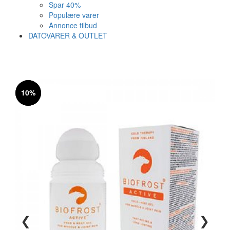
Spar 40%
Populære varer
Annonce tilbud
DATOVARER & OUTLET
Varen er nu i kurven ✔
Vi anbefaler dig disse
10%
10%
SE KURV
LUK
❮
❯