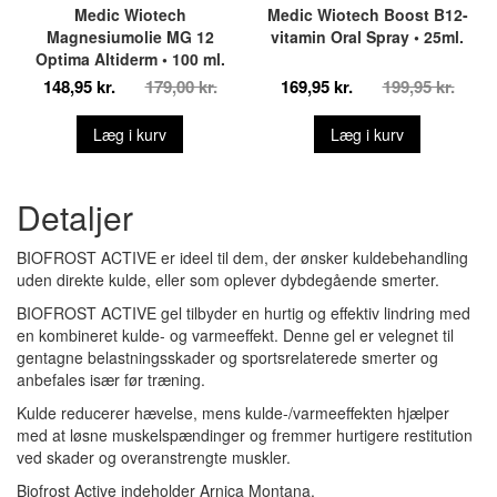
Medic Wiotech
Medic Wiotech Boost B12-
Magnesiumolie MG 12
vitamin Oral Spray • 25ml.
Optima Altiderm • 100 ml.
148,95 kr.
179,00 kr.
169,95 kr.
199,95 kr.
Læg i kurv
Læg i kurv
Detaljer
BIOFROST ACTIVE er ideel til dem, der ønsker kuldebehandling
uden direkte kulde, eller som oplever dybdegående smerter.
BIOFROST ACTIVE gel tilbyder en hurtig og effektiv lindring med
en kombineret kulde- og varmeeffekt. Denne gel er velegnet til
gentagne belastningsskader og sportsrelaterede smerter og
anbefales især før træning.
Kulde reducerer hævelse, mens kulde-/varmeeffekten hjælper
med at løsne muskelspændinger og fremmer hurtigere restitution
ved skader og overanstrengte muskler.
Biofrost Active indeholder Arnica Montana.