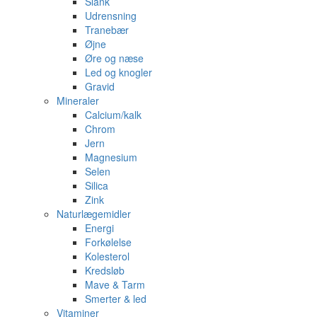
Slank
Udrensning
Tranebær
Øjne
Øre og næse
Led og knogler
Gravid
Mineraler
Calcium/kalk
Chrom
Jern
Magnesium
Selen
Silica
Zink
Naturlægemidler
Energi
Forkølelse
Kolesterol
Kredsløb
Mave & Tarm
Smerter & led
Vitaminer