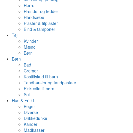
Herre
Hænder og fødder
Håndsæbe
Plaster & fitplaster
Bind & tamponer
Tøj
Kvinder
Mænd
Børn
Børn
Bad
Cremer
Kosttilskud til børn
Tandbørster og tandpastaer
Fiskeolie til børn
Sol
Hus & Fritid
Bøger
Diverse
Drikkedunke
Kander
Madkasser