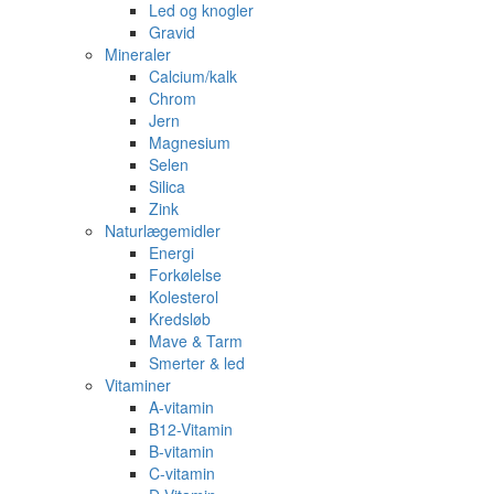
Led og knogler
Gravid
Mineraler
Calcium/kalk
Chrom
Jern
Magnesium
Selen
Silica
Zink
Naturlægemidler
Energi
Forkølelse
Kolesterol
Kredsløb
Mave & Tarm
Smerter & led
Vitaminer
A-vitamin
B12-Vitamin
B-vitamin
C-vitamin