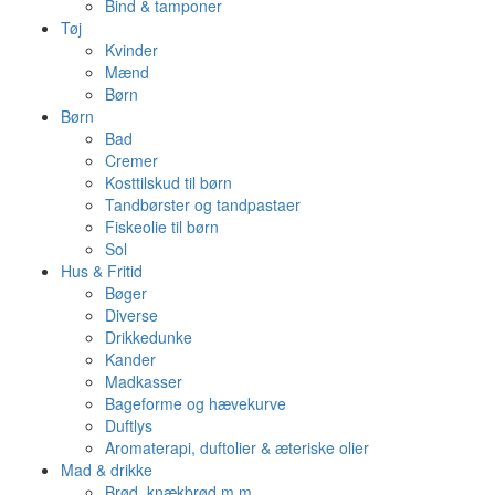
Bind & tamponer
Tøj
Kvinder
Mænd
Børn
Børn
Bad
Cremer
Kosttilskud til børn
Tandbørster og tandpastaer
Fiskeolie til børn
Sol
Hus & Fritid
Bøger
Diverse
Drikkedunke
Kander
Madkasser
Bageforme og hævekurve
Duftlys
Aromaterapi, duftolier & æteriske olier
Mad & drikke
Brød, knækbrød m.m.