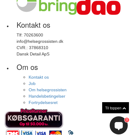
Kontakt os
Tlf: 70263600
info@helsegrossisten.dk
CVR.: 37868310
Dansk Detail ApS
Om os
Kontakt os
Job
Om helsegrossisten
Handelsbetingelser
Fortrydelsesret
Til toppen
1