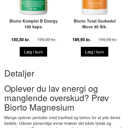
Biorto Komplet B Energy
Biorto Total Gurkedol
180 kaps.
Move 90 Stk.
150,50 kr.
195,00 kr.
189,95 kr.
199,95 kr.
Læg i kurv
Læg i kurv
Detaljer
Oplever du lav energi og
manglende overskud? Prøv
Biorto Magnesium
Mange oplever perioder med travlhed og behov for at yde deres
bedste. Udover personlige evner kræver det både fysisk og