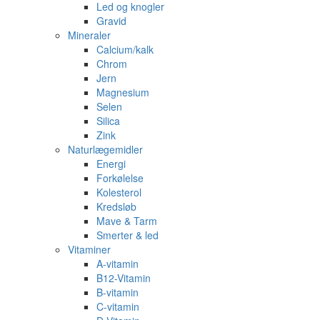
Led og knogler
Gravid
Mineraler
Calcium/kalk
Chrom
Jern
Magnesium
Selen
Silica
Zink
Naturlægemidler
Energi
Forkølelse
Kolesterol
Kredsløb
Mave & Tarm
Smerter & led
Vitaminer
A-vitamin
B12-Vitamin
B-vitamin
C-vitamin