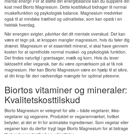
mental energi! For at støtte din energibalance kan du supplere din
kost med Biorto Magnesium. Dette kosttilskud bidrager til normal
muskelfunktion og psykologisk balance. Magnesium medvirker
også til at mindske træthed og udmattelse, som kan opstå i en
hektisk hverdag.
Når energien svigter, påvirker det dit mentale overskud. Det kan
være et tegn på, at kroppen mangler magnesium, hvis du føler dig
drænet. Magnesium er et essentielt mineral, vi skal have gennem
kosten for at opretholde normal muskel- og psykologisk funktion.
Det findes naturligt i grøntsager, mælk og korn. Hvis du lever
laktosefrit eller vegansk, bør du være opmærksom på at få nok
magnesium. Her kan Biorto Magnesium være en hjælp til at sikre,
at din krop får den nødvendige mængde for optimal ydeevne.
Biortos vitaminer og mineraler:
Kvalitetskosttilskud
Biorto Magnesium er velegnet for alle – både vegetarer, ikke-
vegetarer og veganere. Produktet er veganermærket, hvilket
betyder, at det er fri for animalske ingredienser. Som vegetar eller
veganer kan du derfor trygt tage Biorto Magnesium for at bidrage