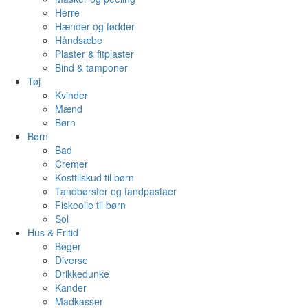
Herre
Hænder og fødder
Håndsæbe
Plaster & fitplaster
Bind & tamponer
Tøj
Kvinder
Mænd
Børn
Børn
Bad
Cremer
Kosttilskud til børn
Tandbørster og tandpastaer
Fiskeolie til børn
Sol
Hus & Fritid
Bøger
Diverse
Drikkedunke
Kander
Madkasser