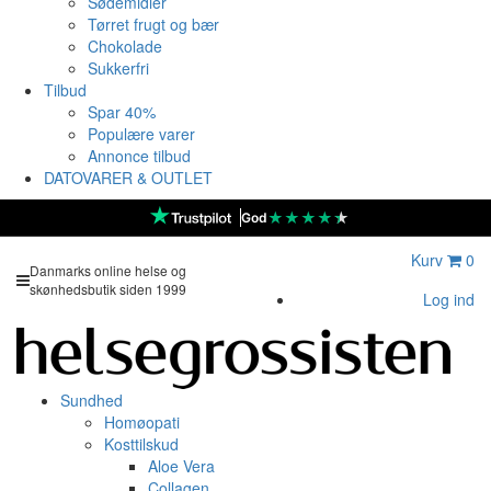
Sødemidler
Tørret frugt og bær
Chokolade
Sukkerfri
Tilbud
Spar 40%
Populære varer
Annonce tilbud
DATOVARER & OUTLET
★
★
★
★
★
God
Kurv
0
Danmarks online helse og
skønhedsbutik siden 1999
Log ind
Sundhed
Homøopati
Kosttilskud
Aloe Vera
Collagen