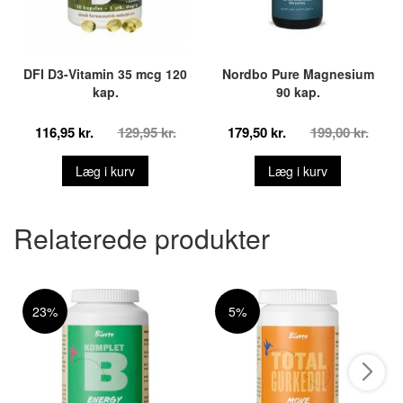
DFI D3-Vitamin 35 mcg 120
Nordbo Pure Magnesium
kap.
90 kap.
116,95 kr.
129,95 kr.
179,50 kr.
199,00 kr.
Læg i kurv
Læg i kurv
Relaterede produkter
23%
5%