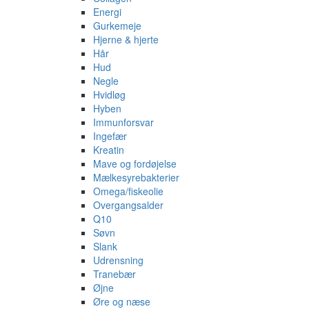
Energi
Gurkemeje
Hjerne & hjerte
Hår
Hud
Negle
Hvidløg
Hyben
Immunforsvar
Ingefær
Kreatin
Mave og fordøjelse
Mælkesyrebakterier
Omega/fiskeolie
Overgangsalder
Q10
Søvn
Slank
Udrensning
Tranebær
Øjne
Øre og næse