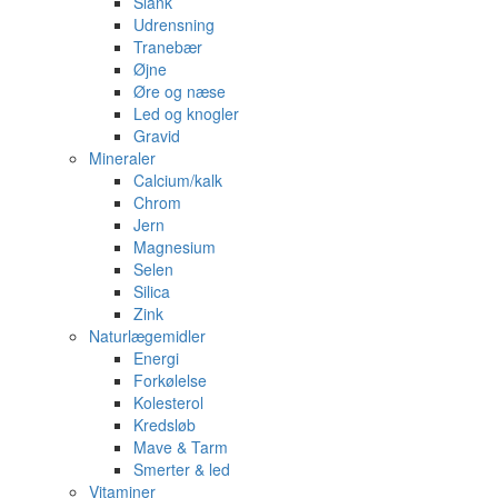
Slank
Udrensning
Tranebær
Øjne
Øre og næse
Led og knogler
Gravid
Mineraler
Calcium/kalk
Chrom
Jern
Magnesium
Selen
Silica
Zink
Naturlægemidler
Energi
Forkølelse
Kolesterol
Kredsløb
Mave & Tarm
Smerter & led
Vitaminer