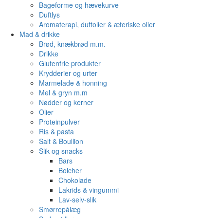
Bageforme og hævekurve
Duftlys
Aromaterapi, duftolier & æteriske olier
Mad & drikke
Brød, knækbrød m.m.
Drikke
Glutenfrie produkter
Krydderier og urter
Marmelade & honning
Mel & gryn m.m
Nødder og kerner
Olier
Proteinpulver
Ris & pasta
Salt & Boullion
Slik og snacks
Bars
Bolcher
Chokolade
Lakrids & vingummi
Lav-selv-slik
Smørrepålæg