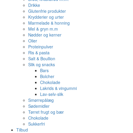
Drikke
Glutenfrie produkter
Krydderier og urter
Marmelade & honning
Mel & gryn m.m
Nødder og kerner
Olier
Proteinpulver
Ris & pasta
Salt & Boullion
Slik og snacks
Bars
Bolcher
Chokolade
Lakrids & vingummi
Lav-selv-slik
Smørrepålæg
Sødemidler
Tørret frugt og bær
Chokolade
Sukkerfri
Tilbud