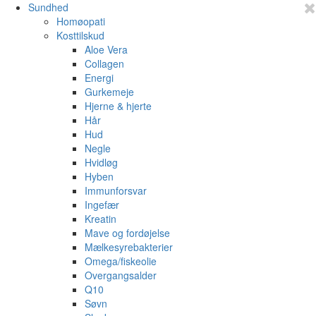
Sundhed
Homøopati
Kosttilskud
Aloe Vera
Collagen
Energi
Gurkemeje
Hjerne & hjerte
Hår
Hud
Negle
Hvidløg
Hyben
Immunforsvar
Ingefær
Kreatin
Mave og fordøjelse
Mælkesyrebakterier
Omega/fiskeolie
Overgangsalder
Q10
Søvn