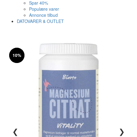
Spar 40%
Populære varer
Annonce tilbud
DATOVARER & OUTLET
Varen er nu i kurven ✔
Vi anbefaler dig disse
10%
10%
SE KURV
LUK
❮
❯