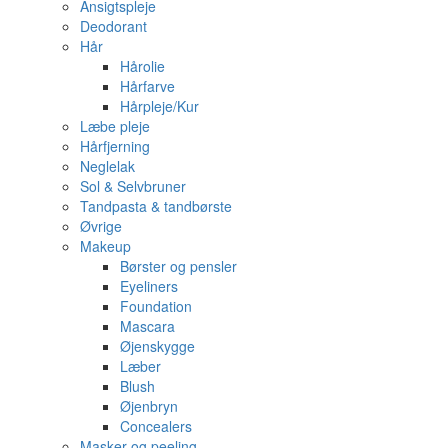
Ansigtspleje
Deodorant
Hår
Hårolie
Hårfarve
Hårpleje/Kur
Læbe pleje
Hårfjerning
Neglelak
Sol & Selvbruner
Tandpasta & tandbørste
Øvrige
Makeup
Børster og pensler
Eyeliners
Foundation
Mascara
Øjenskygge
Læber
Blush
Øjenbryn
Concealers
Masker og peeling