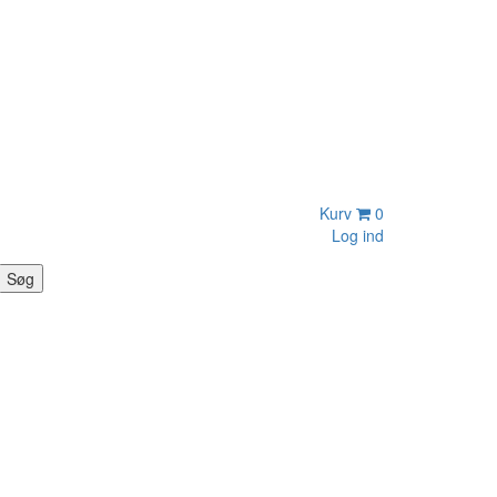
Kurv
0
Log ind
Søg