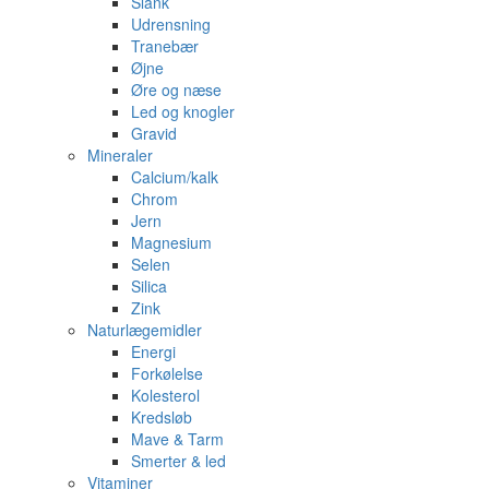
Slank
Udrensning
Tranebær
Øjne
Øre og næse
Led og knogler
Gravid
Mineraler
Calcium/kalk
Chrom
Jern
Magnesium
Selen
Silica
Zink
Naturlægemidler
Energi
Forkølelse
Kolesterol
Kredsløb
Mave & Tarm
Smerter & led
Vitaminer