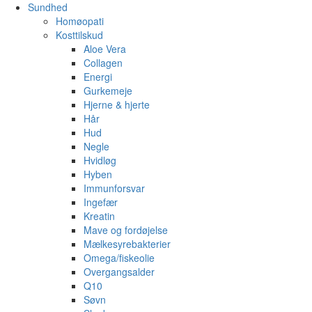
Sundhed
Homøopati
Kosttilskud
Aloe Vera
Collagen
Energi
Gurkemeje
Hjerne & hjerte
Hår
Hud
Negle
Hvidløg
Hyben
Immunforsvar
Ingefær
Kreatin
Mave og fordøjelse
Mælkesyrebakterier
Omega/fiskeolie
Overgangsalder
Q10
Søvn