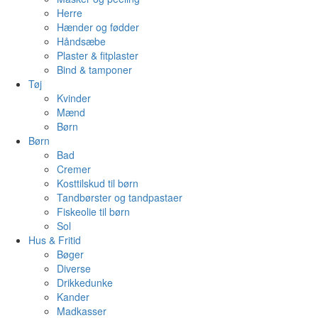
Herre
Hænder og fødder
Håndsæbe
Plaster & fitplaster
Bind & tamponer
Tøj
Kvinder
Mænd
Børn
Børn
Bad
Cremer
Kosttilskud til børn
Tandbørster og tandpastaer
Fiskeolie til børn
Sol
Hus & Fritid
Bøger
Diverse
Drikkedunke
Kander
Madkasser