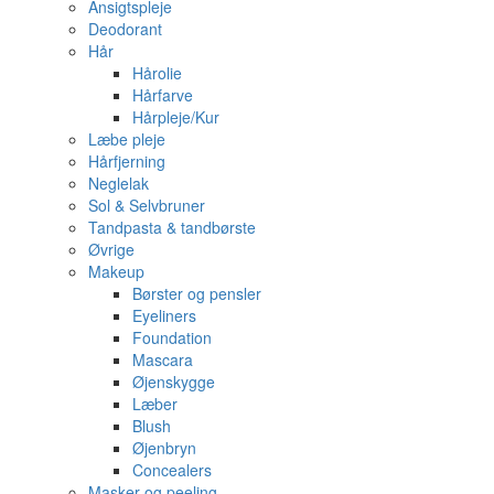
Ansigtspleje
Deodorant
Hår
Hårolie
Hårfarve
Hårpleje/Kur
Læbe pleje
Hårfjerning
Neglelak
Sol & Selvbruner
Tandpasta & tandbørste
Øvrige
Makeup
Børster og pensler
Eyeliners
Foundation
Mascara
Øjenskygge
Læber
Blush
Øjenbryn
Concealers
Masker og peeling