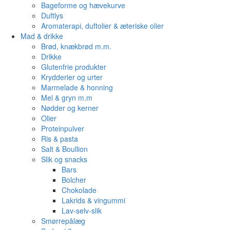
Bageforme og hævekurve
Duftlys
Aromaterapi, duftolier & æteriske olier
Mad & drikke
Brød, knækbrød m.m.
Drikke
Glutenfrie produkter
Krydderier og urter
Marmelade & honning
Mel & gryn m.m
Nødder og kerner
Olier
Proteinpulver
Ris & pasta
Salt & Boullion
Slik og snacks
Bars
Bolcher
Chokolade
Lakrids & vingummi
Lav-selv-slik
Smørrepålæg