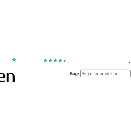
★
★
★
★
★
God
4.4 baseret på 7.257 anmeldelser
Søg: