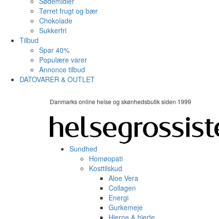
Sødemidler
Tørret frugt og bær
Chokolade
Sukkerfri
Tilbud
Spar 40%
Populære varer
Annonce tilbud
DATOVARER & OUTLET
Danmarks online helse og skønhedsbutik siden 1999
Sundhed
Homøopati
Kosttilskud
Aloe Vera
Collagen
Energi
Gurkemeje
Hjerne & hjerte