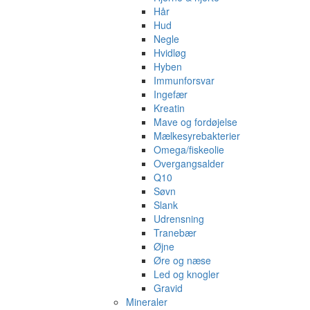
Hår
Hud
Negle
Hvidløg
Hyben
Immunforsvar
Ingefær
Kreatin
Mave og fordøjelse
Mælkesyrebakterier
Omega/fiskeolie
Overgangsalder
Q10
Søvn
Slank
Udrensning
Tranebær
Øjne
Øre og næse
Led og knogler
Gravid
Mineraler