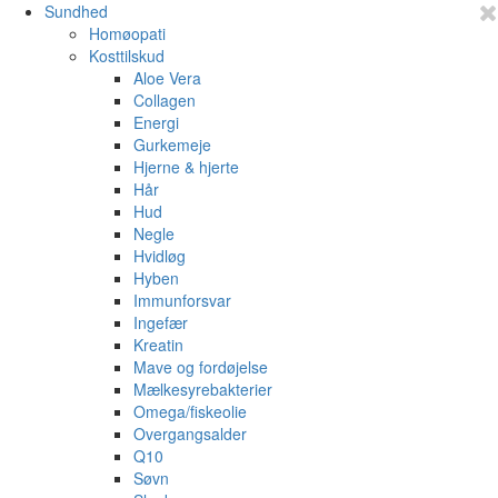
Sundhed
Homøopati
Kosttilskud
Aloe Vera
Collagen
Energi
Gurkemeje
Hjerne & hjerte
Hår
Hud
Negle
Hvidløg
Hyben
Immunforsvar
Ingefær
Kreatin
Mave og fordøjelse
Mælkesyrebakterier
Omega/fiskeolie
Overgangsalder
Q10
Søvn