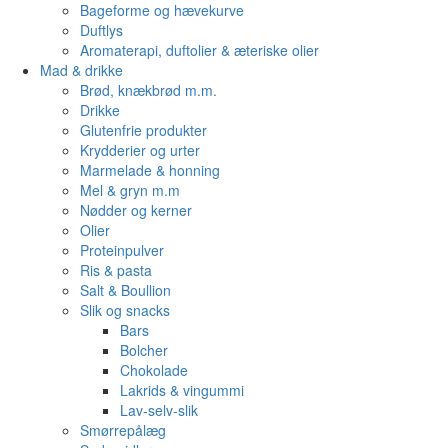
Bageforme og hævekurve
Duftlys
Aromaterapi, duftolier & æteriske olier
Mad & drikke
Brød, knækbrød m.m.
Drikke
Glutenfrie produkter
Krydderier og urter
Marmelade & honning
Mel & gryn m.m
Nødder og kerner
Olier
Proteinpulver
Ris & pasta
Salt & Boullion
Slik og snacks
Bars
Bolcher
Chokolade
Lakrids & vingummi
Lav-selv-slik
Smørrepålæg