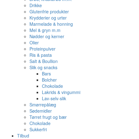
Drikke
Glutenfrie produkter
Krydderier og urter
Marmelade & honning
Mel & gryn m.m
Nødder og kerner
Olier
Proteinpulver
Ris & pasta
Salt & Boullion
Slik og snacks
Bars
Bolcher
Chokolade
Lakrids & vingummi
Lav-selv-slik
Smørrepålæg
Sødemidler
Tørret frugt og bær
Chokolade
Sukkerfri
Tilbud