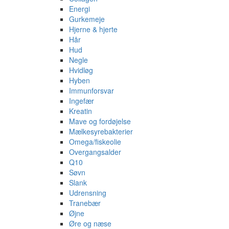
Energi
Gurkemeje
Hjerne & hjerte
Hår
Hud
Negle
Hvidløg
Hyben
Immunforsvar
Ingefær
Kreatin
Mave og fordøjelse
Mælkesyrebakterier
Omega/fiskeolie
Overgangsalder
Q10
Søvn
Slank
Udrensning
Tranebær
Øjne
Øre og næse