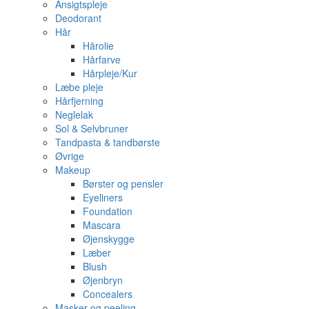
Ansigtspleje
Deodorant
Hår
Hårolie
Hårfarve
Hårpleje/Kur
Læbe pleje
Hårfjerning
Neglelak
Sol & Selvbruner
Tandpasta & tandbørste
Øvrige
Makeup
Børster og pensler
Eyeliners
Foundation
Mascara
Øjenskygge
Læber
Blush
Øjenbryn
Concealers
Masker og peeling