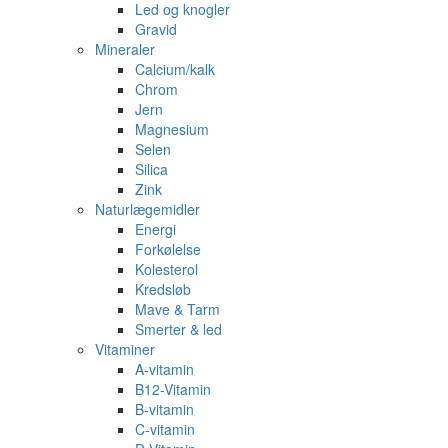
Led og knogler
Gravid
Mineraler
Calcium/kalk
Chrom
Jern
Magnesium
Selen
Silica
Zink
Naturlægemidler
Energi
Forkølelse
Kolesterol
Kredsløb
Mave & Tarm
Smerter & led
Vitaminer
A-vitamin
B12-Vitamin
B-vitamin
C-vitamin