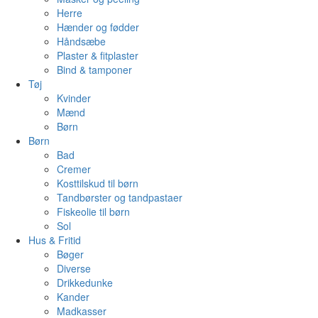
Herre
Hænder og fødder
Håndsæbe
Plaster & fitplaster
Bind & tamponer
Tøj
Kvinder
Mænd
Børn
Børn
Bad
Cremer
Kosttilskud til børn
Tandbørster og tandpastaer
Fiskeolie til børn
Sol
Hus & Fritid
Bøger
Diverse
Drikkedunke
Kander
Madkasser