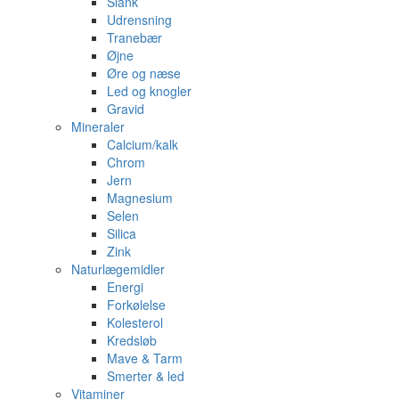
Slank
Udrensning
Tranebær
Øjne
Øre og næse
Led og knogler
Gravid
Mineraler
Calcium/kalk
Chrom
Jern
Magnesium
Selen
Silica
Zink
Naturlægemidler
Energi
Forkølelse
Kolesterol
Kredsløb
Mave & Tarm
Smerter & led
Vitaminer