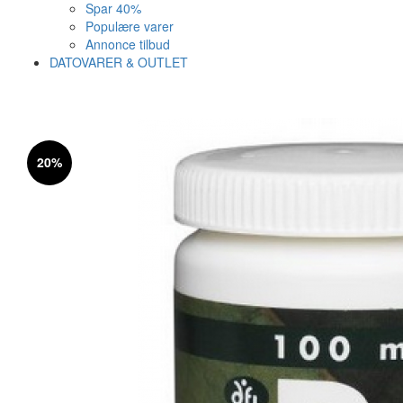
Spar 40%
Populære varer
Annonce tilbud
DATOVARER & OUTLET
Varen er nu i kurven ✔
Vi anbefaler dig disse
20%
SE KURV
LUK