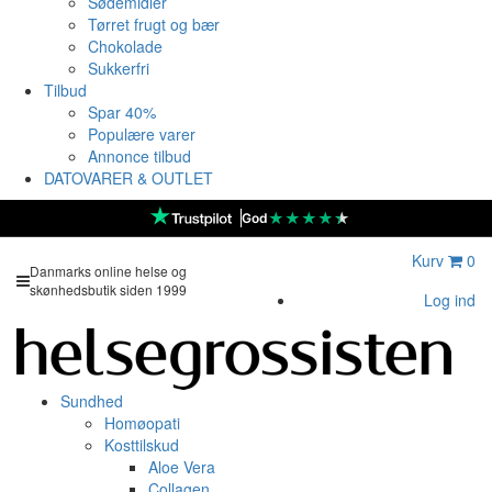
Sødemidler
Tørret frugt og bær
Chokolade
Sukkerfri
Tilbud
Spar 40%
Populære varer
Annonce tilbud
DATOVARER & OUTLET
★
★
★
★
★
God
Kurv
0
Danmarks online helse og
skønhedsbutik siden 1999
Log ind
Sundhed
Homøopati
Kosttilskud
Aloe Vera
Collagen