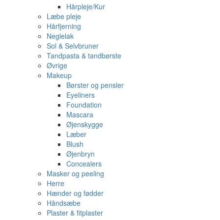
Hårpleje/Kur
Læbe pleje
Hårfjerning
Neglelak
Sol & Selvbruner
Tandpasta & tandbørste
Øvrige
Makeup
Børster og pensler
Eyeliners
Foundation
Mascara
Øjenskygge
Læber
Blush
Øjenbryn
Concealers
Masker og peeling
Herre
Hænder og fødder
Håndsæbe
Plaster & fitplaster