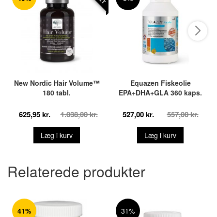
New Nordic Hair Volume™
Equazen Fiskeolie
180 tabl.
EPA+DHA+GLA 360 kaps.
625,95 kr.
1.038,00 kr.
527,00 kr.
557,00 kr.
Læg i kurv
Læg i kurv
Relaterede produkter
41%
31%