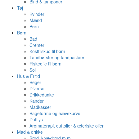
Bind & tamponer
Tøj
Kvinder
Mænd
Børn
Børn
Bad
Cremer
Kosttilskud til børn
Tandbørster og tandpastaer
Fiskeolie til børn
Sol
Hus & Fritid
Bøger
Diverse
Drikkedunke
Kander
Madkasser
Bageforme og hævekurve
Duftlys
Aromaterapi, duftolier & æteriske olier
Mad & drikke
Brød, knækbrød m.m.