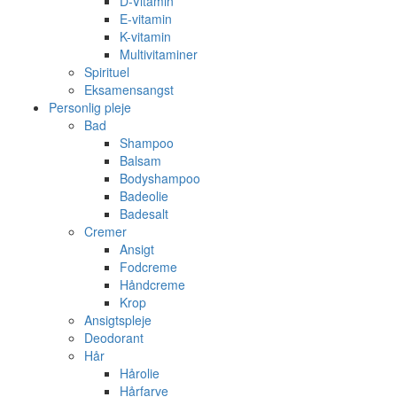
D-Vitamin
E-vitamin
K-vitamin
Multivitaminer
Spirituel
Eksamensangst
Personlig pleje
Bad
Shampoo
Balsam
Bodyshampoo
Badeolie
Badesalt
Cremer
Ansigt
Fodcreme
Håndcreme
Krop
Ansigtspleje
Deodorant
Hår
Hårolie
Hårfarve