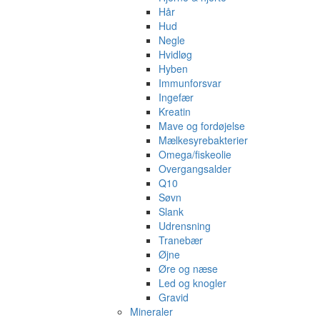
Hår
Hud
Negle
Hvidløg
Hyben
Immunforsvar
Ingefær
Kreatin
Mave og fordøjelse
Mælkesyrebakterier
Omega/fiskeolie
Overgangsalder
Q10
Søvn
Slank
Udrensning
Tranebær
Øjne
Øre og næse
Led og knogler
Gravid
Mineraler