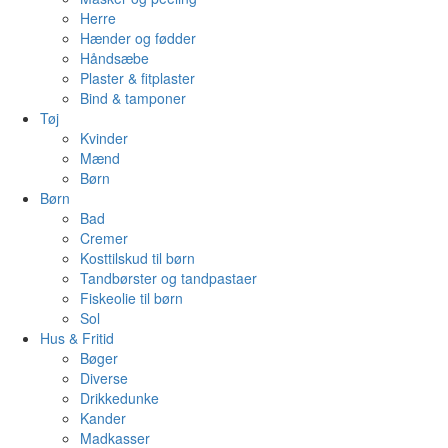
Herre
Hænder og fødder
Håndsæbe
Plaster & fitplaster
Bind & tamponer
Tøj
Kvinder
Mænd
Børn
Børn
Bad
Cremer
Kosttilskud til børn
Tandbørster og tandpastaer
Fiskeolie til børn
Sol
Hus & Fritid
Bøger
Diverse
Drikkedunke
Kander
Madkasser