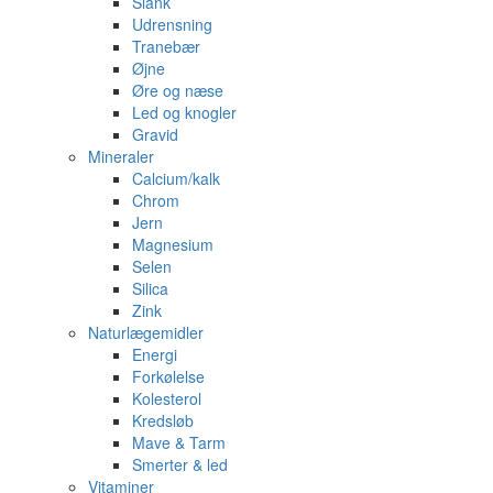
Slank
Udrensning
Tranebær
Øjne
Øre og næse
Led og knogler
Gravid
Mineraler
Calcium/kalk
Chrom
Jern
Magnesium
Selen
Silica
Zink
Naturlægemidler
Energi
Forkølelse
Kolesterol
Kredsløb
Mave & Tarm
Smerter & led
Vitaminer