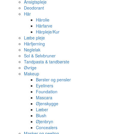
Ansigtspleje
Deodorant
Hår
Hårolie
Hårfarve
Hårpleje/Kur
Læbe pleje
Hårfjerning
Neglelak
Sol & Selvbruner
Tandpasta & tandbørste
Øvrige
Makeup
Børster og pensler
Eyeliners
Foundation
Mascara
Øjenskygge
Læber
Blush
Øjenbryn
Concealers
Masker og peeling