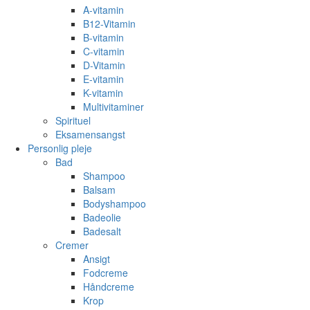
A-vitamin
B12-Vitamin
B-vitamin
C-vitamin
D-Vitamin
E-vitamin
K-vitamin
Multivitaminer
Spirituel
Eksamensangst
Personlig pleje
Bad
Shampoo
Balsam
Bodyshampoo
Badeolie
Badesalt
Cremer
Ansigt
Fodcreme
Håndcreme
Krop