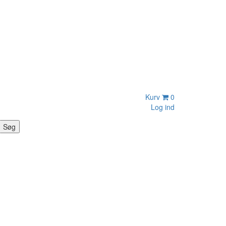
Kurv
0
Log ind
Søg