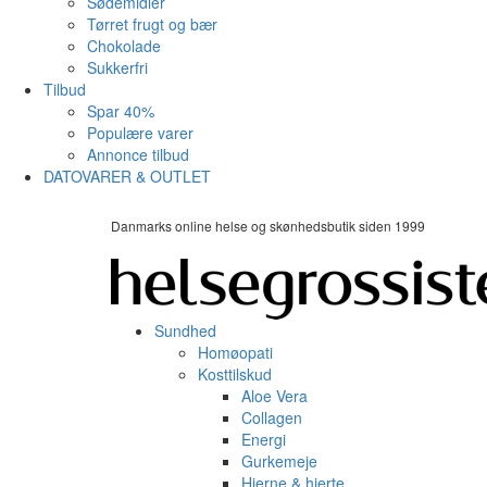
Sødemidler
Tørret frugt og bær
Chokolade
Sukkerfri
Tilbud
Spar 40%
Populære varer
Annonce tilbud
DATOVARER & OUTLET
Danmarks online helse og skønhedsbutik siden 1999
Sundhed
Homøopati
Kosttilskud
Aloe Vera
Collagen
Energi
Gurkemeje
Hjerne & hjerte