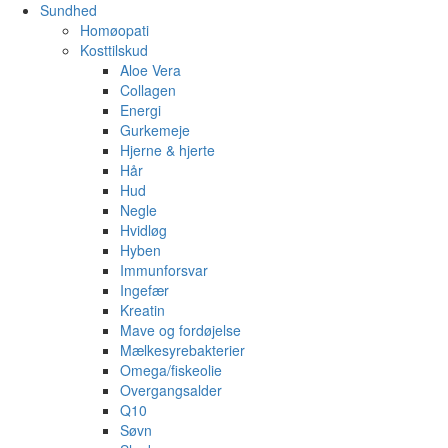
Sundhed
Homøopati
Kosttilskud
Aloe Vera
Collagen
Energi
Gurkemeje
Hjerne & hjerte
Hår
Hud
Negle
Hvidløg
Hyben
Immunforsvar
Ingefær
Kreatin
Mave og fordøjelse
Mælkesyrebakterier
Omega/fiskeolie
Overgangsalder
Q10
Søvn