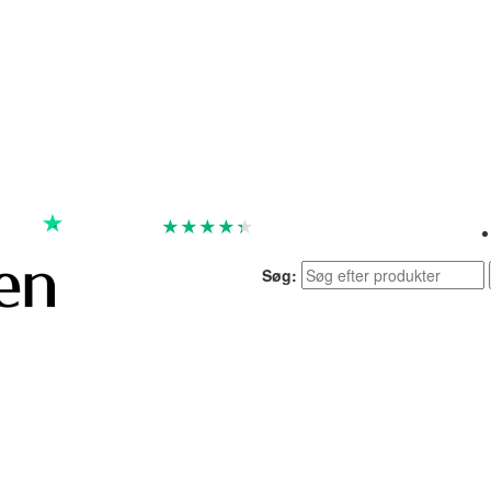
★
★
★
★
★
God
4.4 baseret på 7.259 anmeldelser
Søg: