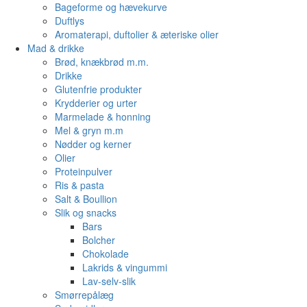
Bageforme og hævekurve
Duftlys
Aromaterapi, duftolier & æteriske olier
Mad & drikke
Brød, knækbrød m.m.
Drikke
Glutenfrie produkter
Krydderier og urter
Marmelade & honning
Mel & gryn m.m
Nødder og kerner
Olier
Proteinpulver
Ris & pasta
Salt & Boullion
Slik og snacks
Bars
Bolcher
Chokolade
Lakrids & vingummi
Lav-selv-slik
Smørrepålæg