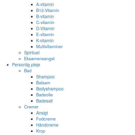
A-vitamin
B12-Vitamin
B-vitamin
C-vitamin
D-Vitamin
E-vitamin
K-vitamin
Multivitaminer
Spirituel
Eksamensangst
Personlig pleje
Bad
Shampoo
Balsam
Bodyshampoo
Badeolie
Badesalt
Cremer
Ansigt
Fodcreme
Håndcreme
Krop