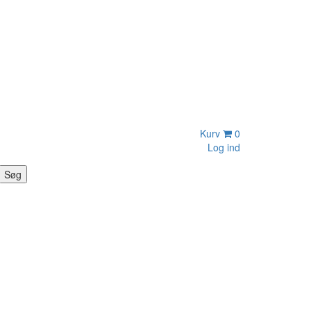
Kurv
0
Log ind
Søg