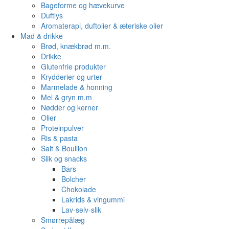
Bageforme og hævekurve
Duftlys
Aromaterapi, duftolier & æteriske olier
Mad & drikke
Brød, knækbrød m.m.
Drikke
Glutenfrie produkter
Krydderier og urter
Marmelade & honning
Mel & gryn m.m
Nødder og kerner
Olier
Proteinpulver
Ris & pasta
Salt & Boullion
Slik og snacks
Bars
Bolcher
Chokolade
Lakrids & vingummi
Lav-selv-slik
Smørrepålæg