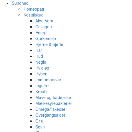
Sundhed
Homøopati
Kosttilskud
Aloe Vera
Collagen
Energi
Gurkemeje
Hjerne & hjerte
Hår
Hud
Negle
Hvidløg
Hyben
Immunforsvar
Ingefær
Kreatin
Mave og fordøjelse
Mælkesyrebakterier
Omega/fiskeolie
Overgangsalder
Q10
Søvn