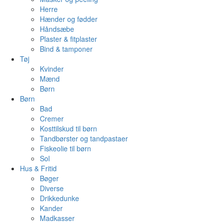
Herre
Hænder og fødder
Håndsæbe
Plaster & fitplaster
Bind & tamponer
Tøj
Kvinder
Mænd
Børn
Børn
Bad
Cremer
Kosttilskud til børn
Tandbørster og tandpastaer
Fiskeolie til børn
Sol
Hus & Fritid
Bøger
Diverse
Drikkedunke
Kander
Madkasser