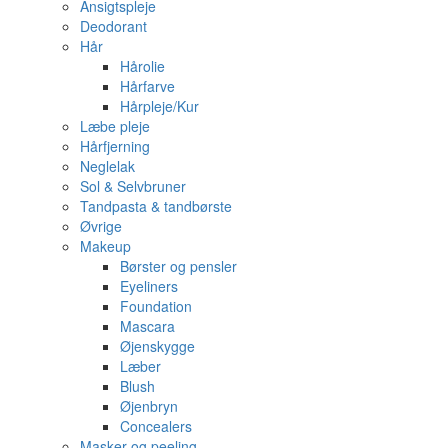
Ansigtspleje
Deodorant
Hår
Hårolie
Hårfarve
Hårpleje/Kur
Læbe pleje
Hårfjerning
Neglelak
Sol & Selvbruner
Tandpasta & tandbørste
Øvrige
Makeup
Børster og pensler
Eyeliners
Foundation
Mascara
Øjenskygge
Læber
Blush
Øjenbryn
Concealers
Masker og peeling