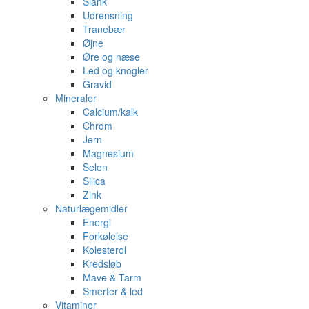
Slank
Udrensning
Tranebær
Øjne
Øre og næse
Led og knogler
Gravid
Mineraler
Calcium/kalk
Chrom
Jern
Magnesium
Selen
Silica
Zink
Naturlægemidler
Energi
Forkølelse
Kolesterol
Kredsløb
Mave & Tarm
Smerter & led
Vitaminer