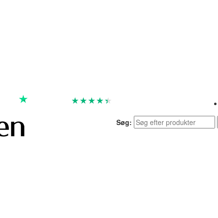
★
★
★
★
★
God
4.4 baseret på 7.260 anmeldelser
Søg: