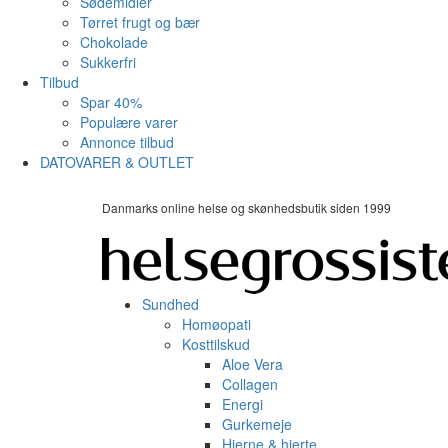
Sødemidler
Tørret frugt og bær
Chokolade
Sukkerfri
Tilbud
Spar 40%
Populære varer
Annonce tilbud
DATOVARER & OUTLET
Danmarks online helse og skønhedsbutik siden 1999
Sundhed
Homøopati
Kosttilskud
Aloe Vera
Collagen
Energi
Gurkemeje
Hjerne & hjerte