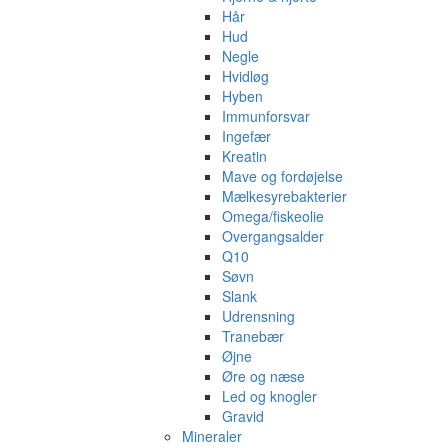
Hår
Hud
Negle
Hvidløg
Hyben
Immunforsvar
Ingefær
Kreatin
Mave og fordøjelse
Mælkesyrebakterier
Omega/fiskeolie
Overgangsalder
Q10
Søvn
Slank
Udrensning
Tranebær
Øjne
Øre og næse
Led og knogler
Gravid
Mineraler