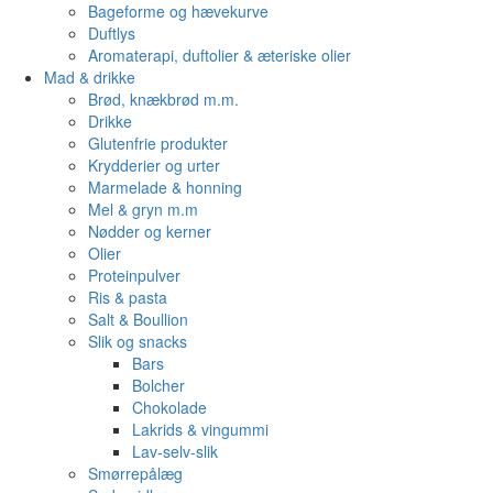
Bageforme og hævekurve
Duftlys
Aromaterapi, duftolier & æteriske olier
Mad & drikke
Brød, knækbrød m.m.
Drikke
Glutenfrie produkter
Krydderier og urter
Marmelade & honning
Mel & gryn m.m
Nødder og kerner
Olier
Proteinpulver
Ris & pasta
Salt & Boullion
Slik og snacks
Bars
Bolcher
Chokolade
Lakrids & vingummi
Lav-selv-slik
Smørrepålæg