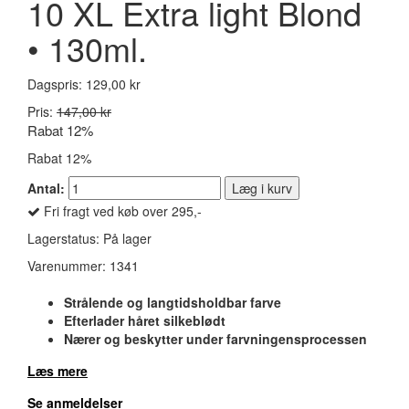
10 XL Extra light Blond
• 130ml.
Dagspris:
129,00 kr
Pris:
147,00 kr
Rabat 12%
Rabat 12%
Antal:
Læg i kurv
Fri fragt ved køb over 295,-
Lagerstatus:
På lager
Varenummer:
1341
Strålende og langtidsholdbar farve
Efterlader håret silkeblødt
Nærer og beskytter under farvningensprocessen
Læs mere
Se anmeldelser