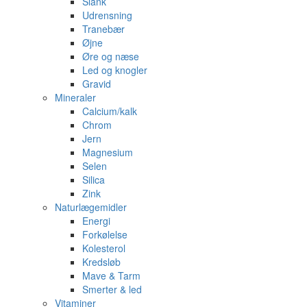
Slank
Udrensning
Tranebær
Øjne
Øre og næse
Led og knogler
Gravid
Mineraler
Calcium/kalk
Chrom
Jern
Magnesium
Selen
Silica
Zink
Naturlægemidler
Energi
Forkølelse
Kolesterol
Kredsløb
Mave & Tarm
Smerter & led
Vitaminer