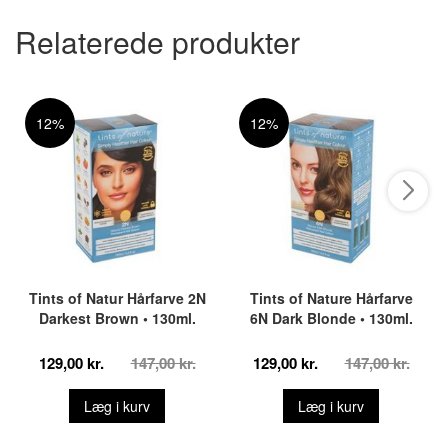
Relaterede produkter
12%
12%
Tints of Natur Hårfarve 2N
Tints of Nature Hårfarve
Darkest Brown • 130ml.
6N Dark Blonde • 130ml.
129,00 kr.
147,00 kr.
129,00 kr.
147,00 kr.
Læg i kurv
Læg i kurv