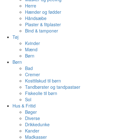
Herre
Hænder og fødder
Håndsæbe
Plaster & fitplaster
Bind & tamponer
Tøj
Kvinder
Mænd
Børn
Børn
Bad
Cremer
Kosttilskud til børn
Tandbørster og tandpastaer
Fiskeolie til børn
Sol
Hus & Fritid
Bøger
Diverse
Drikkedunke
Kander
Madkasser