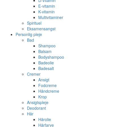
D-Vitamin
E-vitamin
K-vitamin
Multivitaminer
Spirituel
Eksamensangst
Personlig pleje
Bad
Shampoo
Balsam
Bodyshampoo
Badeolie
Badesalt
Cremer
Ansigt
Fodcreme
Håndcreme
Krop
Ansigtspleje
Deodorant
Hår
Hårolie
Hårfarve