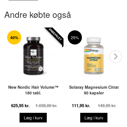
Andre købte også
ANBEFALET
40%
25%
New Nordic Hair Volume™
Solaray Magnesium Citrat
180 tabl.
90 kapsler
625,95 kr.
1.038,00 kr.
111,95 kr.
149,95 kr.
Læg i kurv
Læg i kurv