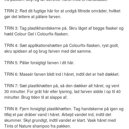
TRIN 2: Red dit fugtige hår for at undgå filtrede områder, hvilket
gør det lettere at påføre farven.
TRIN 3: Tag plastikhandskerne på. Skru låget af begge flasker og
hæld Colour Gel i Colourfix-flasken.
TRIN 4: Sæt applikationshætten på Colourfix-flasken, ryst godt,
skru spidsen af og brug farven med det samme.
TRIN 5: Påfør forsigtigt farven i dit hår.
TRIN 6: Massér farven blidt ind i håret, indtil det er helt dækket.
TRIN 7: Sæt plastikhætten på, så den dækker alt håret, og vent
30 minutter. For gråt hår eller lysning, lad farven sidde i op til 40
minutter. Brug tiden til at slappe af.
TRIN 8: Fjern forsigtigt plastikhætten. Tag handskerne på igen og
tilføj et par dråber vand i håret. Arbejd vandet ind, indtil det
skummer. Skyl grundigt, indtil vandet er klart. Vask håret med
Tints of Nature shampoo fra pakken.