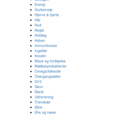
Energi
Gurkemeje
Hjerne & hjerte
Hår
Hud
Negle
Hvidløg
Hyben
Immunforsvar
Ingefær
Kreatin
Mave og fordøjelse
Mælkesyrebakterier
Omega/fiskeolie
Overgangsalder
Q10
Søvn
Slank
Udrensning
Tranebær
Øjne
Øre og næse