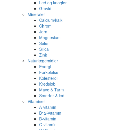
Led og knogler
Gravid
Mineraler
Calcium/kalk
Chrom
Jern
Magnesium
Selen
Silica
Zink
Naturlægemidler
Energi
Forkølelse
Kolesterol
Kredsløb
Mave & Tarm
Smerter & led
Vitaminer
A-vitamin
B12-Vitamin
B-vitamin
C-vitamin