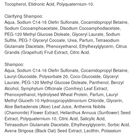
Tocopherol, Etidronic Acid, Polyquaternium-10.
Clarifying Shampoo:
Aqua, Sodium C14-16 Olefin Sulfonate, Cocamidopropyl Betaine,
Sodium Cocoamphoacetate, Disodium Cocoamphodiacetate,
PEG-120 Methyl Glucose Dioleate, Glyceryl Laurate, Sodium
Sulfite, PEG-7 Glyceryl Cocoate, Urea, Parfum, Tetrasodium
Glutamate Diacetate, Phenoxyethanol, Ethylhexylglycerin, Citrus
Grandis (Grapefruit) Fruit Extract, Citric Acid.
Shampoo:
Aqua, Sodium C14-16 Olefin Sulfonate, Cocamidopropyl Betaine,
Lauryl-Glucoside, Polysorbate 20, Coco-Glucoside, Glyceryl
Laurate, PEG-120 Methyl Glucose Dioleate, Panthenol, Benzyl
Alcohol, Symphytum Officinale (Comfrey) Leaf Extract,
Phenoxyethanol, Hydrolysed Wheat Protein, Parfum, Lauryl
Methyl Gluceth-10 Hydroxypropyldimonium Chloride, Glycerin,
Aloe Barbadensis (Aloe) Leaf Juice, Anthemis Nobilis
(Chamomile) Flower Extract, Helianthus Annuus (Sunflower) Seed
Extract, Polyquaternium-10, Citric Acid, Salicylic Acid,
Tetrasodium Glutamate Diacetate, Ethylhexylglycerin, Sorbic Acid,
Avena Strigosa (Black Oat) Seed Extract, Lecithin, Potassium