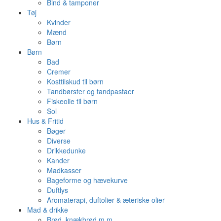
Bind & tamponer
Tøj
Kvinder
Mænd
Børn
Børn
Bad
Cremer
Kosttilskud til børn
Tandbørster og tandpastaer
Fiskeolie til børn
Sol
Hus & Fritid
Bøger
Diverse
Drikkedunke
Kander
Madkasser
Bageforme og hævekurve
Duftlys
Aromaterapi, duftolier & æteriske olier
Mad & drikke
Brød, knækbrød m.m.