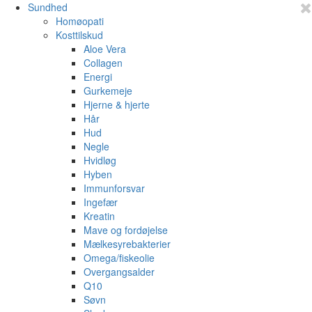
Sundhed
Homøopati
Kosttilskud
Aloe Vera
Collagen
Energi
Gurkemeje
Hjerne & hjerte
Hår
Hud
Negle
Hvidløg
Hyben
Immunforsvar
Ingefær
Kreatin
Mave og fordøjelse
Mælkesyrebakterier
Omega/fiskeolie
Overgangsalder
Q10
Søvn