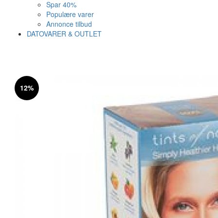
Spar 40%
Populære varer
Annonce tilbud
DATOVARER & OUTLET
Varen er nu i kurven ✔
Vi anbefaler dig disse
12%
SE KURV
LUK
10%