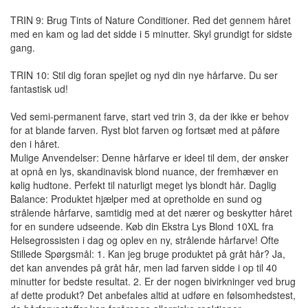
TRIN 9: Brug Tints of Nature Conditioner. Red det gennem håret
med en kam og lad det sidde i 5 minutter. Skyl grundigt for sidste
gang.
TRIN 10: Stil dig foran spejlet og nyd din nye hårfarve. Du ser
fantastisk ud!
Ved semi-permanent farve, start ved trin 3, da der ikke er behov
for at blande farven. Ryst blot farven og fortsæt med at påføre
den i håret.
Mulige Anvendelser: Denne hårfarve er ideel til dem, der ønsker
at opnå en lys, skandinavisk blond nuance, der fremhæver en
kølig hudtone. Perfekt til naturligt meget lys blondt hår. Daglig
Balance: Produktet hjælper med at opretholde en sund og
strålende hårfarve, samtidig med at det nærer og beskytter håret
for en sundere udseende. Køb din Ekstra Lys Blond 10XL fra
Helsegrossisten i dag og oplev en ny, strålende hårfarve! Ofte
Stillede Spørgsmål: 1. Kan jeg bruge produktet på gråt hår? Ja,
det kan anvendes på gråt hår, men lad farven sidde i op til 40
minutter for bedste resultat. 2. Er der nogen bivirkninger ved brug
af dette produkt? Det anbefales altid at udføre en følsomhedstest,