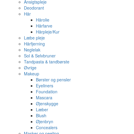
Ansigtspleje
Deodorant
Hår
Hårolie
Hårfarve
Hårpleje/Kur
Læbe pleje
Hårfjerning
Neglelak
Sol & Selvbruner
Tandpasta & tandbørste
Øvrige
Makeup
Børster og pensler
Eyeliners
Foundation
Mascara
Øjenskygge
Læber
Blush
Øjenbryn
Concealers
Masker og peeling