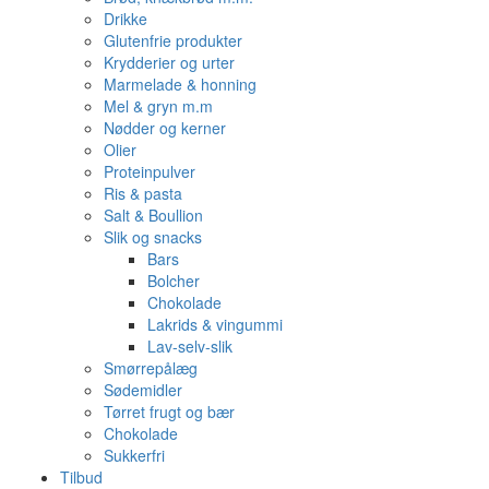
Drikke
Glutenfrie produkter
Krydderier og urter
Marmelade & honning
Mel & gryn m.m
Nødder og kerner
Olier
Proteinpulver
Ris & pasta
Salt & Boullion
Slik og snacks
Bars
Bolcher
Chokolade
Lakrids & vingummi
Lav-selv-slik
Smørrepålæg
Sødemidler
Tørret frugt og bær
Chokolade
Sukkerfri
Tilbud