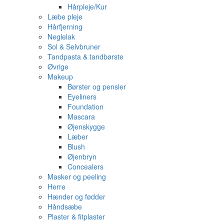
Hårpleje/Kur
Læbe pleje
Hårfjerning
Neglelak
Sol & Selvbruner
Tandpasta & tandbørste
Øvrige
Makeup
Børster og pensler
Eyeliners
Foundation
Mascara
Øjenskygge
Læber
Blush
Øjenbryn
Concealers
Masker og peeling
Herre
Hænder og fødder
Håndsæbe
Plaster & fitplaster