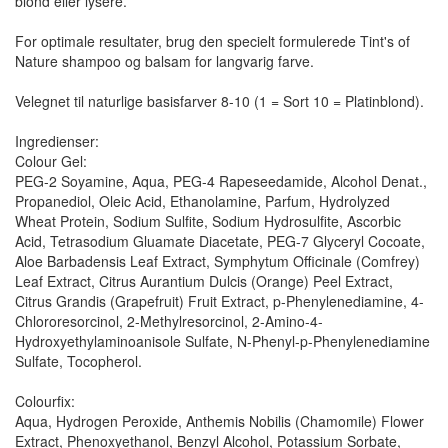
blond eller lysere.
For optimale resultater, brug den specielt formulerede Tint's of
Nature shampoo og balsam for langvarig farve.
Velegnet til naturlige basisfarver 8-10 (1 = Sort 10 = Platinblond).
Ingredienser:
Colour Gel:
PEG-2 Soyamine, Aqua, PEG-4 Rapeseedamide, Alcohol Denat.,
Propanediol, Oleic Acid, Ethanolamine, Parfum, Hydrolyzed
Wheat Protein, Sodium Sulfite, Sodium Hydrosulfite, Ascorbic
Acid, Tetrasodium Gluamate Diacetate, PEG-7 Glyceryl Cocoate,
Aloe Barbadensis Leaf Extract, Symphytum Officinale (Comfrey)
Leaf Extract, Citrus Aurantium Dulcis (Orange) Peel Extract,
Citrus Grandis (Grapefruit) Fruit Extract, p-Phenylenediamine, 4-
Chlororesorcinol, 2-Methylresorcinol, 2-Amino-4-
Hydroxyethylaminoanisole Sulfate, N-Phenyl-p-Phenylenediamine
Sulfate, Tocopherol.
Colourfix:
Aqua, Hydrogen Peroxide, Anthemis Nobilis (Chamomile) Flower
Extract, Phenoxyethanol, Benzyl Alcohol, Potassium Sorbate,