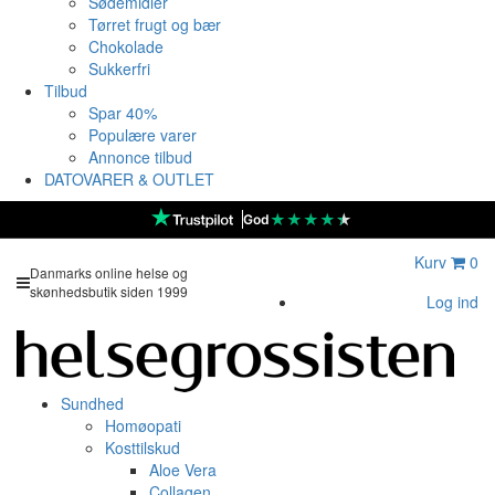
Sødemidler
Tørret frugt og bær
Chokolade
Sukkerfri
Tilbud
Spar 40%
Populære varer
Annonce tilbud
DATOVARER & OUTLET
★
★
★
★
★
God
Kurv
0
Danmarks online helse og
skønhedsbutik siden 1999
Log ind
Sundhed
Homøopati
Kosttilskud
Aloe Vera
Collagen