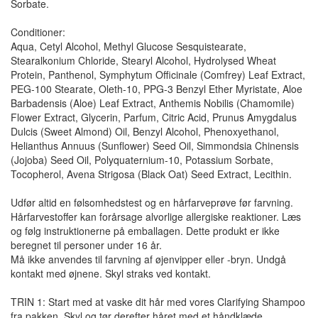
Sorbate.
Conditioner:
Aqua, Cetyl Alcohol, Methyl Glucose Sesquistearate,
Stearalkonium Chloride, Stearyl Alcohol, Hydrolysed Wheat
Protein, Panthenol, Symphytum Officinale (Comfrey) Leaf Extract,
PEG-100 Stearate, Oleth-10, PPG-3 Benzyl Ether Myristate, Aloe
Barbadensis (Aloe) Leaf Extract, Anthemis Nobilis (Chamomile)
Flower Extract, Glycerin, Parfum, Citric Acid, Prunus Amygdalus
Dulcis (Sweet Almond) Oil, Benzyl Alcohol, Phenoxyethanol,
Helianthus Annuus (Sunflower) Seed Oil, Simmondsia Chinensis
(Jojoba) Seed Oil, Polyquaternium-10, Potassium Sorbate,
Tocopherol, Avena Strigosa (Black Oat) Seed Extract, Lecithin.
Udfør altid en følsomhedstest og en hårfarveprøve før farvning.
Hårfarvestoffer kan forårsage alvorlige allergiske reaktioner. Læs
og følg instruktionerne på emballagen. Dette produkt er ikke
beregnet til personer under 16 år.
Må ikke anvendes til farvning af øjenvipper eller -bryn. Undgå
kontakt med øjnene. Skyl straks ved kontakt.
TRIN 1: Start med at vaske dit hår med vores Clarifying Shampoo
fra pakken. Skyl og tør derefter håret med et håndklæde.