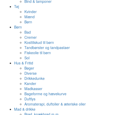
Bind & tamponer
Tøj
Kvinder
Mænd
Børn
Børn
Bad
Cremer
Kosttilskud til børn
Tandbørster og tandpastaer
Fiskeolie til børn
Sol
Hus & Fritid
Bøger
Diverse
Drikkedunke
Kander
Madkasser
Bageforme og hævekurve
Duftlys
Aromaterapi, duftolier & æteriske olier
Mad & drikke
Brød, knækbrød m.m.