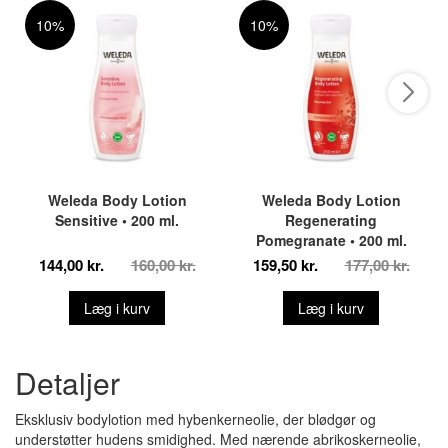
10%
10%
Weleda Body Lotion
Weleda Body Lotion
Sensitive • 200 ml.
Regenerating
Pomegranate • 200 ml.
144,00 kr.
160,00 kr.
159,50 kr.
177,00 kr.
Læg i kurv
Læg i kurv
Detaljer
Eksklusiv bodylotion med hybenkerneolie, der blødgør og
understøtter hudens smidighed. Med nærende abrikoskerneolie,