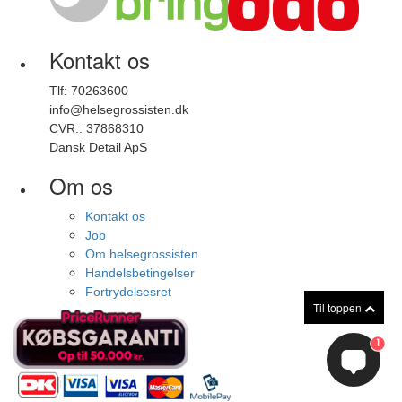
Kontakt os
Tlf: 70263600
info@helsegrossisten.dk
CVR.: 37868310
Dansk Detail ApS
Om os
Kontakt os
Job
Om helsegrossisten
Handelsbetingelser
Fortrydelsesret
Til toppen
1