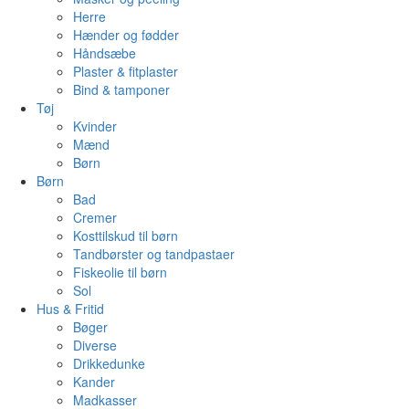
Herre
Hænder og fødder
Håndsæbe
Plaster & fitplaster
Bind & tamponer
Tøj
Kvinder
Mænd
Børn
Børn
Bad
Cremer
Kosttilskud til børn
Tandbørster og tandpastaer
Fiskeolie til børn
Sol
Hus & Fritid
Bøger
Diverse
Drikkedunke
Kander
Madkasser