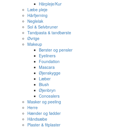
Hårpleje/Kur
Læbe pleje
Hårfjerning
Neglelak
Sol & Selvbruner
Tandpasta & tandbørste
Øvrige
Makeup
Børster og pensler
Eyeliners
Foundation
Mascara
Øjenskygge
Læber
Blush
Øjenbryn
Concealers
Masker og peeling
Herre
Hænder og fødder
Håndsæbe
Plaster & fitplaster