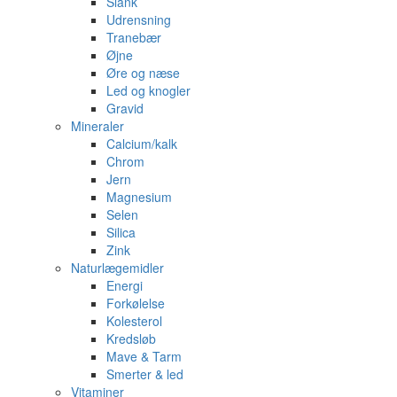
Slank
Udrensning
Tranebær
Øjne
Øre og næse
Led og knogler
Gravid
Mineraler
Calcium/kalk
Chrom
Jern
Magnesium
Selen
Silica
Zink
Naturlægemidler
Energi
Forkølelse
Kolesterol
Kredsløb
Mave & Tarm
Smerter & led
Vitaminer