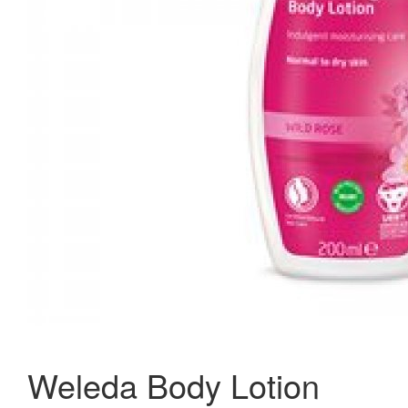
Annemarie Börlind Body Butter Ltd. Edition System
Absolute 250ml.
134,95 kr.
189,95 kr.
Læg i kurv
Weleda Body Lotion