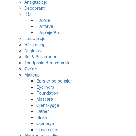
Ansigtspleje
Deodorant
Hår
Hårolie
Hårfarve
Hårpleje/Kur
Læbe pleje
Hårfjerning
Neglelak
Sol & Selvbruner
Tandpasta & tandbørste
Øvrige
Makeup
Børster og pensler
Eyeliners
Foundation
Mascara
Øjenskygge
Læber
Blush
Øjenbryn
Concealers
Masker og peeling