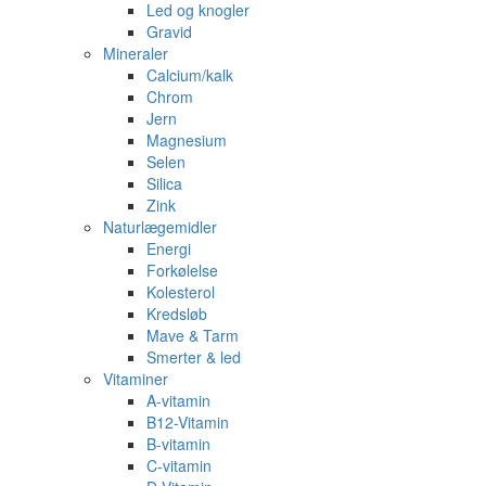
Led og knogler
Gravid
Mineraler
Calcium/kalk
Chrom
Jern
Magnesium
Selen
Silica
Zink
Naturlægemidler
Energi
Forkølelse
Kolesterol
Kredsløb
Mave & Tarm
Smerter & led
Vitaminer
A-vitamin
B12-Vitamin
B-vitamin
C-vitamin