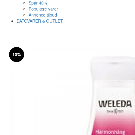
Spar 40%
Populære varer
Annonce tilbud
DATOVARER & OUTLET
Varen er nu i kurven ✔
Vi anbefaler dig disse
10%
SE KURV
LUK
29%