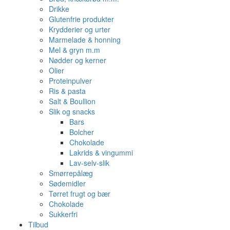
Drikke
Glutenfrie produkter
Krydderier og urter
Marmelade & honning
Mel & gryn m.m
Nødder og kerner
Olier
Proteinpulver
Ris & pasta
Salt & Boullion
Slik og snacks
Bars
Bolcher
Chokolade
Lakrids & vingummi
Lav-selv-slik
Smørrepålæg
Sødemidler
Tørret frugt og bær
Chokolade
Sukkerfri
Tilbud