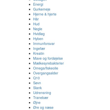
Energi
Gurkemeje
Hjerne & hjerte
Hår
Hud
Negle
Hvidløg
Hyben
Immunforsvar
Ingefær
Kreatin
Mave og fordøjelse
Mælkesyrebakterier
Omega/fiskeolie
Overgangsalder
Q10
Søvn
Slank
Udrensning
Tranebær
Øjne
Øre og næse