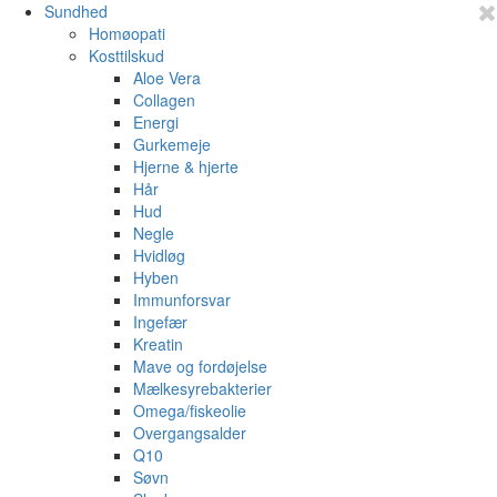
Sundhed
Homøopati
Kosttilskud
Aloe Vera
Collagen
Energi
Gurkemeje
Hjerne & hjerte
Hår
Hud
Negle
Hvidløg
Hyben
Immunforsvar
Ingefær
Kreatin
Mave og fordøjelse
Mælkesyrebakterier
Omega/fiskeolie
Overgangsalder
Q10
Søvn