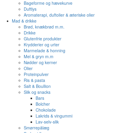
Bageforme og hævekurve
Duftlys
Aromaterapi, duftolier & æteriske olier
Mad & drikke
Brød, knækbrød m.m.
Drikke
Glutenfrie produkter
Krydderier og urter
Marmelade & honning
Mel & gryn m.m
Nødder og kerner
Olier
Proteinpulver
Ris & pasta
Salt & Boullion
Slik og snacks
Bars
Bolcher
Chokolade
Lakrids & vingummi
Lav-selv-slik
Smørrepålæg