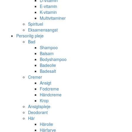
D-Vitamin
E-vitamin
K-vitamin
Multivitaminer
Spirituel
Eksamensangst
Personlig pleje
Bad
Shampoo
Balsam
Bodyshampoo
Badeolie
Badesalt
Cremer
Ansigt
Fodcreme
Håndcreme
Krop
Ansigtspleje
Deodorant
Hår
Hårolie
Hårfarve