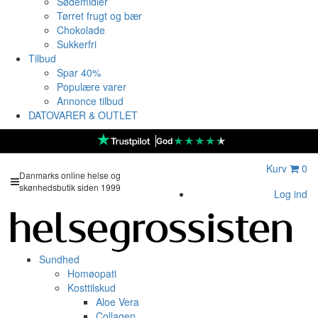
Sødemidler
Tørret frugt og bær
Chokolade
Sukkerfri
Tilbud
Spar 40%
Populære varer
Annonce tilbud
DATOVARER & OUTLET
★
★
★
★
★
God
Kurv
0
Danmarks online helse og
skønhedsbutik siden 1999
Log ind
Sundhed
Homøopati
Kosttilskud
Aloe Vera
Collagen