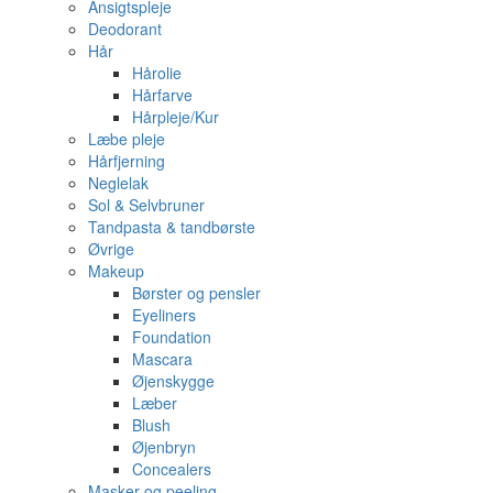
Ansigtspleje
Deodorant
Hår
Hårolie
Hårfarve
Hårpleje/Kur
Læbe pleje
Hårfjerning
Neglelak
Sol & Selvbruner
Tandpasta & tandbørste
Øvrige
Makeup
Børster og pensler
Eyeliners
Foundation
Mascara
Øjenskygge
Læber
Blush
Øjenbryn
Concealers
Masker og peeling