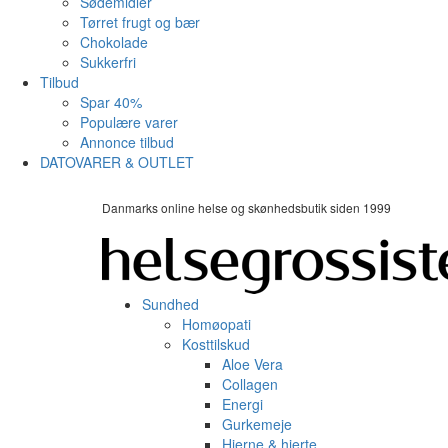
Sødemidler
Tørret frugt og bær
Chokolade
Sukkerfri
Tilbud
Spar 40%
Populære varer
Annonce tilbud
DATOVARER & OUTLET
Danmarks online helse og skønhedsbutik siden 1999
Sundhed
Homøopati
Kosttilskud
Aloe Vera
Collagen
Energi
Gurkemeje
Hjerne & hjerte