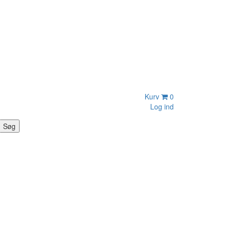
Kurv
0
Log ind
Søg