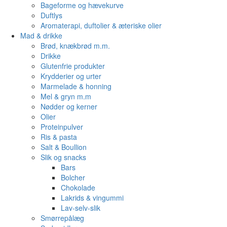
Bageforme og hævekurve
Duftlys
Aromaterapi, duftolier & æteriske olier
Mad & drikke
Brød, knækbrød m.m.
Drikke
Glutenfrie produkter
Krydderier og urter
Marmelade & honning
Mel & gryn m.m
Nødder og kerner
Olier
Proteinpulver
Ris & pasta
Salt & Boullion
Slik og snacks
Bars
Bolcher
Chokolade
Lakrids & vingummi
Lav-selv-slik
Smørrepålæg