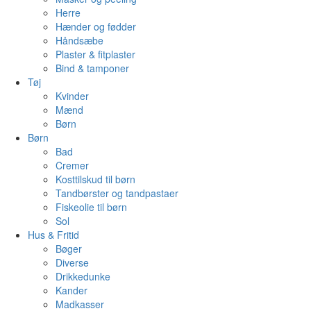
Herre
Hænder og fødder
Håndsæbe
Plaster & fitplaster
Bind & tamponer
Tøj
Kvinder
Mænd
Børn
Børn
Bad
Cremer
Kosttilskud til børn
Tandbørster og tandpastaer
Fiskeolie til børn
Sol
Hus & Fritid
Bøger
Diverse
Drikkedunke
Kander
Madkasser