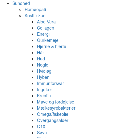
Sundhed
Homøopati
Kosttilskud
Aloe Vera
Collagen
Energi
Gurkemeje
Hjerne & hjerte
Hår
Hud
Negle
Hvidløg
Hyben
Immunforsvar
Ingefær
Kreatin
Mave og fordøjelse
Mælkesyrebakterier
Omega/fiskeolie
Overgangsalder
Q10
Søvn