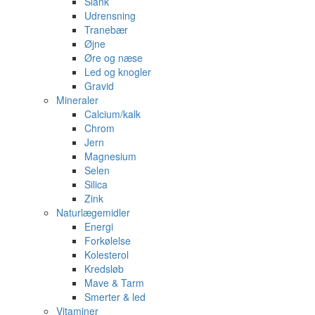
Slank
Udrensning
Tranebær
Øjne
Øre og næse
Led og knogler
Gravid
Mineraler
Calcium/kalk
Chrom
Jern
Magnesium
Selen
Silica
Zink
Naturlægemidler
Energi
Forkølelse
Kolesterol
Kredsløb
Mave & Tarm
Smerter & led
Vitaminer