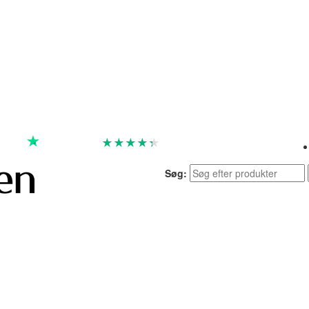
★
★
★
★
★
God
4.4 baseret på 7.259 anmeldelser
Søg: