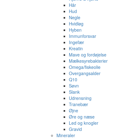
Hår
Hud
Negle
Hvidløg
Hyben
Immunforsvar
Ingefær
Kreatin
Mave og fordøjelse
Mælkesyrebakterier
Omega/fiskeolie
Overgangsalder
Q10
Søvn
Slank
Udrensning
Tranebær
Øjne
Øre og næse
Led og knogler
Gravid
Mineraler