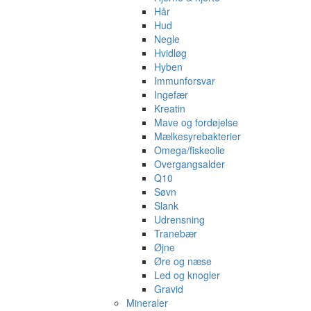
Hår
Hud
Negle
Hvidløg
Hyben
Immunforsvar
Ingefær
Kreatin
Mave og fordøjelse
Mælkesyrebakterier
Omega/fiskeolie
Overgangsalder
Q10
Søvn
Slank
Udrensning
Tranebær
Øjne
Øre og næse
Led og knogler
Gravid
Mineraler