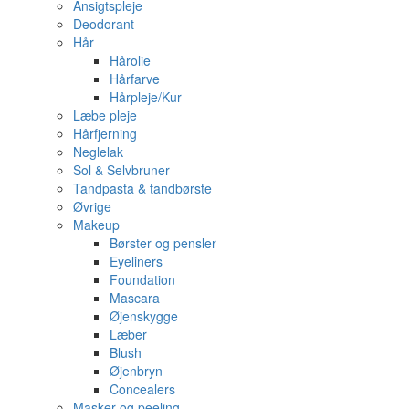
Ansigtspleje
Deodorant
Hår
Hårolie
Hårfarve
Hårpleje/Kur
Læbe pleje
Hårfjerning
Neglelak
Sol & Selvbruner
Tandpasta & tandbørste
Øvrige
Makeup
Børster og pensler
Eyeliners
Foundation
Mascara
Øjenskygge
Læber
Blush
Øjenbryn
Concealers
Masker og peeling