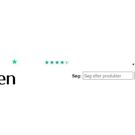
★
★
★
★
★
God
4.4 baseret på 7.259 anmeldelser
Søg: