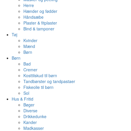
Herre
Hænder og fødder
Håndsæbe
Plaster & fitplaster
Bind & tamponer
Tøj
Kvinder
Mænd
Børn
Børn
Bad
Cremer
Kosttilskud til børn
Tandbørster og tandpastaer
Fiskeolie til børn
Sol
Hus & Fritid
Bøger
Diverse
Drikkedunke
Kander
Madkasser