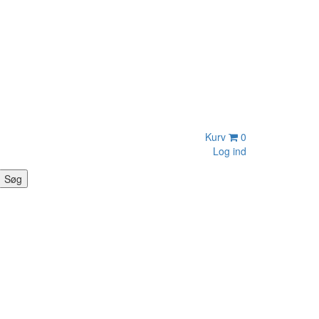
Kurv
0
Log ind
Søg