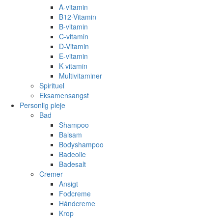
A-vitamin
B12-Vitamin
B-vitamin
C-vitamin
D-Vitamin
E-vitamin
K-vitamin
Multivitaminer
Spirituel
Eksamensangst
Personlig pleje
Bad
Shampoo
Balsam
Bodyshampoo
Badeolie
Badesalt
Cremer
Ansigt
Fodcreme
Håndcreme
Krop