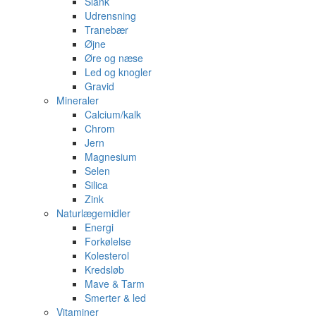
Slank
Udrensning
Tranebær
Øjne
Øre og næse
Led og knogler
Gravid
Mineraler
Calcium/kalk
Chrom
Jern
Magnesium
Selen
Silica
Zink
Naturlægemidler
Energi
Forkølelse
Kolesterol
Kredsløb
Mave & Tarm
Smerter & led
Vitaminer