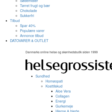
Sødemidler
Tørret frugt og bær
Chokolade
Sukkerfri
Tilbud
Spar 40%
Populære varer
Annonce tilbud
DATOVARER & OUTLET
Danmarks online helse og skønhedsbutik siden 1999
Sundhed
Homøopati
Kosttilskud
Aloe Vera
Collagen
Energi
Gurkemeje
Hjerne & hjerte