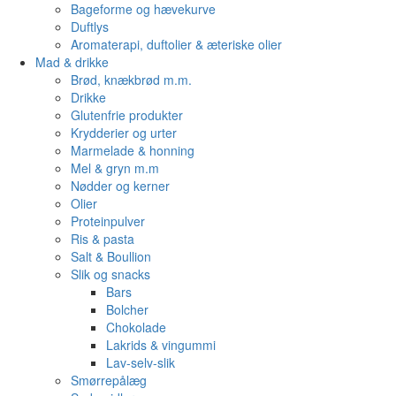
Bageforme og hævekurve
Duftlys
Aromaterapi, duftolier & æteriske olier
Mad & drikke
Brød, knækbrød m.m.
Drikke
Glutenfrie produkter
Krydderier og urter
Marmelade & honning
Mel & gryn m.m
Nødder og kerner
Olier
Proteinpulver
Ris & pasta
Salt & Boullion
Slik og snacks
Bars
Bolcher
Chokolade
Lakrids & vingummi
Lav-selv-slik
Smørrepålæg