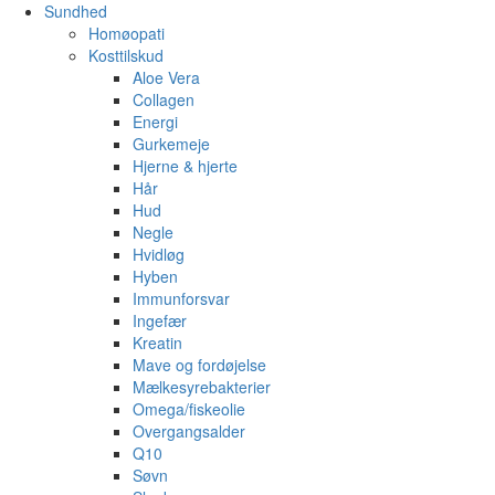
Sundhed
Homøopati
Kosttilskud
Aloe Vera
Collagen
Energi
Gurkemeje
Hjerne & hjerte
Hår
Hud
Negle
Hvidløg
Hyben
Immunforsvar
Ingefær
Kreatin
Mave og fordøjelse
Mælkesyrebakterier
Omega/fiskeolie
Overgangsalder
Q10
Søvn