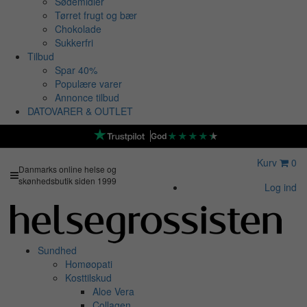
Sødemidler
Tørret frugt og bær
Chokolade
Sukkerfri
Tilbud
Spar 40%
Populære varer
Annonce tilbud
DATOVARER & OUTLET
★
★
★
★
★
God
Kurv
0
Danmarks online helse og
skønhedsbutik siden 1999
Log ind
Sundhed
Homøopati
Kosttilskud
Aloe Vera
Collagen