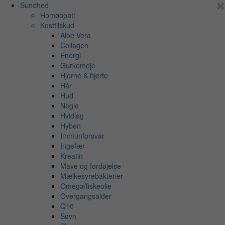
Sundhed
Homøopati
Kosttilskud
Aloe Vera
Collagen
Energi
Gurkemeje
Hjerne & hjerte
Hår
Hud
Negle
Hvidløg
Hyben
Immunforsvar
Ingefær
Kreatin
Mave og fordøjelse
Mælkesyrebakterier
Omega/fiskeolie
Overgangsalder
Q10
Søvn