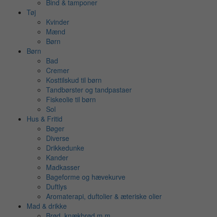
Bind & tamponer
Tøj
Kvinder
Mænd
Børn
Børn
Bad
Cremer
Kosttilskud til børn
Tandbørster og tandpastaer
Fiskeolie til børn
Sol
Hus & Fritid
Bøger
Diverse
Drikkedunke
Kander
Madkasser
Bageforme og hævekurve
Duftlys
Aromaterapi, duftolier & æteriske olier
Mad & drikke
Brød, knækbrød m.m.