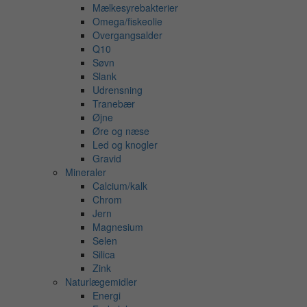
Mælkesyrebakterier
Omega/fiskeolie
Overgangsalder
Q10
Søvn
Slank
Udrensning
Tranebær
Øjne
Øre og næse
Led og knogler
Gravid
Mineraler
Calcium/kalk
Chrom
Jern
Magnesium
Selen
Silica
Zink
Naturlægemidler
Energi