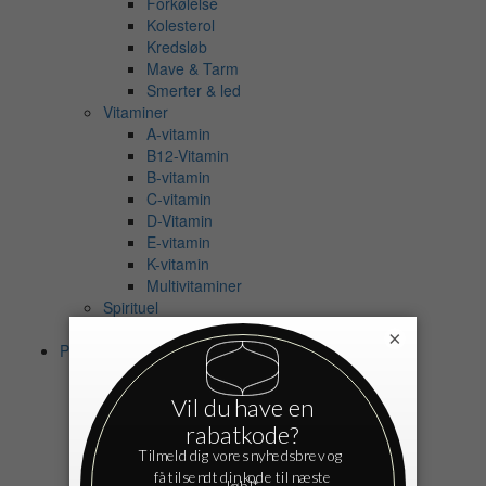
Forkølelse
Kolesterol
Kredsløb
Mave & Tarm
Smerter & led
Vitaminer
A-vitamin
B12-Vitamin
B-vitamin
C-vitamin
D-Vitamin
E-vitamin
K-vitamin
Multivitaminer
Spirituel
Eksamensangst
×
Personlig pleje
Bad
Shampoo
Balsam
Bodyshampoo
Badeolie
Badesalt