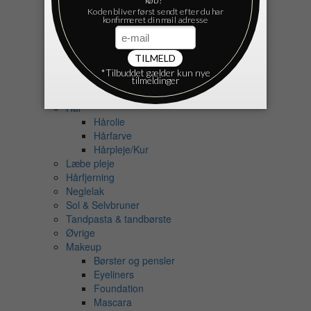
Cremer
Ansigt
Fodcreme
Håndcreme
Krop
Ansigtspleje
Deodorant
Hår
Hårolie
Hårfarve
Hårpleje/Kur
Læbe pleje
Hårfjerning
Neglelak
Sol & Selvbruner
Tandpasta & tandbørste
Øvrige
Makeup
Børster og pensler
Eyeliners
Foundation
Mascara