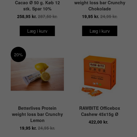
Cacao Ø 50 g. Køb 12
weight loss bar Crunchy
stk. Spar 10%
Chokolade
258,95 kr.
287,50 kr.
19,95 kr.
24,95 kr.
Læg i kurv
Læg i kurv
20%
Betterlives Protein
RAWBITE Officebox
weight loss bar Crunchy
Cashew 45x15g Ø
Lemon
422,00 kr.
19,95 kr.
24,95 kr.