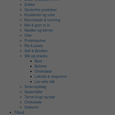
Drikke
Glutenfrie produkter
Krydderier og urter
Marmelade & honning
Mel & gryn m.m
Nødder og kerner
Olier
Proteinpulver
Ris & pasta
Salt & Boullion
Slik og snacks
Bars
Bolcher
Chokolade
Lakrids & vingummi
Lav-selv-slik
Smørrepålæg
Sødemidler
Tørret frugt og bær
Chokolade
Sukkerfri
Tilbud