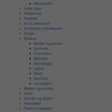
Hårpleje/Kur
Læbe pleje
Hårfjerning
Neglelak
Sol & Selvbruner
Tandpasta & tandbørste
Øvrige
Makeup
Børster og pensler
Eyeliners
Foundation
Mascara
Øjenskygge
Læber
Blush
Øjenbryn
Concealers
Masker og peeling
Herre
Hænder og fødder
Håndsæbe
Plaster & fitplaster