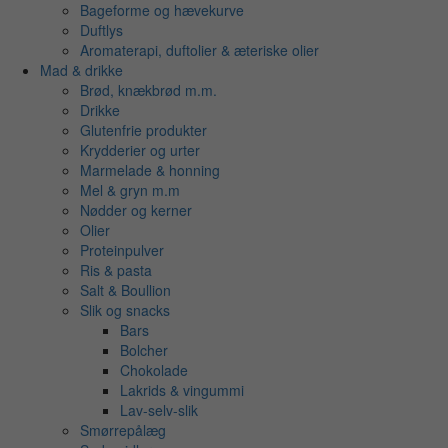
Bageforme og hævekurve
Duftlys
Aromaterapi, duftolier & æteriske olier
Mad & drikke
Brød, knækbrød m.m.
Drikke
Glutenfrie produkter
Krydderier og urter
Marmelade & honning
Mel & gryn m.m
Nødder og kerner
Olier
Proteinpulver
Ris & pasta
Salt & Boullion
Slik og snacks
Bars
Bolcher
Chokolade
Lakrids & vingummi
Lav-selv-slik
Smørrepålæg