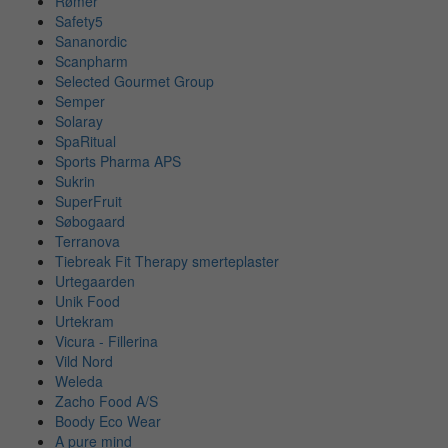
Rømer
Safety5
Sananordic
Scanpharm
Selected Gourmet Group
Semper
Solaray
SpaRitual
Sports Pharma APS
Sukrin
SuperFruit
Søbogaard
Terranova
Tiebreak Fit Therapy smerteplaster
Urtegaarden
Unik Food
Urtekram
Vicura - Fillerina
Vild Nord
Weleda
Zacho Food A/S
Boody Eco Wear
A pure mind