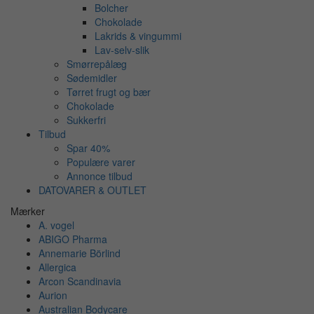
Bolcher
Chokolade
Lakrids & vingummi
Lav-selv-slik
Smørrepålæg
Sødemidler
Tørret frugt og bær
Chokolade
Sukkerfri
Tilbud
Spar 40%
Populære varer
Annonce tilbud
DATOVARER & OUTLET
Mærker
A. vogel
ABIGO Pharma
Annemarie Börlind
Allergica
Arcon Scandinavia
Aurion
Australian Bodycare