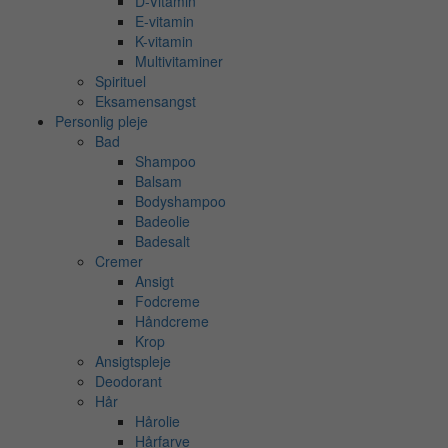
D-Vitamin
E-vitamin
K-vitamin
Multivitaminer
Spirituel
Eksamensangst
Personlig pleje
Bad
Shampoo
Balsam
Bodyshampoo
Badeolie
Badesalt
Cremer
Ansigt
Fodcreme
Håndcreme
Krop
Ansigtspleje
Deodorant
Hår
Hårolie
Hårfarve