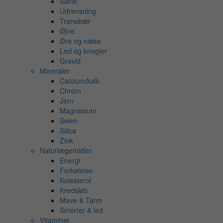
Slank
Udrensning
Tranebær
Øjne
Øre og næse
Led og knogler
Gravid
Mineraler
Calcium/kalk
Chrom
Jern
Magnesium
Selen
Silica
Zink
Naturlægemidler
Energi
Forkølelse
Kolesterol
Kredsløb
Mave & Tarm
Smerter & led
Vitaminer