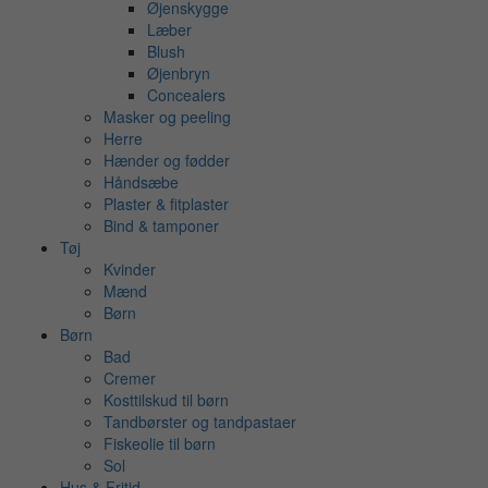
Øjenskygge
Læber
Blush
Øjenbryn
Concealers
Masker og peeling
Herre
Hænder og fødder
Håndsæbe
Plaster & fitplaster
Bind & tamponer
Tøj
Kvinder
Mænd
Børn
Børn
Bad
Cremer
Kosttilskud til børn
Tandbørster og tandpastaer
Fiskeolie til børn
Sol
Hus & Fritid