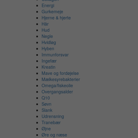
Energi
Gurkemeje
Hjerne & hjerte
Hår
Hud
Negle
Hvidløg
Hyben
Immunforsvar
Ingefær
Kreatin
Mave og fordøjelse
Mælkesyrebakterier
Omega/fiskeolie
Overgangsalder
Q10
Søvn
Slank
Udrensning
Tranebær
Øjne
Øre og næse