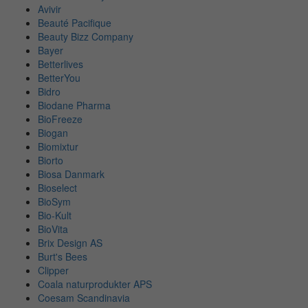
Avivir
Beauté Pacifique
Beauty Bizz Company
Bayer
Betterlives
BetterYou
Bidro
Biodane Pharma
BioFreeze
Biogan
Biomixtur
Biorto
Biosa Danmark
Bioselect
BioSym
Bio-Kult
BioVita
Brix Design AS
Burt's Bees
Clipper
Coala naturprodukter APS
Coesam Scandinavia