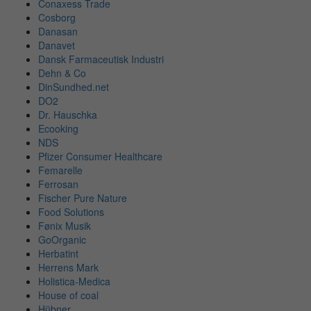
Conaxess Trade
Cosborg
Danasan
Danavet
Dansk Farmaceutisk Industri
Dehn & Co
DinSundhed.net
DO2
Dr. Hauschka
Ecooking
NDS
Pfizer Consumer Healthcare
Femarelle
Ferrosan
Fischer Pure Nature
Food Solutions
Fønix Musik
GoOrganic
Herbatint
Herrens Mark
Holistica-Medica
House of coal
Hübner