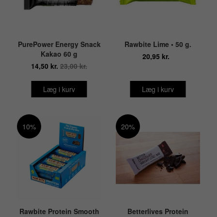
PurePower Energy Snack
Rawbite Lime • 50 g.
Kakao 60 g
20,95 kr.
14,50 kr.
23,00 kr.
Læg i kurv
Læg i kurv
10%
20%
Rawbite Protein Smooth
Betterlives Protein