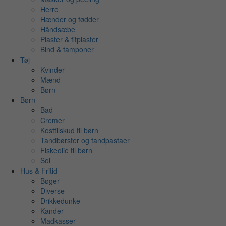
Herre
Hænder og fødder
Håndsæbe
Plaster & fitplaster
Bind & tamponer
Tøj
Kvinder
Mænd
Børn
Børn
Bad
Cremer
Kosttilskud til børn
Tandbørster og tandpastaer
Fiskeolie til børn
Sol
Hus & Fritid
Bøger
Diverse
Drikkedunke
Kander
Madkasser