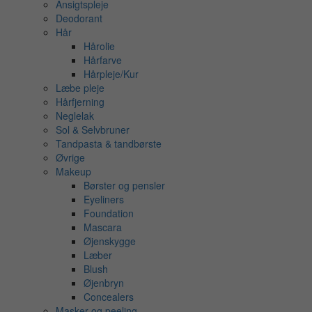
Ansigtspleje
Deodorant
Hår
Hårolie
Hårfarve
Hårpleje/Kur
Læbe pleje
Hårfjerning
Neglelak
Sol & Selvbruner
Tandpasta & tandbørste
Øvrige
Makeup
Børster og pensler
Eyeliners
Foundation
Mascara
Øjenskygge
Læber
Blush
Øjenbryn
Concealers
Masker og peeling