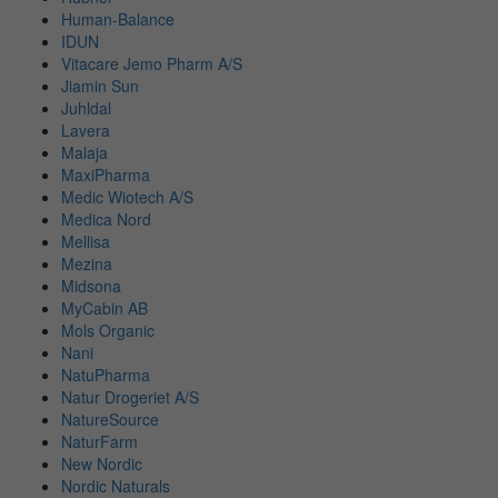
Human-Balance
IDUN
Vitacare Jemo Pharm A/S
Jiamin Sun
Juhldal
Lavera
Malaja
MaxiPharma
Medic Wiotech A/S
Medica Nord
Mellisa
Mezina
Midsona
MyCabin AB
Mols Organic
Nani
NatuPharma
Natur Drogeriet A/S
NatureSource
NaturFarm
New Nordic
Nordic Naturals