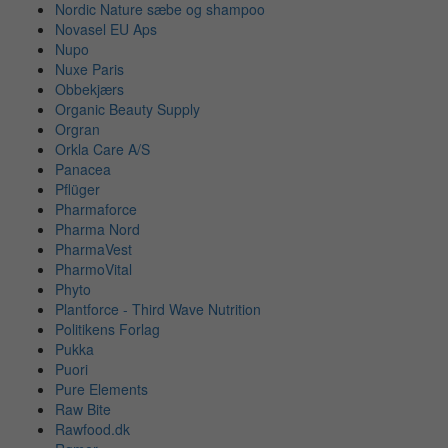
Nordic Nature sæbe og shampoo
Novasel EU Aps
Nupo
Nuxe Paris
Obbekjærs
Organic Beauty Supply
Orgran
Orkla Care A/S
Panacea
Pflüger
Pharmaforce
Pharma Nord
PharmaVest
PharmoVital
Phyto
Plantforce - Third Wave Nutrition
Politikens Forlag
Pukka
Puori
Pure Elements
Raw Bite
Rawfood.dk