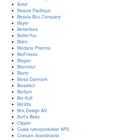
Avivir
Beauté Pacifique
Beauty Bizz Company
Bayer
Betterlives
BetterYou
Bidro
Biodane Pharma
BioFreeze
Biogan
Biomixtur
Biorto
Biosa Danmark
Bioselect
BioSym
Bio-Kult
BioVita
Brix Design AS
Burt's Bees
Clipper
Coala naturprodukter APS
Coesam Scandinavia