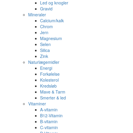
Led og knogler
Gravid
Mineraler
Calcium/kalk
Chrom
Jern
Magnesium
Selen
Silica
Zink
Naturlægemidler
Energi
Forkølelse
Kolesterol
Kredsløb
Mave & Tarm
Smerter & led
Vitaminer
A-vitamin
B12-Vitamin
B-vitamin
C-vitamin