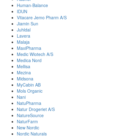
Human-Balance
IDUN
Vitacare Jemo Pharm A/S
Jiamin Sun
Juhldal
Lavera
Malaja
MaxiPharma
Medic Wiotech A/S
Medica Nord
Mellisa
Mezina
Midsona
MyCabin AB
Mols Organic
Nani
NatuPharma
Natur Drogeriet A/S
NatureSource
NaturFarm
New Nordic
Nordic Naturals