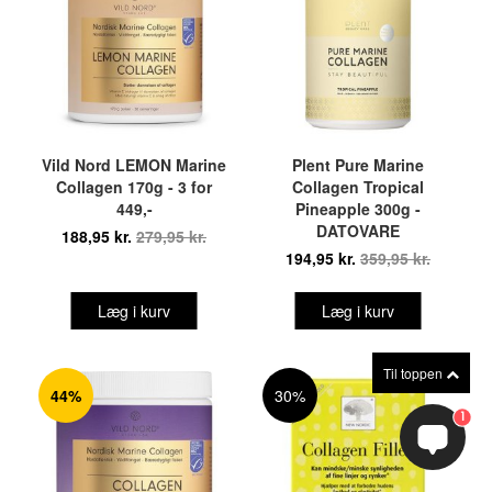
Vild Nord LEMON Marine
Plent Pure Marine
Collagen 170g - 3 for
Collagen Tropical
449,-
Pineapple 300g -
DATOVARE
188,95 kr.
279,95 kr.
194,95 kr.
359,95 kr.
Læg i kurv
Læg i kurv
Til toppen
44%
30%
1