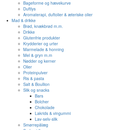
Bageforme og hævekurve
Duftlys
Aromaterapi, duftolier & æteriske olier
Mad & drikke
Brød, knækbrød m.m.
Drikke
Glutenfrie produkter
Krydderier og urter
Marmelade & honning
Mel & gryn m.m
Nødder og kerner
Olier
Proteinpulver
Ris & pasta
Salt & Boullion
Slik og snacks
Bars
Bolcher
Chokolade
Lakrids & vingummi
Lav-selv-slik
Smørrepålæg