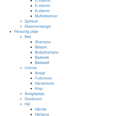
D-Vitamin
E-vitamin
K-vitamin
Multivitaminer
Spirituel
Eksamensangst
Personlig pleje
Bad
Shampoo
Balsam
Bodyshampoo
Badeolie
Badesalt
Cremer
Ansigt
Fodcreme
Håndcreme
Krop
Ansigtspleje
Deodorant
Hår
Hårolie
Hårfarve