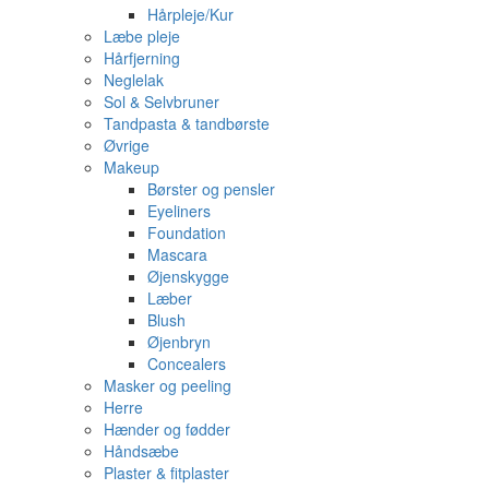
Hårpleje/Kur
Læbe pleje
Hårfjerning
Neglelak
Sol & Selvbruner
Tandpasta & tandbørste
Øvrige
Makeup
Børster og pensler
Eyeliners
Foundation
Mascara
Øjenskygge
Læber
Blush
Øjenbryn
Concealers
Masker og peeling
Herre
Hænder og fødder
Håndsæbe
Plaster & fitplaster