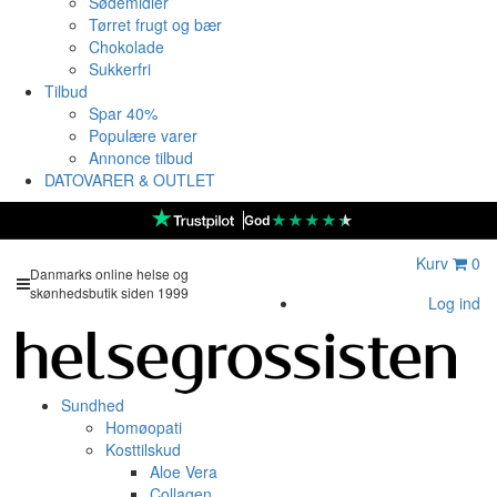
Sødemidler
Tørret frugt og bær
Chokolade
Sukkerfri
Tilbud
Spar 40%
Populære varer
Annonce tilbud
DATOVARER & OUTLET
★
★
★
★
★
God
Kurv
0
Danmarks online helse og
skønhedsbutik siden 1999
Log ind
Sundhed
Homøopati
Kosttilskud
Aloe Vera
Collagen