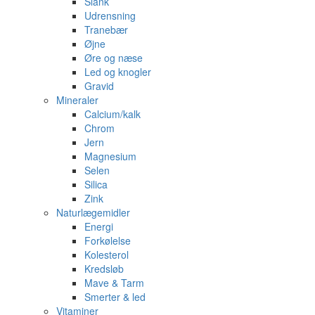
Slank
Udrensning
Tranebær
Øjne
Øre og næse
Led og knogler
Gravid
Mineraler
Calcium/kalk
Chrom
Jern
Magnesium
Selen
Silica
Zink
Naturlægemidler
Energi
Forkølelse
Kolesterol
Kredsløb
Mave & Tarm
Smerter & led
Vitaminer