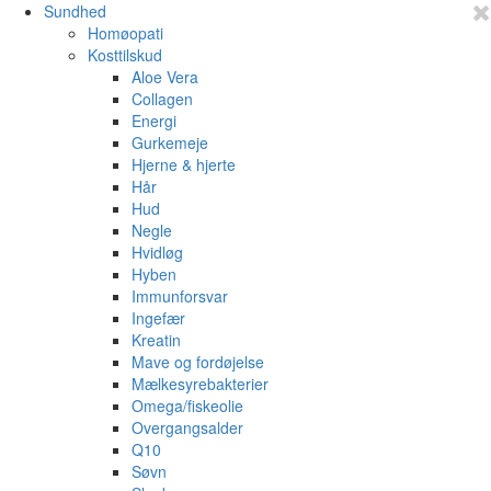
Sundhed
Homøopati
Kosttilskud
Aloe Vera
Collagen
Energi
Gurkemeje
Hjerne & hjerte
Hår
Hud
Negle
Hvidløg
Hyben
Immunforsvar
Ingefær
Kreatin
Mave og fordøjelse
Mælkesyrebakterier
Omega/fiskeolie
Overgangsalder
Q10
Søvn