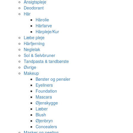
Ansigtspleje
Deodorant
Hår
Hårolie
Hårfarve
Hårpleje/Kur
Læbe pleje
Hårfjerning
Neglelak
Sol & Selvbruner
Tandpasta & tandbørste
Øvrige
Makeup
Børster og pensler
Eyeliners
Foundation
Mascara
Øjenskygge
Læber
Blush
Øjenbryn
Concealers
Masker og peeling