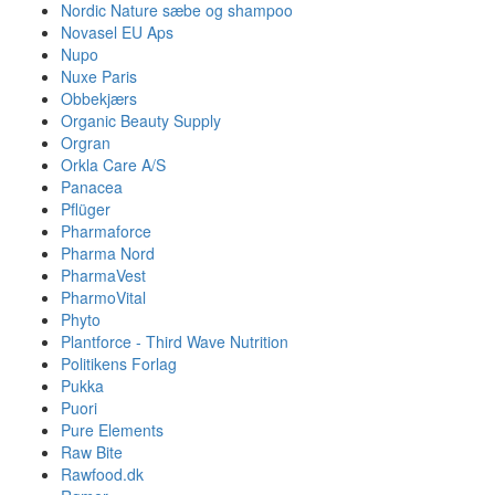
Nordic Nature sæbe og shampoo
Novasel EU Aps
Nupo
Nuxe Paris
Obbekjærs
Organic Beauty Supply
Orgran
Orkla Care A/S
Panacea
Pflüger
Pharmaforce
Pharma Nord
PharmaVest
PharmoVital
Phyto
Plantforce - Third Wave Nutrition
Politikens Forlag
Pukka
Puori
Pure Elements
Raw Bite
Rawfood.dk