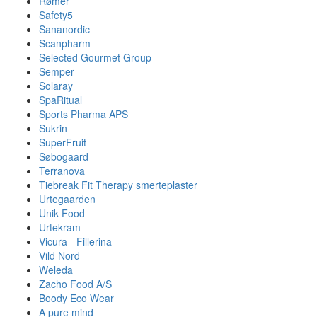
Rømer
Safety5
Sananordic
Scanpharm
Selected Gourmet Group
Semper
Solaray
SpaRitual
Sports Pharma APS
Sukrin
SuperFruit
Søbogaard
Terranova
Tiebreak Fit Therapy smerteplaster
Urtegaarden
Unik Food
Urtekram
Vicura - Fillerina
Vild Nord
Weleda
Zacho Food A/S
Boody Eco Wear
A pure mind