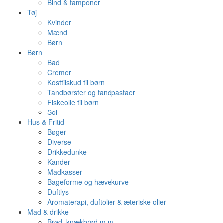
Bind & tamponer
Tøj
Kvinder
Mænd
Børn
Børn
Bad
Cremer
Kosttilskud til børn
Tandbørster og tandpastaer
Fiskeolie til børn
Sol
Hus & Fritid
Bøger
Diverse
Drikkedunke
Kander
Madkasser
Bageforme og hævekurve
Duftlys
Aromaterapi, duftolier & æteriske olier
Mad & drikke
Brød, knækbrød m.m.