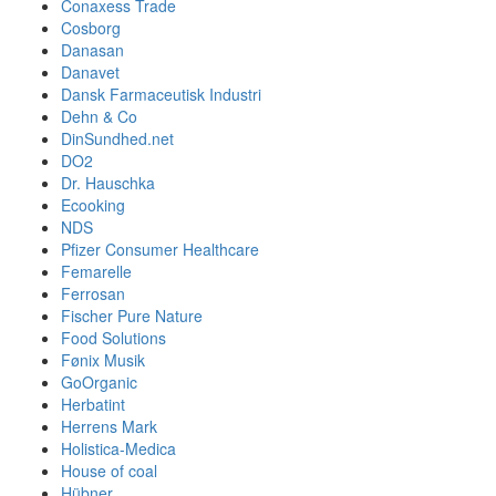
Conaxess Trade
Cosborg
Danasan
Danavet
Dansk Farmaceutisk Industri
Dehn & Co
DinSundhed.net
DO2
Dr. Hauschka
Ecooking
NDS
Pfizer Consumer Healthcare
Femarelle
Ferrosan
Fischer Pure Nature
Food Solutions
Fønix Musik
GoOrganic
Herbatint
Herrens Mark
Holistica-Medica
House of coal
Hübner