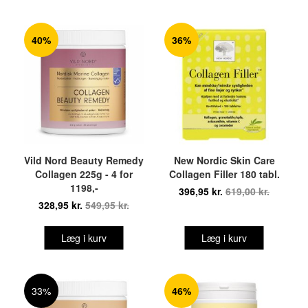
40%
36%
Vild Nord Beauty Remedy
New Nordic Skin Care
Collagen 225g - 4 for
Collagen Filler 180 tabl.
1198,-
396,95 kr.
619,00 kr.
328,95 kr.
549,95 kr.
Læg i kurv
Læg i kurv
33%
46%