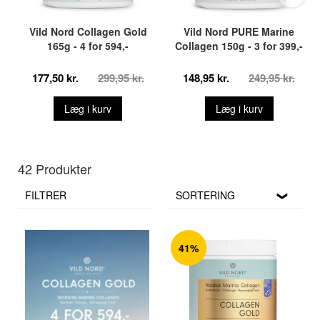
Vild Nord Collagen Gold
Vild Nord PURE Marine
165g - 4 for 594,-
Collagen 150g - 3 for 399,-
177,50 kr.
299,95 kr.
148,95 kr.
249,95 kr.
Læg i kurv
Læg i kurv
42 Produkter
FILTRER
SORTERING
41%