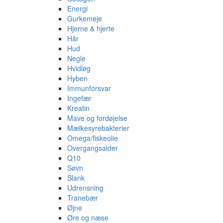
Energi
Gurkemeje
Hjerne & hjerte
Hår
Hud
Negle
Hvidløg
Hyben
Immunforsvar
Ingefær
Kreatin
Mave og fordøjelse
Mælkesyrebakterier
Omega/fiskeolie
Overgangsalder
Q10
Søvn
Slank
Udrensning
Tranebær
Øjne
Øre og næse