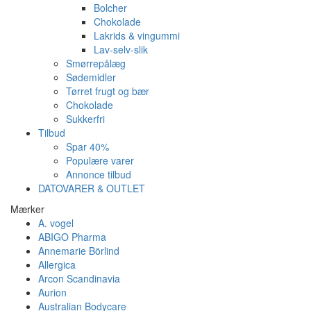
Bolcher
Chokolade
Lakrids & vingummi
Lav-selv-slik
Smørrepålæg
Sødemidler
Tørret frugt og bær
Chokolade
Sukkerfri
Tilbud
Spar 40%
Populære varer
Annonce tilbud
DATOVARER & OUTLET
Mærker
A. vogel
ABIGO Pharma
Annemarie Börlind
Allergica
Arcon Scandinavia
Aurion
Australian Bodycare