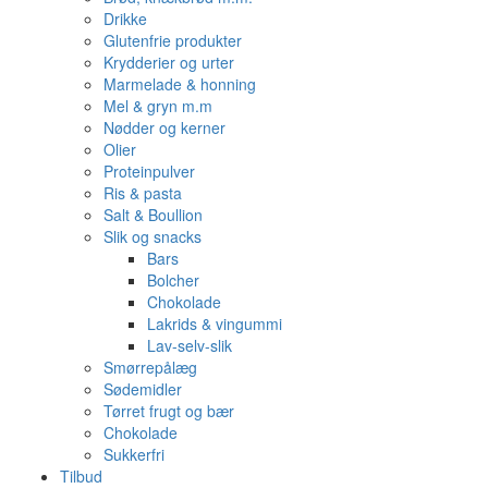
Drikke
Glutenfrie produkter
Krydderier og urter
Marmelade & honning
Mel & gryn m.m
Nødder og kerner
Olier
Proteinpulver
Ris & pasta
Salt & Boullion
Slik og snacks
Bars
Bolcher
Chokolade
Lakrids & vingummi
Lav-selv-slik
Smørrepålæg
Sødemidler
Tørret frugt og bær
Chokolade
Sukkerfri
Tilbud