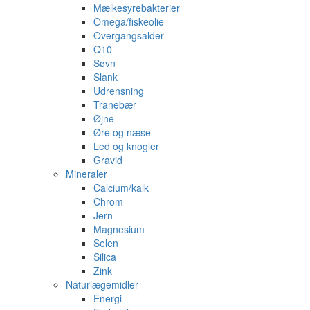
Mælkesyrebakterier
Omega/fiskeolie
Overgangsalder
Q10
Søvn
Slank
Udrensning
Tranebær
Øjne
Øre og næse
Led og knogler
Gravid
Mineraler
Calcium/kalk
Chrom
Jern
Magnesium
Selen
Silica
Zink
Naturlægemidler
Energi