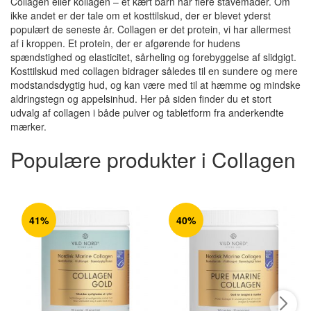
Collagen eller kollagen – et kært barn har flere stavemåder. Om
ikke andet er der tale om et kosttilskud, der er blevet yderst
populært de seneste år. Collagen er det protein, vi har allermest
af i kroppen. Et protein, der er afgørende for hudens
spændstighed og elasticitet, sårheling og forebyggelse af slidgigt.
Kosttilskud med collagen bidrager således til en sundere og mere
modstandsdygtig hud, og kan være med til at hæmme og mindske
aldringstegn og appelsinhud. Her på siden finder du et stort
udvalg af collagen i både pulver og tabletform fra anderkendte
mærker.
Populære produkter i Collagen
41%
40%