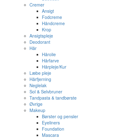
Cremer
Ansigt
Fodcreme
Håndcreme
Krop
Ansigtspleje
Deodorant
Hår
Hårolie
Hårfarve
Hårpleje/Kur
Læbe pleje
Hårfjerning
Neglelak
Sol & Selvbruner
Tandpasta & tandbørste
Øvrige
Makeup
Børster og pensler
Eyeliners
Foundation
Mascara