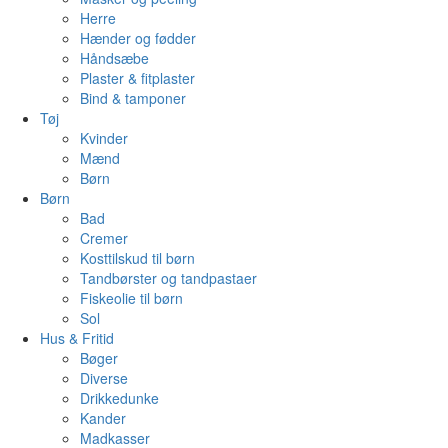
Herre
Hænder og fødder
Håndsæbe
Plaster & fitplaster
Bind & tamponer
Tøj
Kvinder
Mænd
Børn
Børn
Bad
Cremer
Kosttilskud til børn
Tandbørster og tandpastaer
Fiskeolie til børn
Sol
Hus & Fritid
Bøger
Diverse
Drikkedunke
Kander
Madkasser